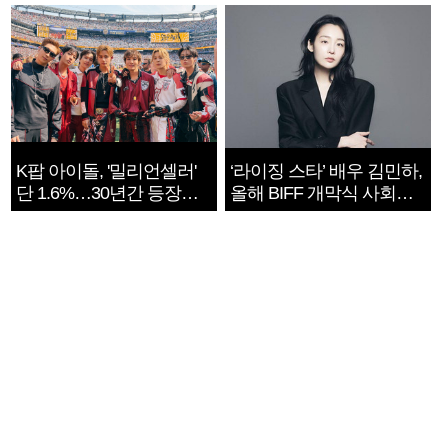
지는 ‘전쟁 속죄’
K팝 아이돌, '밀리언셀러'
‘라이징 스타’ 배우 김민하,
단 1.6%…30년간 등장
올해 BIFF 개막식 사회자
1182개팀 전수조사
확정