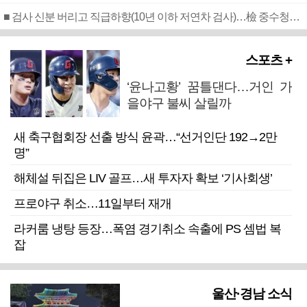
■ 검사 신분 버리고 직급하향(10년 이하 저연차 검사)…檢 중수청행 기피
스포츠 +
‘윤나고황’ 꿈틀댄다…거인 가
을야구 불씨 살릴까
새 축구협회장 선출 방식 윤곽…“선거인단 192→2만
명”
해체설 뒤집은 LIV 골프…새 투자자 확보 ‘기사회생’
프로야구 취소…11일부터 재개
라커룸 냉탕 등장…폭염 경기취소 속출에 PS 셈법 복
잡
울산·경남 소식