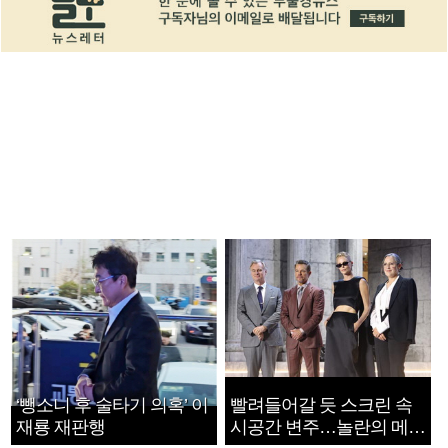
‘뺑소니 후 술타기 의혹’ 이
빨려들어갈 듯 스크린 속
재룡 재판행
시공간 변주…놀란의 메시