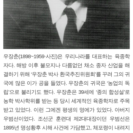
우장춘(1898~1959·사진)은 우리나라를 대표하는 육종학
자다. 해방 이후 불모지나 다름없던 채소 종자 산업을 해
결하기 위해 ‘우장춘 박사 환국추진위원회’를 꾸려 그의 귀
국에 많은 이가 공을 들였다. 우장춘의 귀국은 ‘농업의 독
립’으로 불리기도 했다. 우장춘은 39세에 ‘종의 합성설’로
농학 박사학위를 받는 등 당시 세계적인 육종학자로 주목
받고 있었다. 이런 그에겐 평생의 멍에가 있었다. 아버지
우범선이었다. 조선군 훈련대 제2대대장이던 우범선은
1895년 명성황후 시해 사건에 가담했고, 체포령이 내려지