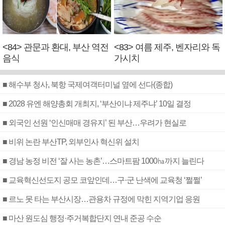
<84> 관문과 환대, 부산 역전
<83> 여름 제주, 벤자리와 독
음식
가시치
■ 해수부 청사, 북항 국제여객터미널 옆에 선다(종합)
■ 2028 유엔 해양총회 개최지, ‘부산이냐 제주냐’ 10일 결정
■ 외국인 선원 ‘인신매매 경유지’ 된 부산…우려가 현실로
■ 비위 논란 부산TP, 외부인사 혁신위 설치
■ 경남 농정 비전 ‘잘 사는 농촌’…스마트팜 1000㏊까지 늘린다
■ 교육혁신선도지 공모 코앞인데…구·군 난색에 교육청 ‘쩔쩔’
■ 르노 못 타는 부산시장…관용차 규정에 막힌 지역기업 응원
■ 마산 원도심 행정·주거복합단지 연내 준공 수순