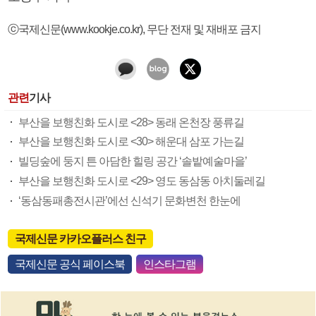
ⓒ국제신문(www.kookje.co.kr), 무단 전재 및 재배포 금지
관련
기사
부산을 보행친화 도시로 <28> 동래 온천장 풍류길
부산을 보행친화 도시로 <30> 해운대 삼포 가는길
빌딩숲에 둥지 튼 아담한 힐링 공간 ‘솔밭예술마을’
부산을 보행친화 도시로 <29> 영도 동삼동 아치둘레길
‘동삼동패총전시관’에선 신석기 문화변천 한눈에
국제신문 카카오플러스 친구
국제신문 공식 페이스북
인스타그램