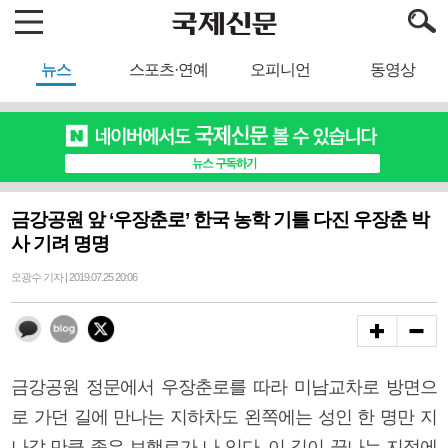
뉴스
스포츠·연예
오피니언
동영상
금강공원 앞 ‘우장춘로’ 한국 농학 기틀 다진 우장춘 박
사 기려 명명
오광수 기자 | 2019.07.25 20:06
금강공원 정문에서 우장춘로를 따라 미남교차로 방면으
로 가던 길에 만나는 지하차도 왼쪽에는 성인 한 명만 지
나갈 만큼 좁은 보행로가 나 있다. 이 길이 끝나는 지점에