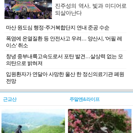
진주성의 역사, 빛과 미디어로
되살아난다
마산 원도심 행정·주거복합단지 연내 준공 수순
폭염에 온열질환 등 안전사고 우려… 양산시, '어필 레
이스' 취소
창녕 중부내륙고속도로서 포탄 발견…살상력 없는 모
의탄으로 밝혀져
입원환자가 연달아 사망한 울산 한 정신의료기관 폐원
전망
근교산
주말엔&라이프