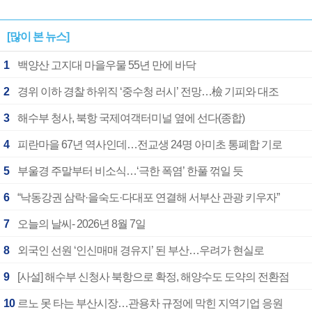
[많이 본 뉴스]
1
백양산 고지대 마을우물 55년 만에 바닥
2
경위 이하 경찰 하위직 ‘중수청 러시’ 전망…檢 기피와 대조
3
해수부 청사, 북항 국제여객터미널 옆에 선다(종합)
4
피란마을 67년 역사인데…전교생 24명 아미초 통폐합 기로
5
부울경 주말부터 비소식…‘극한 폭염’ 한풀 꺾일 듯
6
“낙동강권 삼락·을숙도·다대포 연결해 서부산 관광 키우자”
7
오늘의 날씨- 2026년 8월 7일
8
외국인 선원 ‘인신매매 경유지’ 된 부산…우려가 현실로
9
[사설] 해수부 신청사 북항으로 확정, 해양수도 도약의 전환점
10
르노 못 타는 부산시장…관용차 규정에 막힌 지역기업 응원