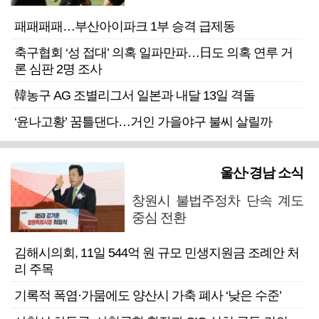
패패패패…부산아이파크 1부 승격 급제동
축구협회 ‘성 접대’ 의혹 일파만파…日도 의혹 연루 거
론 심판 2명 조사
韓농구 AG 조별리그서 일본과 내달 13일 격돌
‘윤나고황’ 꿈틀댄다…거인 가을야구 불씨 살릴까
울산·경남 소식
창원시 불법주정차 단속 계도
중심 전환
김해시의회, 11일 544억 원 규모 민생지원금 조례안 처
리 주목
기록적 폭염·가뭄에도 양산시 가축 폐사 ‘낮은 수준’