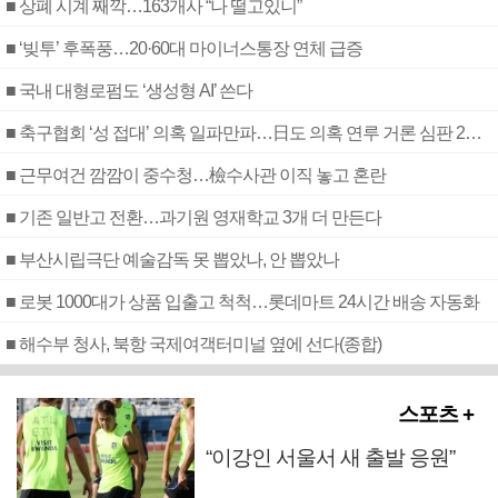
■ 상폐 시계 째깍…163개사 “나 떨고있니”
■ ‘빚투’ 후폭풍…20·60대 마이너스통장 연체 급증
■ 국내 대형로펌도 ‘생성형 AI’ 쓴다
■ 축구협회 ‘성 접대’ 의혹 일파만파…日도 의혹 연루 거론 심판 2명 조사
■ 근무여건 깜깜이 중수청…檢수사관 이직 놓고 혼란
■ 기존 일반고 전환…과기원 영재학교 3개 더 만든다
■ 부산시립극단 예술감독 못 뽑았나, 안 뽑았나
■ 로봇 1000대가 상품 입출고 척척…롯데마트 24시간 배송 자동화
■ 해수부 청사, 북항 국제여객터미널 옆에 선다(종합)
스포츠 +
“이강인 서울서 새 출발 응원”