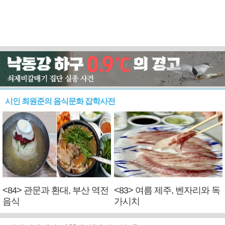
시인 최원준의 음식문화 잡학사전
<84> 관문과 환대, 부산 역전
<83> 여름 제주, 벤자리와 독
음식
가시치