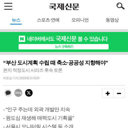
뉴스
스포츠·연예
오피니언
동영상
“부산 도시계획 수립 때 축소·공공성 지향해야”
본지 적정도시 시리즈 후속 토론
박호걸 기자 | 2019.06.13 19:24
- “인구 주는데 외곽 개발만 지속
- 원도심 재생해 매력도시 기획을”
- 서울시 모니터링 시스템 등 소개