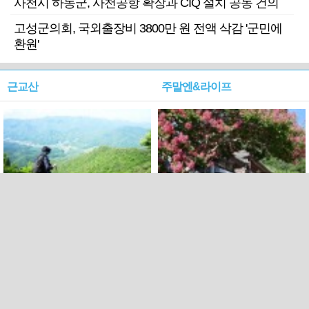
사천시 하동군, 사천공항 확장과 CIQ 설치 공동 건의
고성군의회, 국외출장비 3800만 원 전액 삭감 '군민에
환원'
근교산
주말엔&라이프
근교산&그너머…상주·문경
폭염보다 더 뜨거워라…100
청화산~시루봉
일을 붉게 불태울 ‘선비정신’
피었네
PC버전
엑스
페이스북
Copyright ⓒ 2015 All rights reserved by 국제신문