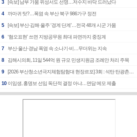
3
[속보] 남부 가뭄 위성서도 선명…저수지 바닥 드러났다
4
까마귀 탓?…폭염 속 부산 북구 986가구 정전
5
[속보] 부산·김해·울주 ‘경계 단계’…전국 48개 시군 가뭄
6
‘혐오표현’ 쓰면 지방공무원 최대 파면까지 중징계
7
부산·울산·경남 폭염 속 소나기·비…무더위는 지속
8
김해시의회, 11일 544억 원 규모 민생지원금 조례안 처리 주목
9
[2026 부산청소년극지체험탐험대 현장르포] 3회 : 석탄 탄광촌에서 북극 연구의 중심지로
10
이임생, 홍명보 선임 독단적 결정 아냐…면담 메모 제출