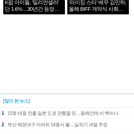
K팝 아이돌, '밀리언셀러'
‘라이징 스타’ 배우 김민하,
단 1.6%…30년간 등장
올해 BIFF 개막식 사회자
1182개팀 전수조사
확정
[많이 본 뉴스]
1
15호 태풍 찬홈 일본 도쿄 관통할 듯…동해안에 비 뿌리나
2
부산 해운대구 아파트 14층서 불…실외기 과열 추정