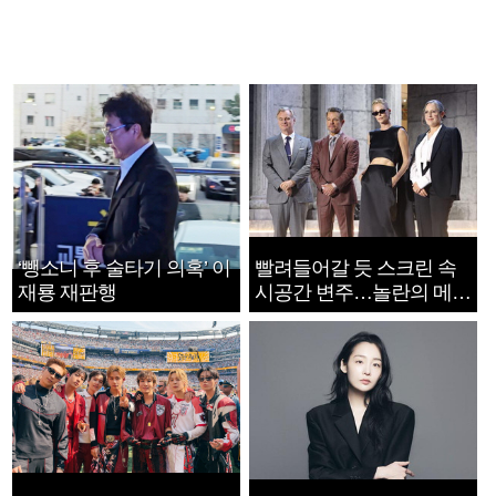
‘뺑소니 후 술타기 의혹’ 이
빨려들어갈 듯 스크린 속
재룡 재판행
시공간 변주…놀란의 메시
지는 ‘전쟁 속죄’