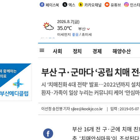
페이스북
엑스
카카오채널
유튜브
인스
사회
정치
경제
해양수산
부산 구·군마다 ‘공립 치매 
시 ‘치매친화 4대 전략’ 발표…2022년까지 설
환자·가족이 일상 누리는 커뮤니티 케어 ‘안심마을
이선정 송진영 기자
sjlee@kookje.co.kr
| 입력 : 2019-05-07 
부산 16개 전 구·군에 치매 친
춘 ‘치매안심마을’이 조성된다. 