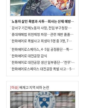
노동자 살인 폭염과 사투…회사는 산재 예방·전기료 절감 전력
강서구 기간제노동자 사망, 전임 부구청장 檢 송치
중대재해법 위헌제청 파장…관련 재판 줄줄이 브레이크
한화에어로 폭발사고 희생자 5명 중 3명, 7일 영면
한화에어로스페이스, 4·5일 공정중단…특별 안전점검
한화에어로 대전공장 감식
한화에어로 대전공장 생산 일부중단…‘천무’ 수출 비상
한화에어로스페이스 대전공장 폭발 사고…5명 사망·2명 부상(종합)
[이슈]
배재고 지역 비하 논란