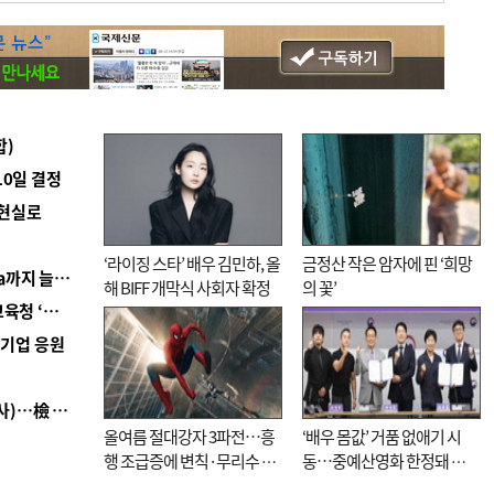
합)
10일 결정
 현실로
‘라이징 스타’ 배우 김민하, 올
금정산 작은 암자에 핀 ‘희망
■ 경남 농정 비전 ‘잘 사는 농촌’…스마트팜 1000㏊까지 늘린다
해 BIFF 개막식 사회자 확정
의 꽃’
■ 교육혁신선도지 공모 코앞인데…구·군 난색에 교육청 ‘쩔쩔’
역기업 응원
■ 검사 신분 버리고 직급하향(10년 이하 저연차 검사)…檢 중수청행 기피
올여름 절대강자 3파전…흥
‘배우 몸값’ 거품 없애기 시
행 조급증에 변칙·무리수 마
동…중예산영화 한정돼 실
케팅도
효성 의문도