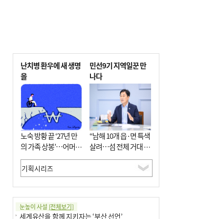
난치병 환우에 새 생명
민선9기 지역일꾼 만
을
나다
노숙 방황 끝 ‘27년 만
“남해 10개 읍·면 특색
의 가족 상봉’…어머니
살려…섬 전체 거대 정
와 행복 꿈꿔
원으로 조성”
눈높이 사설
[전체보기]
세계유산을 함께 지키자는 ‘부산 선언’