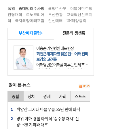
폭염
중대범죄수사청
해양수산부
더불어민주당
전당대회
르노코리아
부산관광
교육혁신선도지
역
극지해양미래포럼
인신매매
UN해양총회
부산메디클럽+
전문의 생생톡
이승준 거인병원 대표원장
회전근개 재파열 잦은 편…어깨 진피
보강술 고려를
어깨병변은 어깨를 이루는 인체 조직
에 발생하는 손상을 말한다. 여기에
는 오십견과 회전근개 증후군, 어깨
의 석회성 힘줄염 등이 있다. 국민건
많이 본 뉴스
강보험에 의하면 어깨병변
종합
정치
경제
사회
스포츠
1
백양산 고지대 마을우물 55년 만에 바닥
2
경위 이하 경찰 하위직 ‘중수청 러시’ 전
망…檢 기피와 대조