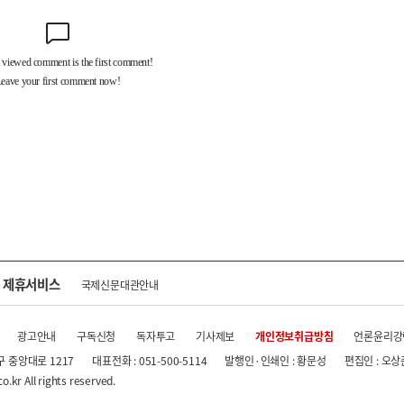
제휴서비스
국제신문대관안내
광고안내
구독신청
독자투고
기사제보
개인정보취급방침
언론윤리강
구 중앙대로 1217
대표전화 : 051-500-5114
발행인·인쇄인 : 황문성
편집인 : 오상
.kr All rights reserved.