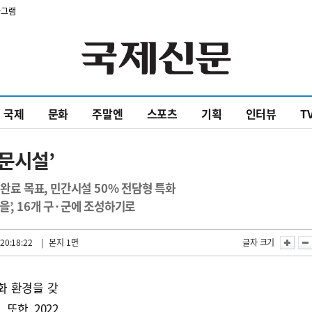
타그램
국제
문화
주말엔
스포츠
기획
인터뷰
T
전문시설’
치완료 목표, 민간시설 50% 전담형 특화
’, 16개 구·군에 조성하기로
20:18:22
| 본지 1면
글자 크기
화 환경을 갖
또한 2022