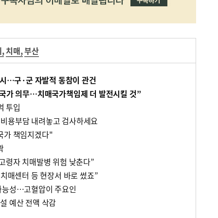
제
,
치매
,
부산
부산시…구·군 자발적 동참이 관건
 국가 의무…치매국가책임제 더 발전시킬 것”
억 투입
…비용부담 내려놓고 검사하세요
국가 책임지겠다"
곽
 고령자 치매발병 위험 낮춘다”
 치매센터 등 현장서 바로 썼죠”
 가능성…고혈압이 주요인
설 예산 전액 삭감