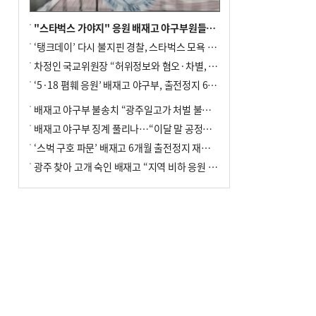
"스타벅스 가야지" 응원 배재고 야구부원들, 학교서 징계 처분
‘탱크데이’ 다시 불지핀 경찰, 스타벅스 모욕 혐의 압수수색
차정인 국교위원장 “허위정보와 혐오·차별, 학교 교실까지 유입"
‘5·18 폄훼 응원’ 배재고 야구부, 출전정지 6개월→1개월 감경
배재고 야구부 불송치 “광주일고가 처벌 불원 의사 표해”
배재고 야구부 징계 풀리나…“이달 말 공정위서 재심의”
‘스벅 구호 파문’ 배재고 6개월 출전정지 재심 신청키로
광주 찾아 고개 숙인 배재고 “지역 비하 응원 잘못”(종합)