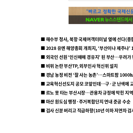
■ 해수부 청사, 북항 국제여객터미널 옆에 선다(종
■ 2028 유엔 해양총회 개최지, ‘부산이냐 제주냐’ 
■ 외국인 선원 ‘인신매매 경유지’ 된 부산…우려가
■ 비위 논란 부산TP, 외부인사 혁신위 설치
■ 르노 못 타는 부산시장…관용차 규정에 막힌 지
■ 마산 원도심 행정·주거복합단지 연내 준공 수순