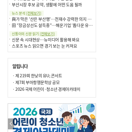
부산시장 후보 공약, 생활에 어떤 도움 될까
뉴스 분석
[전체보기]
與가 막은 ‘산은 부산행’…전재수 강력한 의지 표명 없인 공염불
田 “장금상선도 설득중”…해운기업 ‘톱다운 유치전’ 가속
신통이의 신문 읽기
[전체보기]
신문 속 시대현상…뉴미디어 활용해 봐요
스포츠 뉴스 읽으면 경기 보는 눈 커져요
어떻게 생각하십니까
[전체보기]
구·군 승진 축하화분 관행 없애자니 소상공인 울상
알립니다
3년째 병상에 있는 구의원…의정활동 못해도 월급 그대로
팩트체크
· 제 219회 한낮의 유U; 콘서트
[전체보기]
금정산 반려견 데리고 갈 수 있나…알아보니 ‘국립공원은 출입 불가’
· 제7회 부마항쟁문학상 공모
서울 도림천도 공업용수 활용한다는 사례, 정수 없이 한강물 공급…수질만 공업용수
· 2026 국제 어린이·청소년 경제아카데미
포토에세이
[전체보기]
연꽃 위 개개비
의령 한우산 털중나리
한 손 뉴스
[전체보기]
시민이 개발한 폭염 대응 앱 ‘그늘로’ 길안내 지도 등 인기
골목 맛집 발굴 고메 셀렉션…부산시, 페스티벌 시월 연계