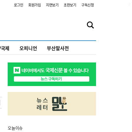
2
로그인
회원가입
지면보기
초판보기
구독신청
V국제
오피니언
부산말사전
오늘
이슈