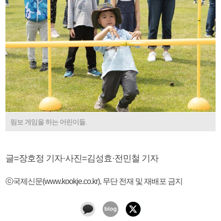
림보 게임을 하는 어린이들.
글=장호정 기자·사진=김성효·전민철 기자
ⓒ국제신문(www.kookje.co.kr), 무단 전재 및 재배포 금지