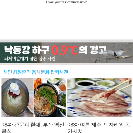
시인 최원준의 음식문화 잡학사전
<84> 관문과 환대, 부산 역전
<83> 여름 제주, 벤자리와 독
음식
가시치