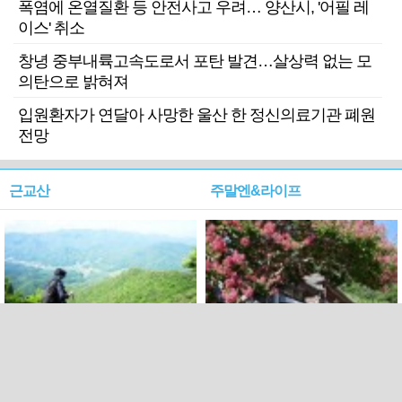
폭염에 온열질환 등 안전사고 우려… 양산시, '어필 레
이스' 취소
창녕 중부내륙고속도로서 포탄 발견…살상력 없는 모
의탄으로 밝혀져
입원환자가 연달아 사망한 울산 한 정신의료기관 폐원
전망
근교산
주말엔&라이프
근교산&그너머…상주·문경
폭염보다 더 뜨거워라…100
청화산~시루봉
일을 붉게 불태울 ‘선비정신’
피었네