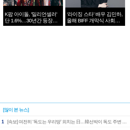
K팝 아이돌, '밀리언셀러'
‘라이징 스타’ 배우 김민하,
단 1.6%…30년간 등장
올해 BIFF 개막식 사회자
1182개팀 전수조사
확정
[많이 본 뉴스]
1
[속보] 여전히 ‘독도는 우리땅’ 외치는 日…韓선박이 독도 주변 해양조사 활동하자 반발