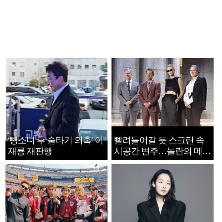
‘뺑소니 후 술타기 의혹’ 이
빨려들어갈 듯 스크린 속
재룡 재판행
시공간 변주…놀란의 메시
지는 ‘전쟁 속죄’