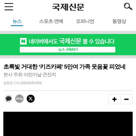
뉴스
스포츠·연예
오피니언
동영상
초록빛 거대한 ‘키즈카페’ 5만여 가족 웃음꽃 피었네
본사 주최 어린이날 큰잔치
장호정 기자 | 2019.05.05 20:56