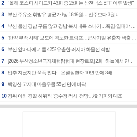
2
"올해 코스피 사이드카 43회 중 25회는 삼전닉스 ETF 이후 발생"
3
부산 주유소 휘발유 평균가 ℓ당 1849원… 전주보다 3원 ↓
4
부산 울산 경남 구름 많고 경남 북서내륙 소나기…폭염·열대야 계속
5
‘탄약 부족 사태’ 보도에 격노한 트럼프…군사기밀 유출자 색출 지시
6
부산 앞바다에 기름 425ℓ 유출한 러시아 화물선 적발
7
[2026 부산청소년극지체험탐험대 현장르포] 2회 : 하늘에서 만난 얼음의 나라
8
입추 지났지만 푹푹 찐다…온열질환자 10년 만에 3배
9
백양산 고지대 마을우물 55년 만에 바닥
10
경위 이하 경찰 하위직 ‘중수청 러시’ 전망…檢 기피와 대조