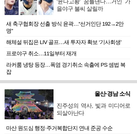
‘윤나고황’ 꿈틀댄다…거인 가
을야구 불씨 살릴까
새 축구협회장 선출 방식 윤곽…“선거인단 192→2만
명”
해체설 뒤집은 LIV 골프…새 투자자 확보 ‘기사회생’
프로야구 취소…11일부터 재개
라커룸 냉탕 등장…폭염 경기취소 속출에 PS 셈법 복
잡
울산·경남 소식
진주성의 역사, 빛과 미디어로
되살아난다
마산 원도심 행정·주거복합단지 연내 준공 수순