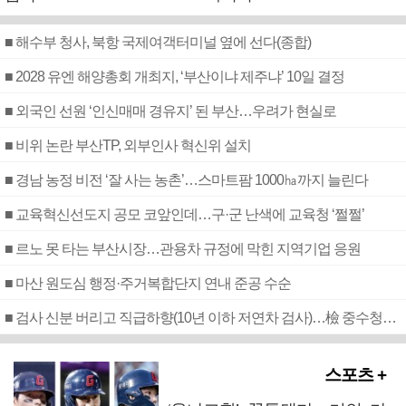
■ 해수부 청사, 북항 국제여객터미널 옆에 선다(종합)
■ 2028 유엔 해양총회 개최지, ‘부산이냐 제주냐’ 10일 결정
■ 외국인 선원 ‘인신매매 경유지’ 된 부산…우려가 현실로
■ 비위 논란 부산TP, 외부인사 혁신위 설치
■ 경남 농정 비전 ‘잘 사는 농촌’…스마트팜 1000㏊까지 늘린다
■ 교육혁신선도지 공모 코앞인데…구·군 난색에 교육청 ‘쩔쩔’
■ 르노 못 타는 부산시장…관용차 규정에 막힌 지역기업 응원
■ 마산 원도심 행정·주거복합단지 연내 준공 수순
■ 검사 신분 버리고 직급하향(10년 이하 저연차 검사)…檢 중수청행 기피
스포츠 +