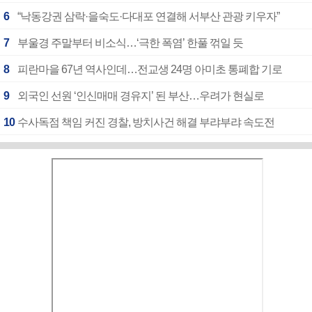
6
“낙동강권 삼락·을숙도·다대포 연결해 서부산 관광 키우자”
7
부울경 주말부터 비소식…‘극한 폭염’ 한풀 꺾일 듯
8
피란마을 67년 역사인데…전교생 24명 아미초 통폐합 기로
9
외국인 선원 ‘인신매매 경유지’ 된 부산…우려가 현실로
10
수사독점 책임 커진 경찰, 방치사건 해결 부랴부랴 속도전