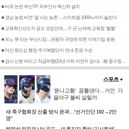
■ 비위 논란 부산TP, 외부인사 혁신위 설치
■ 경남 농정 비전 ‘잘 사는 농촌’…스마트팜 1000㏊까지 늘린다
■ 교육혁신선도지 공모 코앞인데…구·군 난색에 교육청 ‘쩔쩔’
■ 르노 못 타는 부산시장…관용차 규정에 막힌 지역기업 응원
■ 마산 원도심 행정·주거복합단지 연내 준공 수순
■ 검사 신분 버리고 직급하향(10년 이하 저연차 검사)…檢 중수청행 기피
스포츠 +
‘윤나고황’ 꿈틀댄다…거인 가
을야구 불씨 살릴까
새 축구협회장 선출 방식 윤곽…“선거인단 192→2만
명”