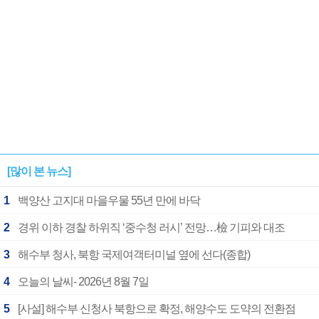
[많이 본 뉴스]
1
백양산 고지대 마을우물 55년 만에 바닥
2
경위 이하 경찰 하위직 ‘중수청 러시’ 전망…檢 기피와 대조
3
해수부 청사, 북항 국제여객터미널 옆에 선다(종합)
4
오늘의 날씨- 2026년 8월 7일
5
[사설] 해수부 신청사 북항으로 확정, 해양수도 도약의 전환점