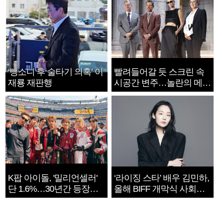
‘뺑소니 후 술타기 의혹’ 이
빨려들어갈 듯 스크린 속
재룡 재판행
시공간 변주…놀란의 메시
지는 ‘전쟁 속죄’
K팝 아이돌, '밀리언셀러'
‘라이징 스타’ 배우 김민하,
단 1.6%…30년간 등장
올해 BIFF 개막식 사회자
1182개팀 전수조사
확정