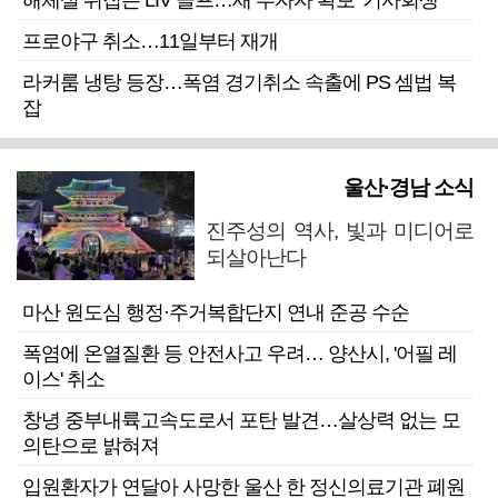
해체설 뒤집은 LIV 골프…새 투자자 확보 ‘기사회생’
프로야구 취소…11일부터 재개
라커룸 냉탕 등장…폭염 경기취소 속출에 PS 셈법 복
잡
울산·경남 소식
진주성의 역사, 빛과 미디어로
되살아난다
마산 원도심 행정·주거복합단지 연내 준공 수순
폭염에 온열질환 등 안전사고 우려… 양산시, '어필 레
이스' 취소
창녕 중부내륙고속도로서 포탄 발견…살상력 없는 모
의탄으로 밝혀져
입원환자가 연달아 사망한 울산 한 정신의료기관 폐원