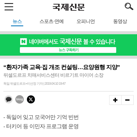
뉴스
스포츠·연예
오피니언
동영상
“환자가족 교육·집 개조 컨설팅…요양원행 지양”
뒤셀도르프 치매서비스센터 비르기트 마이어 소장
독일 뒤셀도르프=이선정 기자 | 2019.04.10 19:47
- 독일어 잊고 모국어만 기억 빈번
- 터키어 등 이민자 프로그램 운영