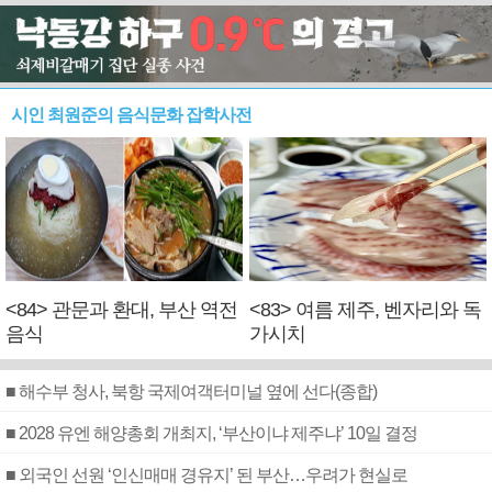
시인 최원준의 음식문화 잡학사전
<84> 관문과 환대, 부산 역전
<83> 여름 제주, 벤자리와 독
음식
가시치
■ 해수부 청사, 북항 국제여객터미널 옆에 선다(종합)
■ 2028 유엔 해양총회 개최지, ‘부산이냐 제주냐’ 10일 결정
■ 외국인 선원 ‘인신매매 경유지’ 된 부산…우려가 현실로