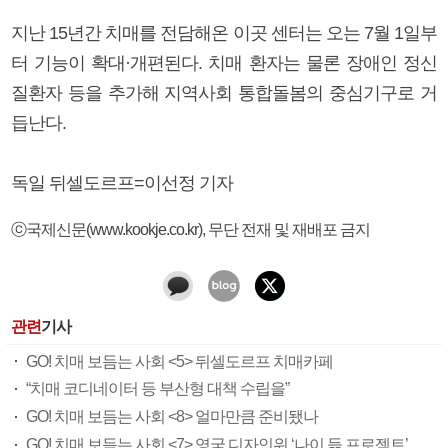
지난 15년간 치매를 전담해온 이곳 센터는 오는 7월 1일부
터 기능이 확대·개편된다. 치매 환자는 물론 장애인 정신
질환자 등을 추가해 지역사회 통합돌봄의 중심기구로 거
듭난다.
독일 뒤셀도르프=이선정 기자
ⓒ국제신문(www.kookje.co.kr), 무단 전재 및 재배포 금지
관련
기사
GO! 치매 보듬는 사회 <5> 뒤셀도르프 치매카페
“치매 코디네이터 등 부산형 대책 수립을”
GO! 치매 보듬는 사회 <8> 얼마만큼 준비됐나
GO! 치매 보듬는 사회 <7> 영국 디자인위 ‘나이 듦 프로젝트’