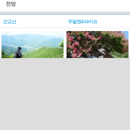
전망
근교산
주말엔&라이프
근교산&그너머…상주·문경
폭염보다 더 뜨거워라…100
청화산~시루봉
일을 붉게 불태울 ‘선비정신’
피었네
PC버전
엑스
페이스북
Copyright ⓒ 2015 All rights reserved by 국제신문