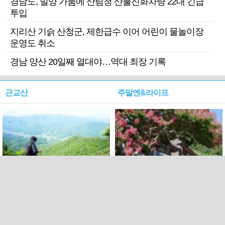
경남도, 밀양 가뭄에 산림청 산불진화차량 22대 긴급
투입
지리산 기슭 산청군, 제한급수 이어 어린이 물놀이장
운영도 취소
경남 양산 20일째 열대야…역대 최장 기록
근교산
주말엔&라이프
근교산&그너머…상주·문경
폭염보다 더 뜨거워라…100
청화산~시루봉
일을 붉게 불태울 ‘선비정신’
피었네