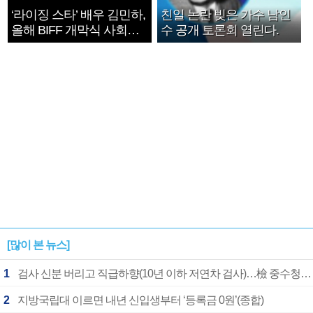
‘라이징 스타’ 배우 김민하,
친일 논란 빚은 가수 남인
올해 BIFF 개막식 사회자
수 공개 토론회 열린다.
확정
[많이 본 뉴스]
1
검사 신분 버리고 직급하향(10년 이하 저연차 검사)…檢 중수청행 기피
2
지방국립대 이르면 내년 신입생부터 ‘등록금 0원’(종합)