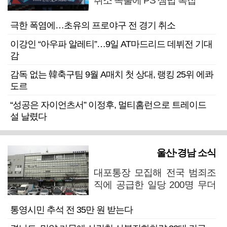
취소 속출에 PS 셈법 복잡
극한 폭염에…초유의 프로야구 전 경기 취소
이강인 “아우파 알레티”…9일 AT마드리드 데뷔전 기대
감
감독 없는 韓축구팀 9월 A매치 첫 상대, 랭킹 25위 에콰
도르
“성공은 자이언츠서” 이정후, 멀티홈런으로 트레이드
설 날렸다
울산·경남 소식
대포통장 모집해 전국 범죄조
직에 공급한 일당 200명 무더
기 검거
통영시민 추석 전 35만 원 받는다