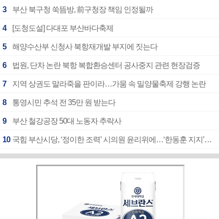
3
부산 북구청 쑥뜸방, 前구청장 책임 인정될까
4
[도청도설] 다대포 부산바다축제
5
해양수산부 신청사 북항재개발 부지에 짓는다
6
법원, 단차 논란 북항 복합환승센터 공사중지 관련 현장검증
7
지역 상권도 말라죽을 판이라…가뭄 속 밀양물축제 강행 논란
8
통영시민 추석 전 35만 원 받는다
9
부산 철강공장 50대 노동자 추락사
10
국힘 부산시당, ‘정이한 조력’ 시의원 윤리위에…‘한동훈 지지’도 신고접수