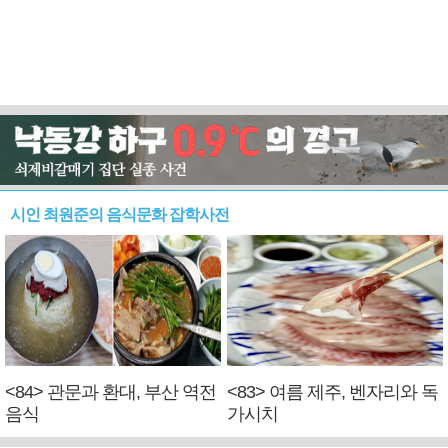
시인 최원준의 음식문화 잡학사전
<84> 관문과 환대, 부산 역전
<83> 여름 제주, 벤자리와 독
음식
가시치