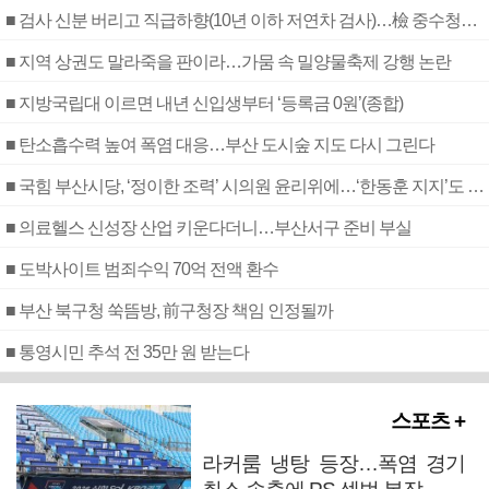
■ 검사 신분 버리고 직급하향(10년 이하 저연차 검사)…檢 중수청행 기피
■ 지역 상권도 말라죽을 판이라…가뭄 속 밀양물축제 강행 논란
■ 지방국립대 이르면 내년 신입생부터 ‘등록금 0원’(종합)
■ 탄소흡수력 높여 폭염 대응…부산 도시숲 지도 다시 그린다
■ 국힘 부산시당, ‘정이한 조력’ 시의원 윤리위에…‘한동훈 지지’도 신고접수
■ 의료헬스 신성장 산업 키운다더니…부산서구 준비 부실
■ 도박사이트 범죄수익 70억 전액 환수
■ 부산 북구청 쑥뜸방, 前구청장 책임 인정될까
■ 통영시민 추석 전 35만 원 받는다
스포츠 +
라커룸 냉탕 등장…폭염 경기