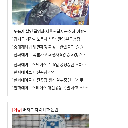
노동자 살인 폭염과 사투…회사는 산재 예방·전기료 절감 전력
강서구 기간제노동자 사망, 전임 부구청장 檢 송치
중대재해법 위헌제청 파장…관련 재판 줄줄이 브레이크
한화에어로 폭발사고 희생자 5명 중 3명, 7일 영면
한화에어로스페이스, 4·5일 공정중단…특별 안전점검
한화에어로 대전공장 감식
한화에어로 대전공장 생산 일부중단…‘천무’ 수출 비상
한화에어로스페이스 대전공장 폭발 사고…5명 사망·2명 부상(종합)
[이슈]
배재고 지역 비하 논란