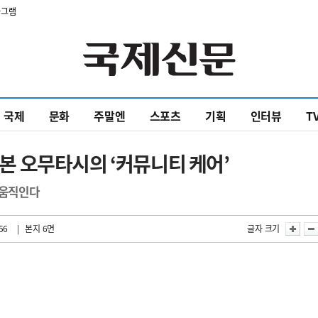
타그램
국제
문화
주말엔
스포츠
기획
인터뷰
T
 일본 오무타시의 ‘커뮤니티 케어’
 움직인다
56
| 본지 6면
글자 크기