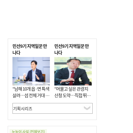
민선9기 지역일꾼 만
민선9기 지역일꾼 만
나다
나다
“남해 10개 읍·면 특색
“머물고 싶은 관광지
살려…섬 전체 거대 정
산청 도약…직접 뛰며
원으로 조성”
‘돈 버는 군수’ 될 것”
눈높이 사설
[전체보기]