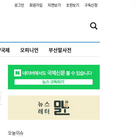
2
로그인
회원가입
지면보기
초판보기
구독신청
V국제
오피니언
부산말사전
오늘
이슈