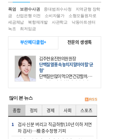
폭염
보완수사권
중대범죄수사청
지역균형 장학
금
산업은행 이전
소비자물가
소형모듈원자로
세금체납
북항재개발
사관학교
낙동아트센터
녹조
최저임금
부산메디클럽+
전문의 생생톡
김주현 웅진한의원 원장
단백질 열풍 속 놓치지 말아야 할 ‘균
형’
단백질만 많이 먹으면 건강할까. 요
즘 건강을 이야기할 때 빠지지 않는
키워드가 단백질이다. 헬스장을 다니
는 젊은 층부터 기초체력을 챙기려는
많이 본 뉴스
중·장년층까지 모두 “
종합
정치
경제
사회
스포츠
1
검사 신분 버리고 직급하향(10년 이하 저연
차 검사)…檢 중수청행 기피