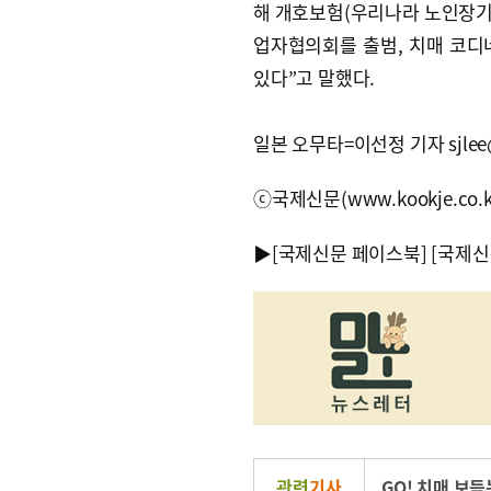
해 개호보험(우리나라 노인장기
업자협의회를 출범, 치매 코디네
있다”고 말했다.
일본 오무타=이선정 기자 sjlee@k
ⓒ국제신문(www.kookje.co.
▶
[국제신문 페이스북]
[국제신
관련
기사
GO! 치매 보듬