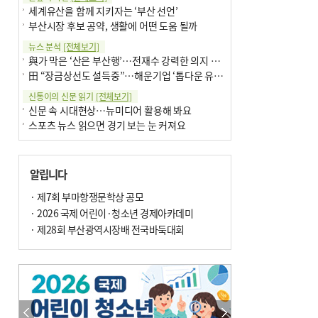
세계유산을 함께 지키자는 ‘부산 선언’
부산시장 후보 공약, 생활에 어떤 도움 될까
뉴스 분석
[전체보기]
與가 막은 ‘산은 부산행’…전재수 강력한 의지 표명 없인 공염불
田 “장금상선도 설득중”…해운기업 ‘톱다운 유치전’ 가속
신통이의 신문 읽기
[전체보기]
신문 속 시대현상…뉴미디어 활용해 봐요
스포츠 뉴스 읽으면 경기 보는 눈 커져요
어떻게 생각하십니까
[전체보기]
구·군 승진 축하화분 관행 없애자니 소상공인 울상
알립니다
3년째 병상에 있는 구의원…의정활동 못해도 월급 그대로
팩트체크
· 제7회 부마항쟁문학상 공모
[전체보기]
금정산 반려견 데리고 갈 수 있나…알아보니 ‘국립공원은 출입 불가’
· 2026 국제 어린이·청소년 경제아카데미
서울 도림천도 공업용수 활용한다는 사례, 정수 없이 한강물 공급…수질만 공업용수
· 제28회 부산광역시장배 전국바둑대회
포토에세이
[전체보기]
의령 한우산 털중나리
서산 간월암
한 손 뉴스
[전체보기]
골목 맛집 발굴 고메 셀렉션…부산시, 페스티벌 시월 연계