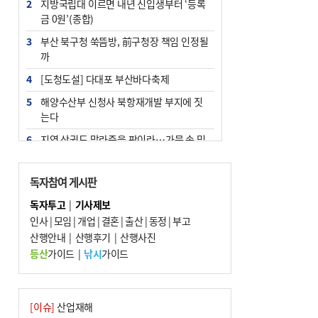
2
지방국립대 이르면 내년 신입생부터 ‘등록
금 0원’(종합)
3
부산 북구청 쑥뜸방, 前구청장 책임 인정될
까
4
[도청도설] 다대포 부산바다축제
5
해양수산부 신청사 북항재개발 부지에 짓
는다
6
지역 상권도 말라죽을 판이라…가뭄 속 밀
양물축제 강행 논란
7
법원, 단차 논란 북항 복합환승센터 공사중
독자참여 게시판
지 관련 현장검증
독자투고
|
기사제보
8
통영시민 추석 전 35만 원 받는다
인사
|
모임
|
개업
|
결혼
|
출산
|
동정
|
부고
9
산행안내
부산 철강공장 50대 노동자 추락사
|
산행후기
|
산행사진
등산
가이드
|
낚시
가이드
10
국힘 부산시당, ‘정이한 조력’ 시의원 윤리
위에…‘한동훈 지지’도 신고접수
[이슈]
산업재해