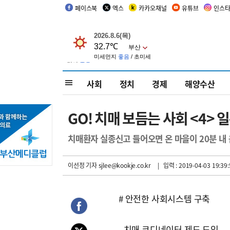
페이스북
엑스
카카오채널
유튜브
인스
사회
정치
경제
해양수산
GO! 치매 보듬는 사회 <4>
치매환자 실종신고 들어오면 온 마을이 20분 내
이선정 기자
sjlee@kookje.co.kr
| 입력 : 2019-04-03 19:39:
# 안전한 사회시스템 구축
- 치매 코디네이터 제도 도입