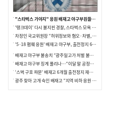
"스타벅스 가야지" 응원 배재고 야구부원들, 학교서 징계 처분
‘탱크데이’ 다시 불지핀 경찰, 스타벅스 모욕 혐의 압수수색
차정인 국교위원장 “허위정보와 혐오·차별, 학교 교실까지 유입"
‘5·18 폄훼 응원’ 배재고 야구부, 출전정지 6개월→1개월 감경
배재고 야구부 불송치 “광주일고가 처벌 불원 의사 표해”
배재고 야구부 징계 풀리나…“이달 말 공정위서 재심의”
‘스벅 구호 파문’ 배재고 6개월 출전정지 재심 신청키로
광주 찾아 고개 숙인 배재고 “지역 비하 응원 잘못”(종합)