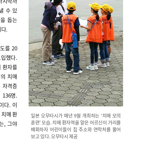
 마지막까
낼 수 있
신을 돕는
다.
도를 20
도입했다.
매 환자를
간의 치매
 자격증
136명.
이다. 이
 치매 환
일본 오무타시가 매년 9월 개최하는 ‘치매 모의
훈련’ 모습. 치매 환자역을 맡은 어르신이 거리를
는, 그야
배회하자 어린이들이 집 주소와 연락처를 물어
보고 있다. 오무타시 제공