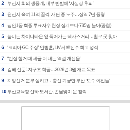
2
부산시 회의 생중계, 내부 반발에 ‘사실상 후퇴’
3
원산지 속여 11억 꿀꺽, 재판 중 도주…징역 7년 중형
4
광안1동 최종 투표자수 현장 집계보다 785명 늘어(종합)
5
붐비는 차이나타운 옆 죽어가는 텍사스거리…활로 못 찾아
6
‘코리아 GC 주장’ 안병훈, LIV서 韓선수 최고 성적
7
“빈집 철거 때 세금 더 내는 역설 개선을”
8
김해 신문1지구초 착공…2028년 3월 개교 목표
9
지방선거 분루 삼키고…총선 겨냥한 부산 ‘보수 야인들’
10
부산교육청 산하 도서관, 손님맞이 문 활짝