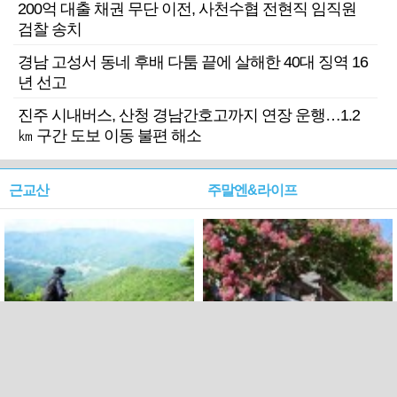
200억 대출 채권 무단 이전, 사천수협 전현직 임직원
검찰 송치
경남 고성서 동네 후배 다툼 끝에 살해한 40대 징역 16
년 선고
진주 시내버스, 산청 경남간호고까지 연장 운행…1.2
㎞ 구간 도보 이동 불편 해소
근교산
주말엔&라이프
근교산&그너머…상주·문경
폭염보다 더 뜨거워라…100
청화산~시루봉
일을 붉게 불태울 ‘선비정신’
피었네