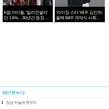
K팝 아이돌, '밀리언셀러'
‘라이징 스타’ 배우 김민하,
단 1.6%…30년간 등장
올해 BIFF 개막식 사회자
1182개팀 전수조사
확정
[많이 본 뉴스]
1
창녕 하늘에 햇무리