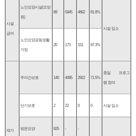
노인요양시설(요양
89
5945
4862
81.8%
원)
시설
시설 입소
급여
노인요양공동생활
20
173
151
87.3%
가정
종일 프로그
주야간보호
140
4085
2922
71.5%
램 참여
단기보호
2
22
0
0
시설 입소
방문요양
825
-
-
재가