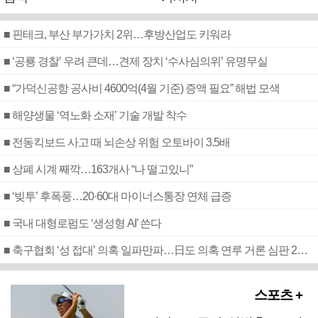
■ 핀테크, 부산 부가가치 2위…후방산업도 키워라
■ ‘공룡 경찰’ 우려 큰데…견제 장치 ‘수사심의위’ 유명무실
■ “가덕신공항 공사비 4600억(4월 기준) 증액 필요” 해법 모색
■ 해양생물 ‘역노화 소재’ 기술 개발 착수
■ 전동킥보드 사고 때 뇌손상 위험 오토바이 3.5배
■ 상폐 시계 째깍…163개사 “나 떨고있니”
■ ‘빚투’ 후폭풍…20·60대 마이너스통장 연체 급증
■ 국내 대형로펌도 ‘생성형 AI’ 쓴다
■ 축구협회 ‘성 접대’ 의혹 일파만파…日도 의혹 연루 거론 심판 2명 조사
스포츠 +