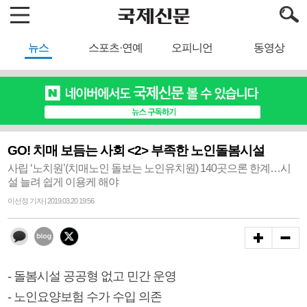
뉴스
스포츠·연예
오피니언
동영상
GO! 치매 보듬는 사회 <2> 부족한 노인돌봄시설
사립 ‘노치원’(치매노인 돌보는 노인유치원) 140곳으론 한계…시
설 늘려 쉽게 이용케 해야
이선정 기자 | 2019.03.20 19:56
- 돌봄시설 공공형 없고 민간 운영
- 노인요양보험 수가 수입 의존