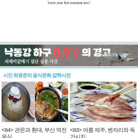
시인 최원준의 음식문화 잡학사전
<84> 관문과 환대, 부산 역전
<83> 여름 제주, 벤자리와 독
음식
가시치