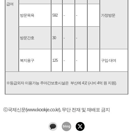
급여
방문목욕
592
-
-
가정방문
방문간호
30
-
-
복지용구
125
-
-
구입·대여
※등급외자 이용가능 주야간보호시설은 부산에 4곳 (시비 4억 원 지원).
ⓒ국제신문(www.kookje.co.kr), 무단 전재 및 재배포 금지