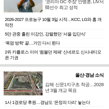
‘코리아 GC 주장’ 안병훈, LIV서
韓선수 최고 성적
2026-2027 프로농구 10월 3일 시작…KCC, LG와 홈 개
막전
5만 관중 홀린 이강인, 강렬했던 ‘서울 입단식’
‘폭염 방학’ 끝…거인 다시 뛴다
2위 카를로스 이어 ‘윔블던 제패’ 신네르도 신시내티오
픈 기권
울산·경남 소식
김해 신문1지구초 착공…2028
년 3월 개교 목표
1사 1경로당 후원…경남도 ‘온정의 다리’ 놓는다