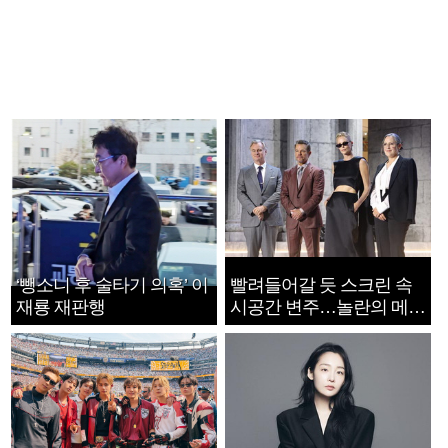
‘뺑소니 후 술타기 의혹’ 이
빨려들어갈 듯 스크린 속
재룡 재판행
시공간 변주…놀란의 메시
지는 ‘전쟁 속죄’