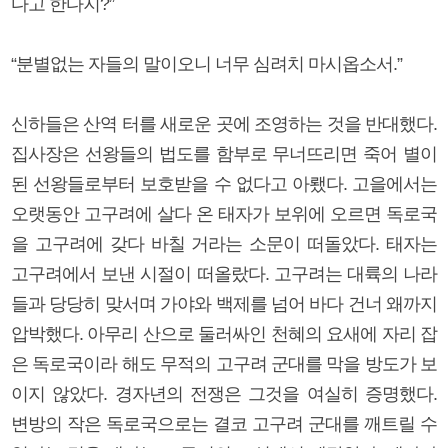
다고 한다지?”
“분별없는 자들의 말이오니 너무 심려치 마시옵소서.”
신하들은 산역 터를 새로운 곳에 조영하는 것을 반대했다.
집사장은 선왕들의 법도를 함부로 무너뜨리면 죽어 별이
된 선왕들로부터 보호받을 수 없다고 아뢨다. 고을에서는
오랫동안 고구려에 살다 온 태자가 보위에 오르면 독로국
을 고구려에 갖다 바칠 거라는 소문이 떠돌았다. 태자는
고구려에서 보낸 시절이 떠올랐다. 고구려는 대륙의 나라
들과 당당히 맞서며 가야와 백제를 넘어 바다 건너 왜까지
압박했다. 아무리 산으로 둘러싸인 천혜의 요새에 자리 잡
은 독로국이라 해도 무적의 고구려 군대를 막을 방도가 보
이지 않았다. 경자년의 전쟁은 그것을 여실히 증명했다.
변방의 작은 독로국으로는 결코 고구려 군대를 깨트릴 수