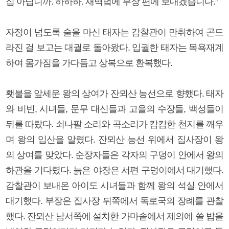
집 아닙니까. 하하하. 새벽녘에 부장 편에 보내겠습니다.”
자정이 넘도록 술을 마신 태자는 감찰관이 만취하여 곤드
라진 걸 보고는 대궐로 돌아왔다. 입궐한 태자는 목욕재계
하여 몸가짐을 가다듬고 상복으로 환복했다.
횃불을 앞세운 왕의 상여가 잔뫼산 능선으로 향했다. 태자
와 비빈, 시녀들, 문무 대신들과 고을의 수장들, 백성들이
뒤를 따랐다. 쇠나팔 소리와 곡소리가 캄캄한 천지를 깨우
며 왕의 입산을 알렸다. 잔뫼산 능선 위에서 집사장이 왕
의 상여를 맞았다. 순장자들은 각자의 구덩이 안에서 왕의
하관을 기다렸다. 늙은 야장은 서편 구덩이에서 대기했다.
감찰관이 보내온 아이도 시녀들과 함께 왕의 석실 안에서
대기했다. 부장은 집사장 뒤쪽에서 독로국의 장례를 관찰
했다. 잔뫼산 남서쪽에 설치한 가마솥에서 제의에 쓸 밥을