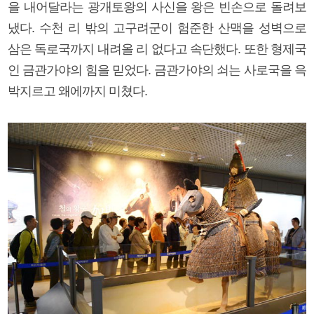
을 내어달라는 광개토왕의 사신을 왕은 빈손으로 돌려보
냈다. 수천 리 밖의 고구려군이 험준한 산맥을 성벽으로
삼은 독로국까지 내려올 리 없다고 속단했다. 또한 형제국
인 금관가야의 힘을 믿었다. 금관가야의 쇠는 사로국을 윽
박지르고 왜에까지 미쳤다.