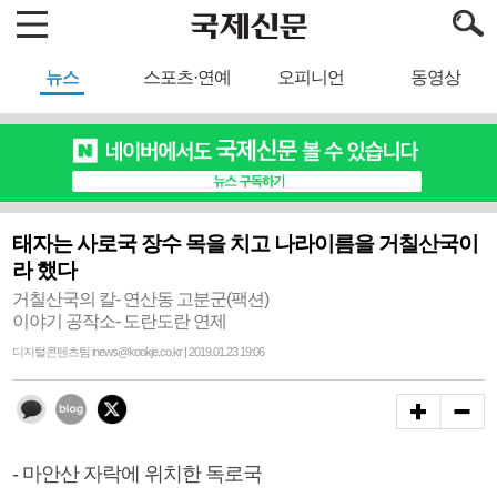
뉴스
스포츠·연예
오피니언
동영상
태자는 사로국 장수 목을 치고 나라이름을 거칠산국이
라 했다
거칠산국의 칼- 연산동 고분군(팩션)
이야기 공작소- 도란도란 연제
디지털콘텐츠팀 inews@kookje.co.kr | 2019.01.23 19:06
- 마안산 자락에 위치한 독로국