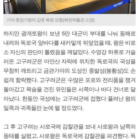
가야 중장기병의 갑옷 복원 모형(복천박물관 소장).
하지만 광개토왕이 보낸 5만 대군이 부대를 나눠 동해로
내려와 독로국 앞바다를 새카맣게 뒤덮었을 때, 왕은 비로
소 자신의 판단이 틀렸음을 깨달았다. 수영강 하류로 거슬
러온 고구려군은 마안산 자락에 위치한 독로국의 국성을
무참히 깨트리고 금관가야의 도성인 종발성(봉황성)도 손
쉽게 함락했다. 고구려군은 수많은 포로와 전리품을 챙겨
돌아갔고 목숨을 건진 유민들은 서쪽이나 바다 건너로 달
아났다. 한동안 국성에는 고구려군에 잡혔다 풀려난 왕의
일족과 귀족들만 눈에 띌 정도였다.
그 후 고구려는 사로국에 감찰관을 보내 사로왕과 남쪽의
동태를 살폈고, 사로왕은 독로국에 감찰관을 파견했다. 독