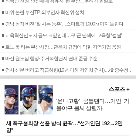
■ 외국인 선원 ‘인신매매 경유지’ 된 부산…우려가 현실로
■ 비위 논란 부산TP, 외부인사 혁신위 설치
■ 경남 농정 비전 ‘잘 사는 농촌’…스마트팜 1000㏊까지 늘린다
■ 교육혁신선도지 공모 코앞인데…구·군 난색에 교육청 ‘쩔쩔’
■ 르노 못 타는 부산시장…관용차 규정에 막힌 지역기업 응원
■ 마산 원도심 행정·주거복합단지 연내 준공 수순
■ 검사 신분 버리고 직급하향(10년 이하 저연차 검사)…檢 중수청행 기피
스포츠 +
‘윤나고황’ 꿈틀댄다…거인 가
을야구 불씨 살릴까
새 축구협회장 선출 방식 윤곽…“선거인단 192→2만
명”