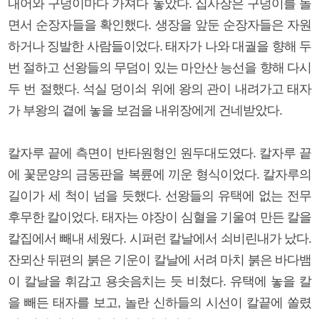
내어와 구덩이마다 가져다 놓았다. 집사장은 구덩이를 돌
면서 순장자들을 확인했다. 생장을 앞둔 순장자들은 자원
하거나 징발한 사람들이었다. 태자가 나와 대궐을 향해 두
번 절하고 선왕들의 무덤이 있는 마안산 능선을 향해 다시
두 번 절했다. 석실 덩이쇠 위에 왕의 관이 내려가고 태자
가 부왕의 곁에 놓을 보검을 내위장에게 건네받았다.
칼자루 끝에 측면이 반타원형인 원두대도였다. 칼자루 끝
에 꽃문양의 금동판을 복륜에 끼운 형식이었다. 칼자루의
길이가 세 척이 넘을 듯했다. 선왕들의 유택에 없는 전무
후무한 칼이었다. 태자는 야장이 심혈을 기울여 만든 칼을
칼집에서 빼내 세웠다. 시퍼런 칼날에서 쇠비린내가 났다.
잔뫼산 뒤편의 붉은 기운이 칼날에 서려 마치 붉은 바다뱀
이 칼날을 휘감고 용솟음치는 듯 비쳤다. 유택에 놓을 칼
을 빼든 태자를 보고, 놀란 신하들의 시선이 칼끝에 쏠렸