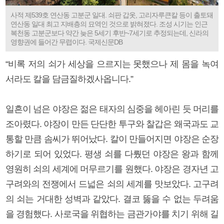
사적 제539호 연산동 고분군 일대. 쇠판 갑옷, 고리자루큰칼 등이 출토돼
연산동 일대 최고 지배층의 묘역인 것으로 밝혀졌다. 조성 시기는 인근
복천동 고분군보다 약간 늦은 5세기 후반~7세기로 추정되는데, 신라의
영향권에 들어간 무렵이다. 국제신문DB
“비록 저의 쇠가 세상을 으르지는 못했으나 제 몸을 녹여
서라도 칼을 담금질하겠사옵니다.”
일흔이 넘은 야장은 젊은 태자의 심중을 헤아린 듯 머리를
조아렸다. 야장이 만든 단단한 투구와 찰갑은 왜국과도 교
통할 만큼 솜씨가 뛰어났다. 칼이 만들어지면 야장은 순장
하기로 되어 있었다. 평생 쇠를 다뤘던 야장은 왕과 함께
영원히 쇠의 세계에 머무르기를 원했다. 야장은 경자년 고
구려와의 전쟁에서 드넓은 쇠의 세계를 맛보았다. 고구려
의 쇠는 거대한 성벽과 같았다. 결코 뚫을 수 없는 두려움
을 경험했다. 사로국을 위협하는 금관가야를 치기 위해 길