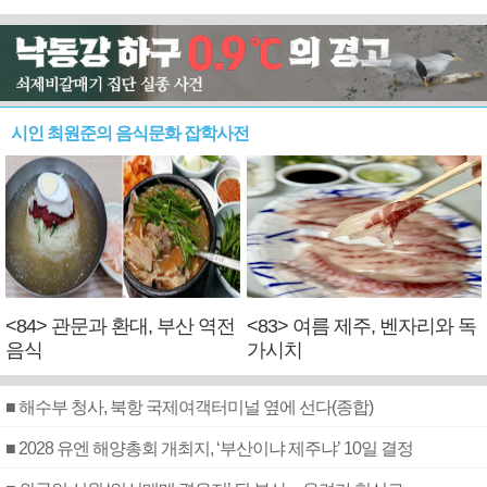
시인 최원준의 음식문화 잡학사전
<84> 관문과 환대, 부산 역전
<83> 여름 제주, 벤자리와 독
음식
가시치
■ 해수부 청사, 북항 국제여객터미널 옆에 선다(종합)
■ 2028 유엔 해양총회 개최지, ‘부산이냐 제주냐’ 10일 결정