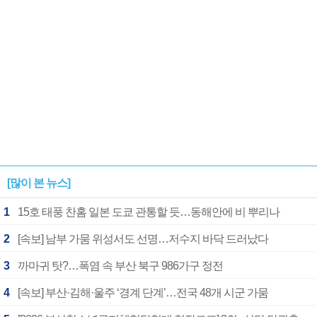
[많이 본 뉴스]
1
15호 태풍 찬홈 일본 도쿄 관통할 듯…동해안에 비 뿌리나
2
[속보] 남부 가뭄 위성서도 선명…저수지 바닥 드러났다
3
까마귀 탓?…폭염 속 부산 북구 986가구 정전
4
[속보] 부산·김해·울주 ‘경계 단계’…전국 48개 시군 가뭄