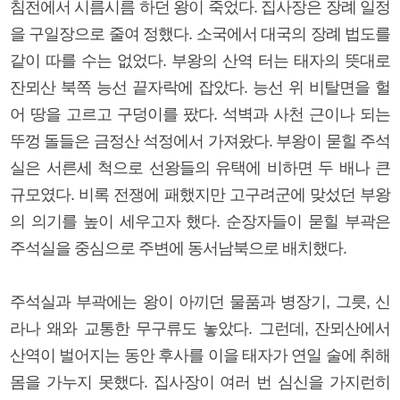
침전에서 시름시름 하던 왕이 죽었다. 집사장은 장례 일정
을 구일장으로 줄여 정했다. 소국에서 대국의 장례 법도를
같이 따를 수는 없었다. 부왕의 산역 터는 태자의 뜻대로
잔뫼산 북쪽 능선 끝자락에 잡았다. 능선 위 비탈면을 헐
어 땅을 고르고 구덩이를 팠다. 석벽과 사천 근이나 되는
뚜껑 돌들은 금정산 석정에서 가져왔다. 부왕이 묻힐 주석
실은 서른세 척으로 선왕들의 유택에 비하면 두 배나 큰
규모였다. 비록 전쟁에 패했지만 고구려군에 맞섰던 부왕
의 의기를 높이 세우고자 했다. 순장자들이 묻힐 부곽은
주석실을 중심으로 주변에 동서남북으로 배치했다.
주석실과 부곽에는 왕이 아끼던 물품과 병장기, 그릇, 신
라나 왜와 교통한 무구류도 놓았다. 그런데, 잔뫼산에서
산역이 벌어지는 동안 후사를 이을 태자가 연일 술에 취해
몸을 가누지 못했다. 집사장이 여러 번 심신을 가지런히