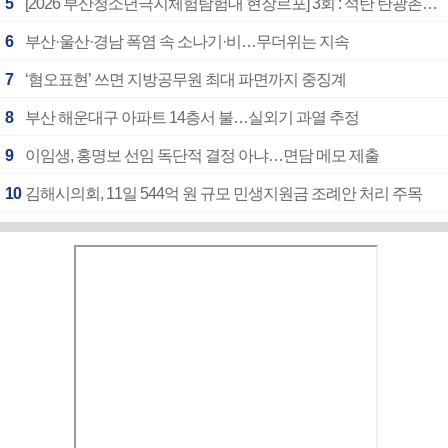
5
[2026 부산청소년극지체험탐험대 현장르포] 3회 : 석탄 탄광촌에서 북극 연구의 중심지로
6
부산·울산·경남 폭염 속 소나기·비…무더위는 지속
7
‘혐오표현’ 쓰면 지방공무원 최대 파면까지 중징계
8
부산 해운대구 아파트 14층서 불…실외기 과열 추정
9
이임생, 홍명보 선임 독단적 결정 아냐…면담 메모 제출
10
김해시의회, 11일 544억 원 규모 민생지원금 조례안 처리 주목