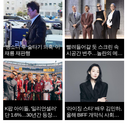
‘뺑소니 후 술타기 의혹’ 이
빨려들어갈 듯 스크린 속
재룡 재판행
시공간 변주…놀란의 메시
지는 ‘전쟁 속죄’
K팝 아이돌, '밀리언셀러'
‘라이징 스타’ 배우 김민하,
단 1.6%…30년간 등장
올해 BIFF 개막식 사회자
1182개팀 전수조사
확정