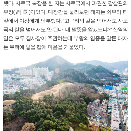
했다. 사로국 복장을 한 자는 사로국에서 파견한 감찰관의
부장( 副 長 )이었다. 대장간을 둘러보던 태자는 쇠부리 터
앞에서 야장에게 당부했다. “고구려의 칼을 넘어서도 사로
국의 칼을 넘어서도 안 된다. 내 말뜻을 알겠느냐?” 산역의
일은 모두 집사장이 주관하는데 부왕의 임종을 앞둔 태자
는 유택에 넣을 칼에 마음을 기울였다.