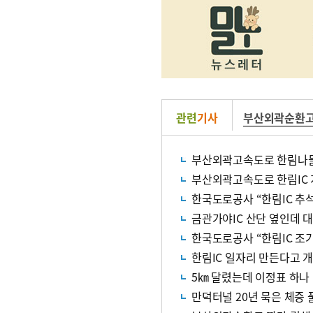
관련
기사
부산외곽순환
부산외곽고속도로 한림나들
부산외곽고속도로 한림IC 
한국도로공사 “한림IC 추
금관가야IC 산단 옆인데 
한국도로공사 “한림IC 조
한림IC 일자리 만든다고 개
5㎞ 달렸는데 이정표 하나
만덕터널 20년 묵은 체증