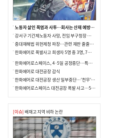
노동자 살인 폭염과 사투…회사는 산재 예방·전기료 절감 전력
강서구 기간제노동자 사망, 전임 부구청장 檢 송치
중대재해법 위헌제청 파장…관련 재판 줄줄이 브레이크
한화에어로 폭발사고 희생자 5명 중 3명, 7일 영면
한화에어로스페이스, 4·5일 공정중단…특별 안전점검
한화에어로 대전공장 감식
한화에어로 대전공장 생산 일부중단…‘천무’ 수출 비상
한화에어로스페이스 대전공장 폭발 사고…5명 사망·2명 부상(종합)
[이슈]
배재고 지역 비하 논란