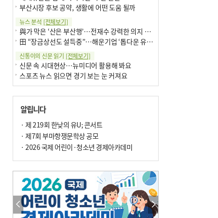
부산시장 후보 공약, 생활에 어떤 도움 될까
뉴스 분석
[전체보기]
與가 막은 ‘산은 부산행’…전재수 강력한 의지 표명 없인 공염불
田 “장금상선도 설득중”…해운기업 ‘톱다운 유치전’ 가속
신통이의 신문 읽기
[전체보기]
신문 속 시대현상…뉴미디어 활용해 봐요
스포츠 뉴스 읽으면 경기 보는 눈 커져요
어떻게 생각하십니까
[전체보기]
구·군 승진 축하화분 관행 없애자니 소상공인 울상
알립니다
3년째 병상에 있는 구의원…의정활동 못해도 월급 그대로
팩트체크
· 제 219회 한낮의 유U; 콘서트
[전체보기]
금정산 반려견 데리고 갈 수 있나…알아보니 ‘국립공원은 출입 불가’
· 제7회 부마항쟁문학상 공모
서울 도림천도 공업용수 활용한다는 사례, 정수 없이 한강물 공급…수질만 공업용수
· 2026 국제 어린이·청소년 경제아카데미
포토에세이
[전체보기]
연꽃 위 개개비
의령 한우산 털중나리
한 손 뉴스
[전체보기]
시민이 개발한 폭염 대응 앱 ‘그늘로’ 길안내 지도 등 인기
골목 맛집 발굴 고메 셀렉션…부산시, 페스티벌 시월 연계