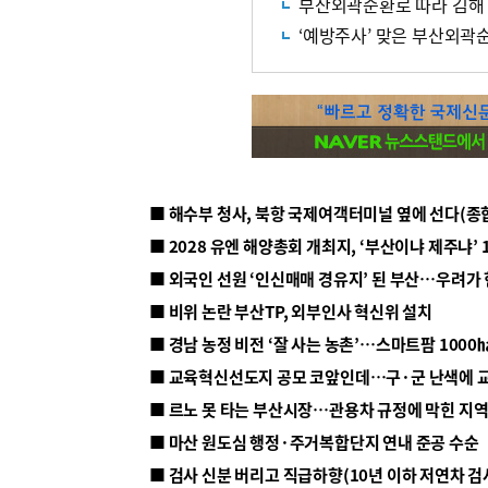
부산외곽순환로 따라 김해
‘예방주사’ 맞은 부산외곽
■ 해수부 청사, 북항 국제여객터미널 옆에 선다(종
■ 2028 유엔 해양총회 개최지, ‘부산이냐 제주냐’ 
■ 외국인 선원 ‘인신매매 경유지’ 된 부산…우려가
■ 비위 논란 부산TP, 외부인사 혁신위 설치
■ 르노 못 타는 부산시장…관용차 규정에 막힌 지
■ 마산 원도심 행정·주거복합단지 연내 준공 수순