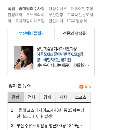
폭염
중대범죄수사청
해양수산부
더불어민주당
전당대회
르노코리아
부산관광
교육혁신선도지
역
극지해양미래포럼
인신매매
UN해양총회
부산메디클럽+
전문의 생생톡
장민희김용기내과의원과장
하루 500㎉ 줄이면 한주 0.5㎏ 감
량…비만치료는 장기전
비만은 이제 더는 체중이나 체형의 문
제가 아니다. 하나의 질병으로 인지
하고 치료와 관리를 해야 한다. 세계
보건기구(WHO)는 이미 1994년 비만
많이 본 뉴스
을 인류의 중요한
종합
정치
경제
사회
스포츠
1
"올해 코스피 사이드카 43회 중 25회는 삼
전닉스 ETF 이후 발생"
2
부산 주유소 휘발유 평균가 ℓ당 1849원…