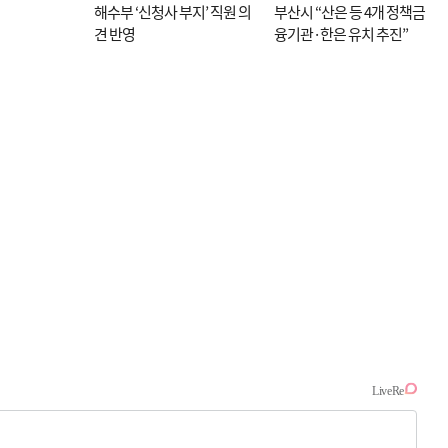
해수부 ‘신청사 부지’ 직원 의
부산시 “산은 등 4개 정책금
견 반영
융기관·한은 유치 추진”