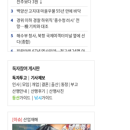
전주보다 3원 ↓
3
백양산 고지대 마을우물 55년 만에 바닥
4
경위 이하 경찰 하위직 ‘중수청 러시’ 전
망…檢 기피와 대조
5
해수부 청사, 북항 국제여객터미널 옆에 선
다(종합)
6
피란마을 67년 역사인데…전교생 24명 아
미초 통폐합 기로
7
부울경 주말부터 비소식…‘극한 폭염’ 한풀
독자참여 게시판
꺾일 듯
독자투고
|
기사제보
8
“낙동강권 삼락·을숙도·다대포 연결해 서
인사
|
모임
|
개업
|
결혼
|
출산
|
동정
|
부고
부산 관광 키우자”
산행안내
|
산행후기
|
산행사진
9
오늘의 날씨- 2026년 8월 7일
등산
가이드
|
낚시
가이드
10
외국인 선원 ‘인신매매 경유지’ 된 부산…
우려가 현실로
[이슈]
산업재해