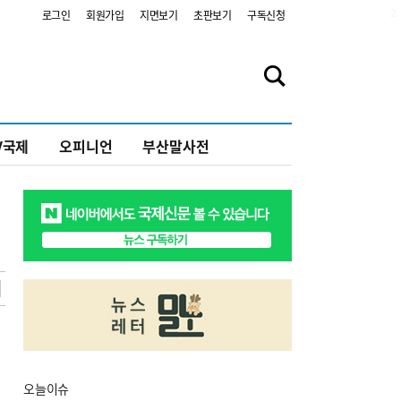
2
로그인
회원가입
지면보기
초판보기
구독신청
V국제
오피니언
부산말사전
오늘
이슈