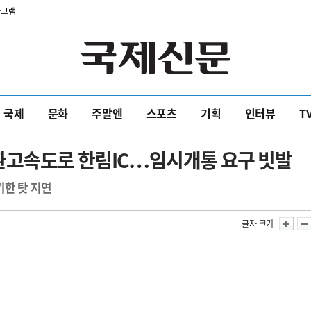
타그램
국제
문화
주말엔
스포츠
기획
인터뷰
T
환고속도로 한림IC…임시개통 요구 빗발
기한 탓 지연
글자 크기