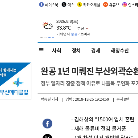
페이스북
엑스
카카오채널
유튜브
인스
사회
정치
경제
해양수산
완공 1년 미뤄진 부산외곽순
정부 일자리 창출 정책 이유로 나들목 무인화 포
박동필 기자
| 입력 : 2018-12-25 19:24:50
| 본지 8면
- 김해상의 “1500여 업체 혼란
- 새해 물류비 절감 물거품
- 1개 차선 먼저 개방해 달라”