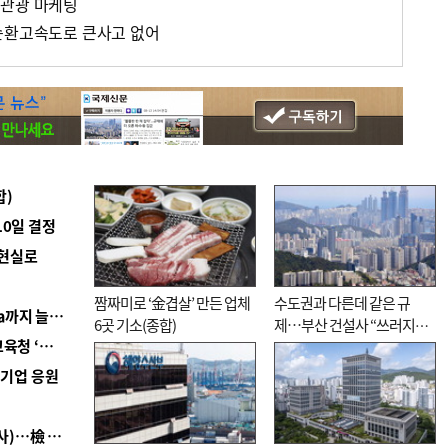
 관광 마케팅
순환고속도로 큰사고 없어
합)
10일 결정
 현실로
짬짜미로 ‘金겹살’ 만든 업체
수도권과 다른데 같은 규
■ 경남 농정 비전 ‘잘 사는 농촌’…스마트팜 1000㏊까지 늘린다
6곳 기소(종합)
제…부산 건설사 “쓰러지기
■ 교육혁신선도지 공모 코앞인데…구·군 난색에 교육청 ‘쩔쩔’
직전”
역기업 응원
■ 검사 신분 버리고 직급하향(10년 이하 저연차 검사)…檢 중수청행 기피