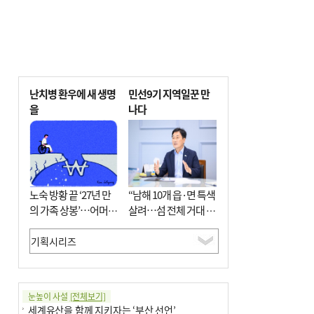
난치병 환우에 새 생명
민선9기 지역일꾼 만
을
나다
노숙 방황 끝 ‘27년 만
“남해 10개 읍·면 특색
의 가족 상봉’…어머니
살려…섬 전체 거대 정
와 행복 꿈꿔
원으로 조성”
눈높이 사설
[전체보기]
세계유산을 함께 지키자는 ‘부산 선언’