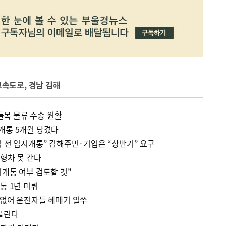
고속도로
,
경남 김해
목 물류 수송 원활
개통 5개월 당겼다
석 전 임시개통” 김해주민·기업은 “상반기” 요구
대형차 못 간다
기개통 여부 검토할 것”
통 1년 미뤄
 없어 운전자들 헤매기 일쑤
 풀린다