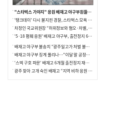
"스타벅스 가야지" 응원 배재고 야구부원들, 학교서 징계 처분
‘탱크데이’ 다시 불지핀 경찰, 스타벅스 모욕 혐의 압수수색
차정인 국교위원장 “허위정보와 혐오·차별, 학교 교실까지 유입"
‘5·18 폄훼 응원’ 배재고 야구부, 출전정지 6개월→1개월 감경
배재고 야구부 불송치 “광주일고가 처벌 불원 의사 표해”
배재고 야구부 징계 풀리나…“이달 말 공정위서 재심의”
‘스벅 구호 파문’ 배재고 6개월 출전정지 재심 신청키로
광주 찾아 고개 숙인 배재고 “지역 비하 응원 잘못”(종합)