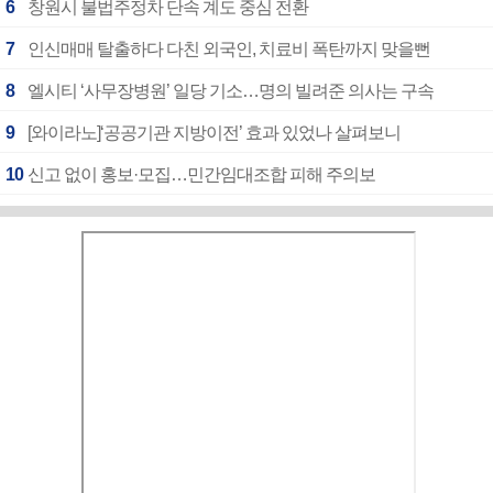
6
창원시 불법주정차 단속 계도 중심 전환
7
인신매매 탈출하다 다친 외국인, 치료비 폭탄까지 맞을뻔
8
엘시티 ‘사무장병원’ 일당 기소…명의 빌려준 의사는 구속
9
[와이라노]‘공공기관 지방이전’ 효과 있었나 살펴보니
10
신고 없이 홍보·모집…민간임대조합 피해 주의보