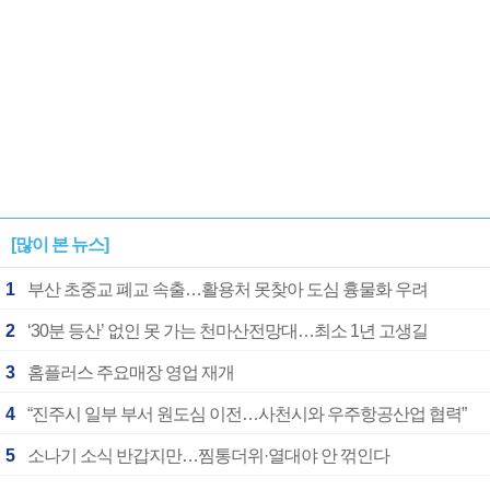
[많이 본 뉴스]
1
부산 초중교 폐교 속출…활용처 못찾아 도심 흉물화 우려
2
‘30분 등산’ 없인 못 가는 천마산전망대…최소 1년 고생길
3
홈플러스 주요매장 영업 재개
4
“진주시 일부 부서 원도심 이전…사천시와 우주항공산업 협력”
5
소나기 소식 반갑지만…찜통더위·열대야 안 꺾인다