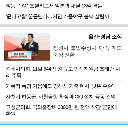
韓농구 AG 조별리그서 일본과 내달 13일 격돌
‘윤나고황’ 꿈틀댄다…거인 가을야구 불씨 살릴까
울산·경남 소식
창원시 불법주정차 단속 계도
중심 전환
김해시의회, 11일 544억 원 규모 민생지원금 조례안 처
리 주목
기록적 폭염·가뭄에도 양산시 가축 폐사 ‘낮은 수준’
사천시 하동군, 사천공항 확장과 CIQ 설치 공동 건의
고성군의회, 국외출장비 3800만 원 전액 삭감 '군민에
환원'