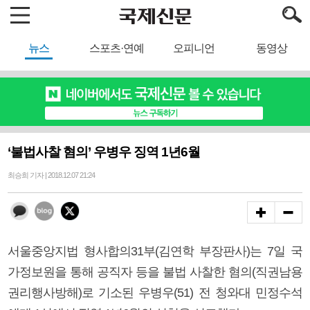
뉴스
스포츠·연예
오피니언
동영상
‘불법사찰 혐의’ 우병우 징역 1년6월
최승희 기자 | 2018.12.07 21:24
서울중앙지법 형사합의31부(김연학 부장판사)는 7일 국
가정보원을 통해 공직자 등을 불법 사찰한 혐의(직권남용
권리행사방해)로 기소된 우병우(51) 전 청와대 민정수석