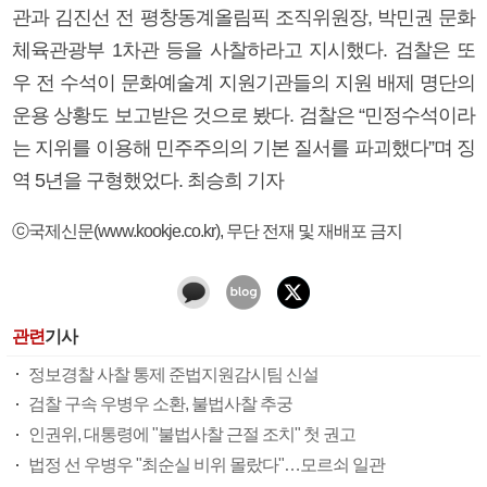
관과 김진선 전 평창동계올림픽 조직위원장, 박민권 문화
체육관광부 1차관 등을 사찰하라고 지시했다. 검찰은 또
우 전 수석이 문화예술계 지원기관들의 지원 배제 명단의
운용 상황도 보고받은 것으로 봤다. 검찰은 “민정수석이라
는 지위를 이용해 민주주의의 기본 질서를 파괴했다”며 징
역 5년을 구형했었다. 최승희 기자
ⓒ국제신문(www.kookje.co.kr), 무단 전재 및 재배포 금지
관련
기사
정보경찰 사찰 통제 준법지원감시팀 신설
검찰 구속 우병우 소환, 불법사찰 추궁
인권위, 대통령에 "불법사찰 근절 조치" 첫 권고
법정 선 우병우 "최순실 비위 몰랐다"…모르쇠 일관