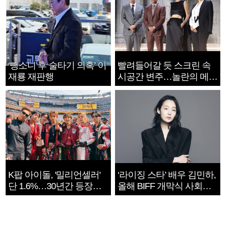
‘뺑소니 후 술타기 의혹’ 이
빨려들어갈 듯 스크린 속
재룡 재판행
시공간 변주…놀란의 메시
지는 ‘전쟁 속죄’
K팝 아이돌, '밀리언셀러'
‘라이징 스타’ 배우 김민하,
단 1.6%…30년간 등장
올해 BIFF 개막식 사회자
1182개팀 전수조사
확정