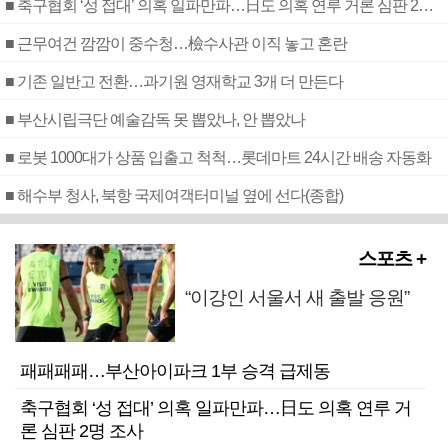
■ 축구협회 ‘성 접대’ 의혹 일파만파…日도 의혹 연루 거론 심판 2명 조사
■ 근무여건 깜깜이 중수청…檢수사관 이직 놓고 혼란
■ 기존 일반고 전환…과기원 영재학교 3개 더 만든다
■ 부산시립극단 예술감독 못 뽑았나, 안 뽑았나
■ 로봇 1000대가 상품 입출고 척척…롯데마트 24시간 배송 자동화
■ 해수부 청사, 북항 국제여객터미널 옆에 선다(종합)
스포츠 +
“이강인 서울서 새 출발 응원”
패패패패…부산아이파크 1부 승격 급제동
축구협회 ‘성 접대’ 의혹 일파만파…日도 의혹 연루 거
론 심판 2명 조사