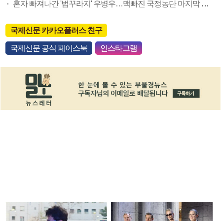
혼자 빠져나간 '법꾸라지' 우병우…맥빠진 국정농단 마지막 수사
국제신문 카카오플러스 친구
국제신문 공식 페이스북
인스타그램