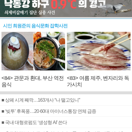
시인 최원준의 음식문화 잡학사전
<84> 관문과 환대, 부산 역전
<83> 여름 제주, 벤자리와 독
음식
가시치
■ 상폐 시계 째깍…163개사 “나 떨고있니”
■ ‘빚투’ 후폭풍…20·60대 마이너스통장 연체 급증
■ 국내 대형로펌도 ‘생성형 AI’ 쓴다