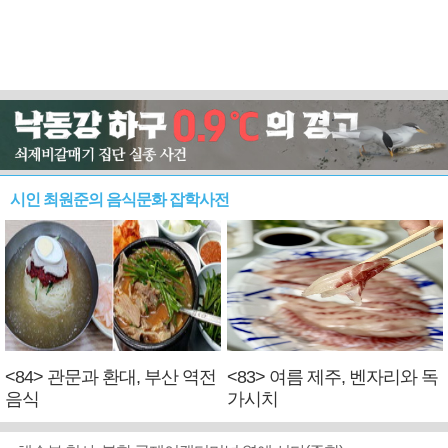
시인 최원준의 음식문화 잡학사전
<84> 관문과 환대, 부산 역전
<83> 여름 제주, 벤자리와 독
음식
가시치