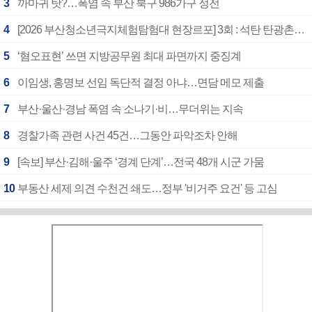
3
까마귀 탓?…폭염 속 부산 북구 986가구 정전
4
[2026 부산청소년극지체험탐험대 현장르포] 3회 : 석탄 탄광촌에서 북극 연구의 중심지로
5
‘혐오표현’ 쓰면 지방공무원 최대 파면까지 중징계
6
이임생, 홍명보 선임 독단적 결정 아냐…면담 메모 제출
7
부산·울산·경남 폭염 속 소나기·비…무더위는 지속
8
경찰가족 관련 사건 45건…그동안 파악조차 안해
9
[속보] 부산·김해·울주 ‘경계 단계’…전국 48개 시군 가뭄
10
부동산 세제 의견 수천건 쇄도…정부 '비거주 요건' 등 고심