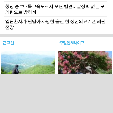
창녕 중부내륙고속도로서 포탄 발견…살상력 없는 모
의탄으로 밝혀져
입원환자가 연달아 사망한 울산 한 정신의료기관 폐원
전망
근교산
주말엔&라이프
근교산&그너머…상주·문경
폭염보다 더 뜨거워라…100
청화산~시루봉
일을 붉게 불태울 ‘선비정신’
피었네