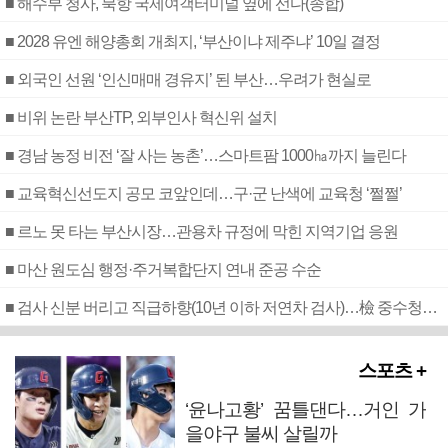
■ 해수부 청사, 북항 국제여객터미널 옆에 선다(종합)
■ 2028 유엔 해양총회 개최지, ‘부산이냐 제주냐’ 10일 결정
■ 외국인 선원 ‘인신매매 경유지’ 된 부산…우려가 현실로
■ 비위 논란 부산TP, 외부인사 혁신위 설치
■ 경남 농정 비전 ‘잘 사는 농촌’…스마트팜 1000㏊까지 늘린다
■ 교육혁신선도지 공모 코앞인데…구·군 난색에 교육청 ‘쩔쩔’
■ 르노 못 타는 부산시장…관용차 규정에 막힌 지역기업 응원
■ 마산 원도심 행정·주거복합단지 연내 준공 수순
■ 검사 신분 버리고 직급하향(10년 이하 저연차 검사)…檢 중수청행 기피
스포츠 +
‘윤나고황’ 꿈틀댄다…거인 가
을야구 불씨 살릴까