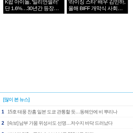
K팝 아이돌, '밀리언셀러'
‘라이징 스타’ 배우 김민하,
단 1.6%…30년간 등장
올해 BIFF 개막식 사회자
1182개팀 전수조사
확정
[많이 본 뉴스]
1
15호 태풍 찬홈 일본 도쿄 관통할 듯…동해안에 비 뿌리나
2
[속보] 남부 가뭄 위성서도 선명…저수지 바닥 드러났다