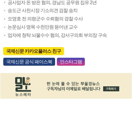
공사업자 돈 받은 혐의, 경남도 공무원 집유 2년
송도근 사천시장 기소의견 검찰 송치
오영호 전 의령군수 수뢰혐의 경찰 수사
논문심사 명목 수천만원 뜯어낸 교수
업자에 청탁 뇌물수수 혐의, 강서구의회 부의장 구속
국제신문 카카오플러스 친구
국제신문 공식 페이스북
인스타그램