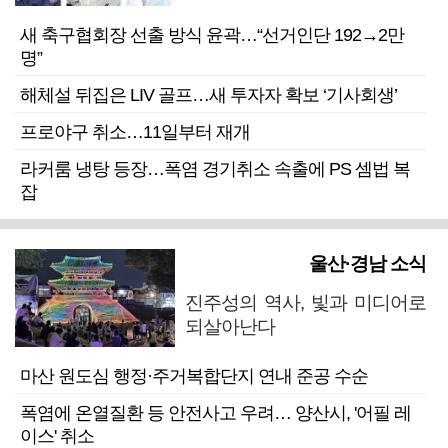
새 축구협회장 선출 방식 윤곽…“선거인단 192→2만
명”
해체설 뒤집은 LIV 골프…새 투자자 확보 ‘기사회생’
프로야구 취소…11일부터 재개
라커룸 냉탕 등장…폭염 경기취소 속출에 PS 셈법 복
잡
울산·경남 소식
진주성의 역사, 빛과 미디어로
되살아난다
마산 원도심 행정·주거복합단지 연내 준공 수순
폭염에 온열질환 등 안전사고 우려… 양산시, '어필 레
이스' 취소