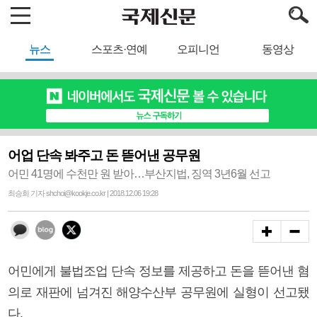
뉴스
스포츠·연예
오피니언
동영상
어업 단속 봐주고 돈 뜯어낸 공무원
어민 41명에 수천만 원 받아…부산지법, 징역 3년6월 선고
최승희 기자 shchoi@kookje.co.kr | 2018.12.06 19:28
어민에게 불법조업 단속 정보를 제공하고 돈을 뜯어낸 혐
의로 재판에 넘겨진 해양수산부 공무원에 실형이 선고됐
다.