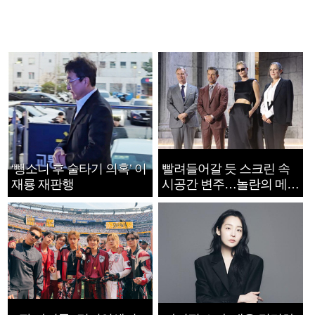
‘뺑소니 후 술타기 의혹’ 이
빨려들어갈 듯 스크린 속
재룡 재판행
시공간 변주…놀란의 메시
지는 ‘전쟁 속죄’