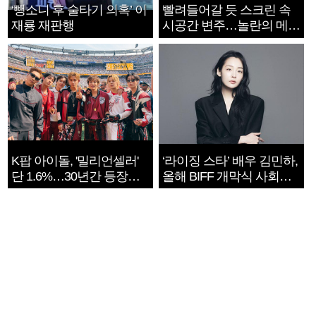
‘뺑소니 후 술타기 의혹’ 이
빨려들어갈 듯 스크린 속
재룡 재판행
시공간 변주…놀란의 메시
지는 ‘전쟁 속죄’
K팝 아이돌, '밀리언셀러'
‘라이징 스타’ 배우 김민하,
단 1.6%…30년간 등장
올해 BIFF 개막식 사회자
1182개팀 전수조사
확정