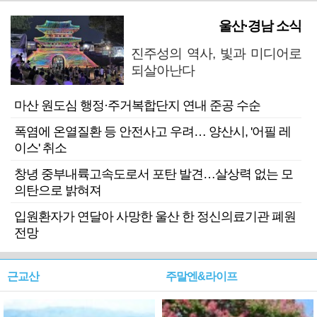
울산·경남 소식
진주성의 역사, 빛과 미디어로
되살아난다
마산 원도심 행정·주거복합단지 연내 준공 수순
폭염에 온열질환 등 안전사고 우려… 양산시, '어필 레
이스' 취소
창녕 중부내륙고속도로서 포탄 발견…살상력 없는 모
의탄으로 밝혀져
입원환자가 연달아 사망한 울산 한 정신의료기관 폐원
전망
근교산
주말엔&라이프