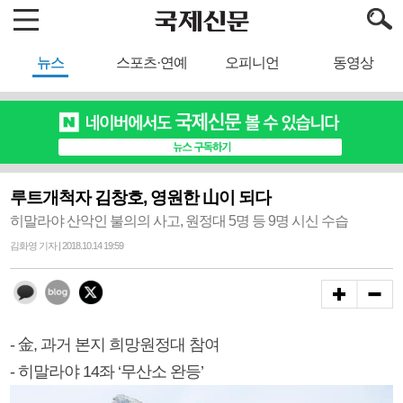
뉴스
스포츠·연예
오피니언
동영상
루트개척자 김창호, 영원한 山이 되다
히말라야 산악인 불의의 사고, 원정대 5명 등 9명 시신 수습
김화영 기자 | 2018.10.14 19:59
- 金, 과거 본지 희망원정대 참여
- 히말라야 14좌 ‘무산소 완등’