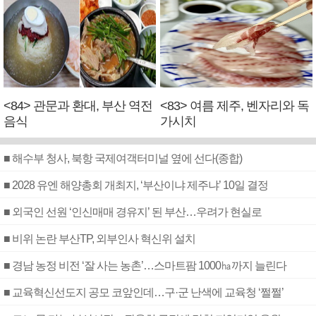
<84> 관문과 환대, 부산 역전
<83> 여름 제주, 벤자리와 독
음식
가시치
■ 해수부 청사, 북항 국제여객터미널 옆에 선다(종합)
■ 2028 유엔 해양총회 개최지, ‘부산이냐 제주냐’ 10일 결정
■ 외국인 선원 ‘인신매매 경유지’ 된 부산…우려가 현실로
■ 비위 논란 부산TP, 외부인사 혁신위 설치
■ 경남 농정 비전 ‘잘 사는 농촌’…스마트팜 1000㏊까지 늘린다
■ 교육혁신선도지 공모 코앞인데…구·군 난색에 교육청 ‘쩔쩔’