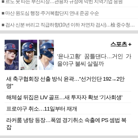
■ 르노 못 타는 부산시장…관용차 규정에 막힌 지역기업 응원
■ 마산 원도심 행정·주거복합단지 연내 준공 수순
■ 검사 신분 버리고 직급하향(10년 이하 저연차 검사)…檢 중수청행 기피
스포츠 +
‘윤나고황’ 꿈틀댄다…거인 가
을야구 불씨 살릴까
새 축구협회장 선출 방식 윤곽…“선거인단 192→2만
명”
해체설 뒤집은 LIV 골프…새 투자자 확보 ‘기사회생’
프로야구 취소…11일부터 재개
라커룸 냉탕 등장…폭염 경기취소 속출에 PS 셈법 복
잡