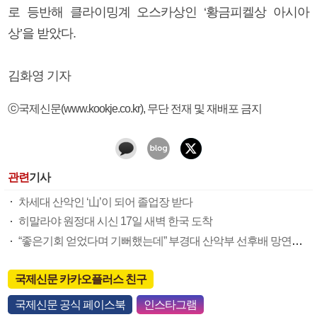
로 등반해 클라이밍계 오스카상인 ‘황금피켈상 아시아
상’을 받았다.
김화영 기자
ⓒ국제신문(www.kookje.co.kr), 무단 전재 및 재배포 금지
관련
기사
차세대 산악인 ‘山’이 되어 졸업장 받다
히말라야 원정대 시신 17일 새벽 한국 도착
“좋은기회 얻었다며 기뻐했는데” 부경대 산악부 선후배 망연자실
국제신문 카카오플러스 친구
국제신문 공식 페이스북
인스타그램