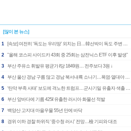
[많이 본 뉴스]
1
[속보] 여전히 ‘독도는 우리땅’ 외치는 日…韓선박이 독도 주변 해양조사 활동하자 반발
2
"올해 코스피 사이드카 43회 중 25회는 삼전닉스 ETF 이후 발생"
3
부산 주유소 휘발유 평균가 ℓ당 1849원… 전주보다 3원 ↓
4
부산 울산 경남 구름 많고 경남 북서내륙 소나기…폭염·열대야 계속
5
‘탄약 부족 사태’ 보도에 격노한 트럼프…군사기밀 유출자 색출 지시
6
부산 앞바다에 기름 425ℓ 유출한 러시아 화물선 적발
7
백양산 고지대 마을우물 55년 만에 바닥
8
경위 이하 경찰 하위직 ‘중수청 러시’ 전망…檢 기피와 대조