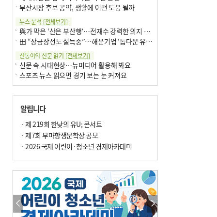
부산시장 후보 공약, 생활에 어떤 도움 될까
뉴스 분석
[전체보기]
與가 막은 ‘산은 부산행’…전재수 강력한 의지 표명 없인 공염불
田 “장금상선도 설득중”…해운기업 ‘톱다운 유치전’ 가속
신통이의 신문 읽기
[전체보기]
신문 속 시대현상…뉴미디어 활용해 봐요
스포츠 뉴스 읽으면 경기 보는 눈 커져요
어떻게 생각하십니까
[전체보기]
구·군 승진 축하화분 관행 없애자니 소상공인 울상
알립니다
3년째 병상에 있는 구의원…의정활동 못해도 월급 그대로
팩트체크
· 제 219회 한낮의 유U; 콘서트
[전체보기]
금정산 반려견 데리고 갈 수 있나…알아보니 ‘국립공원은 출입 불가’
· 제7회 부마항쟁문학상 공모
서울 도림천도 공업용수 활용한다는 사례, 정수 없이 한강물 공급…수질만 공업용수
· 2026 국제 어린이·청소년 경제아카데미
포토에세이
[전체보기]
연꽃 위 개개비
의령 한우산 털중나리
한 손 뉴스
[전체보기]
시민이 개발한 폭염 대응 앱 ‘그늘로’ 길안내 지도 등 인기
골목 맛집 발굴 고메 셀렉션…부산시, 페스티벌 시월 연계