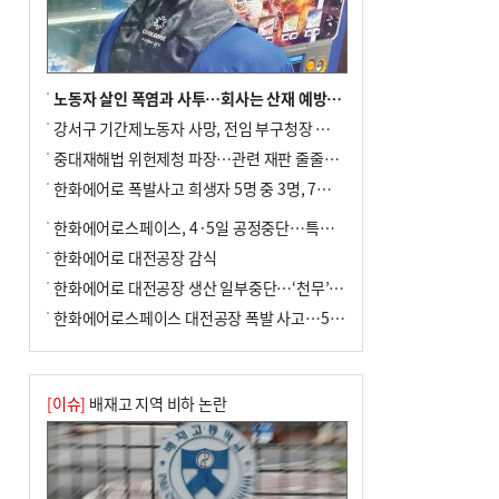
노동자 살인 폭염과 사투…회사는 산재 예방·전기료 절감 전력
강서구 기간제노동자 사망, 전임 부구청장 檢 송치
중대재해법 위헌제청 파장…관련 재판 줄줄이 브레이크
한화에어로 폭발사고 희생자 5명 중 3명, 7일 영면
한화에어로스페이스, 4·5일 공정중단…특별 안전점검
한화에어로 대전공장 감식
한화에어로 대전공장 생산 일부중단…‘천무’ 수출 비상
한화에어로스페이스 대전공장 폭발 사고…5명 사망·2명 부상(종합)
[이슈]
배재고 지역 비하 논란