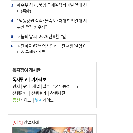
3
해수부 청사, 북항 국제여객터미널 옆에 선
다(종합)
4
“낙동강권 삼락·을숙도·다대포 연결해 서
부산 관광 키우자”
5
오늘의 날씨- 2026년 8월 7일
6
피란마을 67년 역사인데…전교생 24명 아
미초 통폐합 기로
7
[사설] 해수부 신청사 북항으로 확정, 해양
수도 도약의 전환점
독자참여 게시판
8
부울경 주말부터 비소식…‘극한 폭염’ 한풀
독자투고
|
기사제보
꺾일 듯
인사
|
모임
|
개업
|
결혼
|
출산
|
동정
|
부고
9
산행안내
외국인 선원 ‘인신매매 경유지’ 된 부산…
|
산행후기
|
산행사진
우려가 현실로
등산
가이드
|
낚시
가이드
10
르노 못 타는 부산시장…관용차 규정에 막
힌 지역기업 응원
[이슈]
산업재해