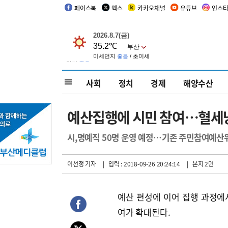
페이스북
엑스
카카오채널
유튜브
인스
사회
정치
경제
해양수산
예산집행에 시민 참여…혈세
시,명예직 50명 운영 예정…기존 주민참여예산
이선정 기자
| 입력 : 2018-09-26 20:24:14
| 본지 2면
예산 편성에 이어 집행 과정에
여가 확대된다.