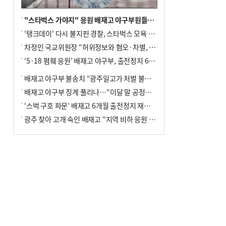
"스타벅스 가야지" 응원 배재고 야구부원들, 학교서 징계 처분
‘탱크데이’ 다시 불지핀 경찰, 스타벅스 모욕 혐의 압수수색
차정인 국교위원장 “허위정보와 혐오·차별, 학교 교실까지 유입"
‘5·18 폄훼 응원’ 배재고 야구부, 출전정지 6개월→1개월 감경
배재고 야구부 불송치 “광주일고가 처벌 불원 의사 표해”
배재고 야구부 징계 풀리나…“이달 말 공정위서 재심의”
‘스벅 구호 파문’ 배재고 6개월 출전정지 재심 신청키로
광주 찾아 고개 숙인 배재고 “지역 비하 응원 잘못”(종합)