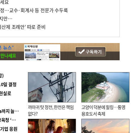
하세요
확정…교수·회계사 등 전문가 수두룩
좋지만…
산제 조례안' 따로 준비
합)
10일 결정
 현실로
까마귀 탓 정전, 한전은 책임
고양이 덕분에 힐링…통영
■ 경남 농정 비전 ‘잘 사는 농촌’…스마트팜 1000㏊까지 늘린다
없다?
용호도서 축제
■ 교육혁신선도지 공모 코앞인데…구·군 난색에 교육청 ‘쩔쩔’
역기업 응원