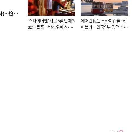
■ 검사 신분 버리고 직급하향(10년 이하 저연차 검사)…檢 중수청행 기피
‘스파이더맨’ 개봉 5일 만에 3
에어컨 없는 스카이캡슐·케
00만 돌풍…박스오피스·예
이블카…외국인관광객 추억
매율 동시 1위
대신 고역 될라