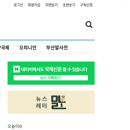
2
로그인
회원가입
지면보기
초판보기
구독신청
V국제
오피니언
부산말사전
오늘
이슈