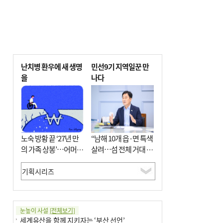
난치병 환우에 새 생명
민선9기 지역일꾼 만
을
나다
노숙 방황 끝 ‘27년 만
“남해 10개 읍·면 특색
의 가족 상봉’…어머니
살려…섬 전체 거대 정
와 행복 꿈꿔
원으로 조성”
눈높이 사설
[전체보기]
세계유산을 함께 지키자는 ‘부산 선언’