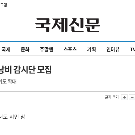
타그램
국제
문화
주말엔
스포츠
기획
인터뷰
T
낭비 감시단 모집
위도 확대
글자 크기
서도 시민 참