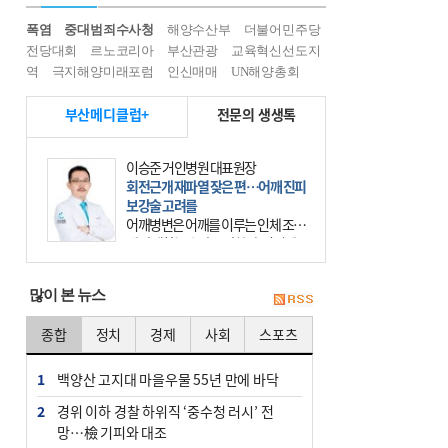
폭염
중대범죄수사청
해양수산부
더불어민주당
전당대회
르노코리아
부산관광
교육혁신선도지
역
극지해양미래포럼
인신매매
UN해양총회
부산메디클럽+
전문의 생생톡
이승준 거인병원 대표원장
회전근개 재파열 잦은 편…어깨 진피
보강술 고려를
어깨병변은 어깨를 이루는 인체 조직
에 발생하는 손상을 말한다. 여기에
는 오십견과 회전근개 증후군, 어깨
의 석회성 힘줄염 등이 있다. 국민건
많이 본 뉴스
강보험에 의하면 어깨병변
종합
정치
경제
사회
스포츠
1
백양산 고지대 마을우물 55년 만에 바닥
2
경위 이하 경찰 하위직 ‘중수청 러시’ 전
망…檢 기피와 대조