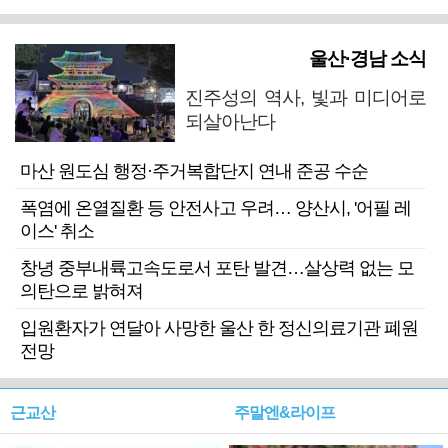
울산·경남 소식
진주성의 역사, 빛과 미디어로
되살아난다
마산 원도심 행정·주거복합단지 연내 준공 수순
폭염에 온열질환 등 안전사고 우려… 양산시, '어필 레
이스' 취소
창녕 중부내륙고속도로서 포탄 발견…살상력 없는 모
의탄으로 밝혀져
입원환자가 연달아 사망한 울산 한 정신의료기관 폐원
전망
근교산
주말엔&라이프