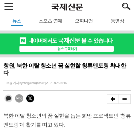
뉴스
스포츠·연예
오피니언
동영상
창원, 북한 이탈 청소년 꿈 실현할 청류멘토링 확대한
다
노수윤 기자 synho@kookje.co.kr | 2018.09.26 16:16
북한 이탈 청소년의 꿈 실현을 돕는 희망 프로젝트인 ‘청류
멘토링’이 활기를 띠고 있다.