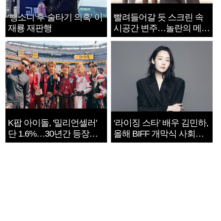
‘뺑소니 후 술타기 의혹’ 이
빨려들어갈 듯 스크린 속
재룡 재판행
시공간 변주…놀란의 메시
지는 ‘전쟁 속죄’
K팝 아이돌, '밀리언셀러'
‘라이징 스타’ 배우 김민하,
단 1.6%…30년간 등장
올해 BIFF 개막식 사회자
1182개팀 전수조사
확정