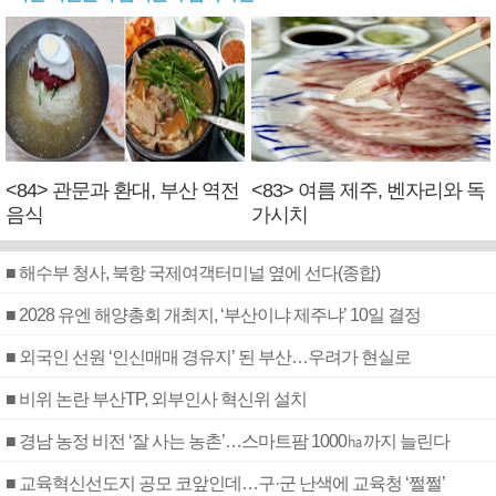
<84> 관문과 환대, 부산 역전
<83> 여름 제주, 벤자리와 독
음식
가시치
■ 해수부 청사, 북항 국제여객터미널 옆에 선다(종합)
■ 2028 유엔 해양총회 개최지, ‘부산이냐 제주냐’ 10일 결정
■ 외국인 선원 ‘인신매매 경유지’ 된 부산…우려가 현실로
■ 비위 논란 부산TP, 외부인사 혁신위 설치
■ 경남 농정 비전 ‘잘 사는 농촌’…스마트팜 1000㏊까지 늘린다
■ 교육혁신선도지 공모 코앞인데…구·군 난색에 교육청 ‘쩔쩔’