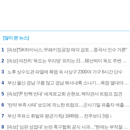
[많이 본 뉴스]
1
[속보]“SK하이닉스, 中패키징공장 매각 검토…중국서 인수 거론”
2
[속보] 여전히 ‘독도는 우리땅’ 외치는 日…韓선박이 독도 주변 해양조사 활동하자 반발
3
노후 상수도관 파열에 폭염 속 사상구 2300여 가구 6시간 단수
4
부산 울산 경남 구름 많고 경남 북서내륙 소나기…폭염·열대야 계속
5
[속보]‘尹 탄핵 반대’ 세계로교회 손현보, 백악관서 트럼프 접견
6
‘탄약 부족 사태’ 보도에 격노한 트럼프…군사기밀 유출자 색출 지시
7
부산 주유소 휘발유 평균가 ℓ당 1849원… 전주보다 3원 ↓
8
[속보] ‘심판 성접대’ 논란 축구협회 공식 사과…“현재는 부적절 행위 없어”