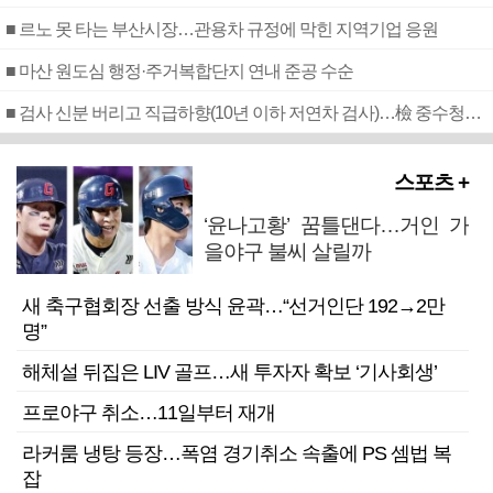
■ 르노 못 타는 부산시장…관용차 규정에 막힌 지역기업 응원
■ 마산 원도심 행정·주거복합단지 연내 준공 수순
■ 검사 신분 버리고 직급하향(10년 이하 저연차 검사)…檢 중수청행 기피
스포츠 +
‘윤나고황’ 꿈틀댄다…거인 가
을야구 불씨 살릴까
새 축구협회장 선출 방식 윤곽…“선거인단 192→2만
명”
해체설 뒤집은 LIV 골프…새 투자자 확보 ‘기사회생’
프로야구 취소…11일부터 재개
라커룸 냉탕 등장…폭염 경기취소 속출에 PS 셈법 복
잡