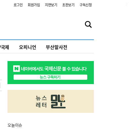
2
로그인
회원가입
지면보기
초판보기
구독신청
V국제
오피니언
부산말사전
오늘
이슈