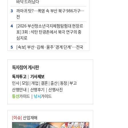
바닥 드러났다
3
까마귀 탓?…폭염 속 부산 북구 986가구 정
전
4
[2026 부산청소년극지체험탐험대 현장르
포] 3회 : 석탄 탄광촌에서 북극 연구의 중
심지로
5
[속보] 부산·김해·울주 ‘경계 단계’…전국
48개 시군 가뭄
6
‘혐오표현’ 쓰면 지방공무원 최대 파면까지
독자참여 게시판
중징계
독자투고
|
기사제보
7
부산·울산·경남 폭염 속 소나기·비…무더
인사
|
모임
|
개업
|
결혼
|
출산
|
동정
|
부고
위는 지속
산행안내
|
산행후기
|
산행사진
8
이임생, 홍명보 선임 독단적 결정 아냐…면
등산
가이드
|
낚시
가이드
담 메모 제출
9
경찰가족 관련 사건 45건…그동안 파악조
차 안해
[이슈]
산업재해
10
홈플 사태에 2분기 대형마트 판매 9.4%