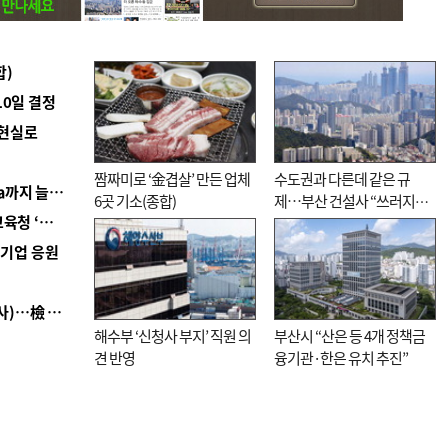
합)
10일 결정
 현실로
짬짜미로 ‘金겹살’ 만든 업체
수도권과 다른데 같은 규
■ 경남 농정 비전 ‘잘 사는 농촌’…스마트팜 1000㏊까지 늘린다
6곳 기소(종합)
제…부산 건설사 “쓰러지기
■ 교육혁신선도지 공모 코앞인데…구·군 난색에 교육청 ‘쩔쩔’
직전”
역기업 응원
■ 검사 신분 버리고 직급하향(10년 이하 저연차 검사)…檢 중수청행 기피
해수부 ‘신청사 부지’ 직원 의
부산시 “산은 등 4개 정책금
견 반영
융기관·한은 유치 추진”