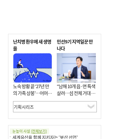
난치병 환우에 새 생명
민선9기 지역일꾼 만
을
나다
노숙 방황 끝 ‘27년 만
“남해 10개 읍·면 특색
의 가족 상봉’…어머니
살려…섬 전체 거대 정
와 행복 꿈꿔
원으로 조성”
눈높이 사설
[전체보기]
세계유산을 함께 지키자는 ‘부산 선언’