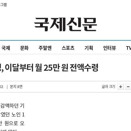
타그램
국제
문화
주말엔
스포츠
기획
인터뷰
T
, 이달부터 월 25만 원 전액수령
02
| 본지 8면
글자 크기
 감액하던 기
였던 노인 1
만 원으로 오