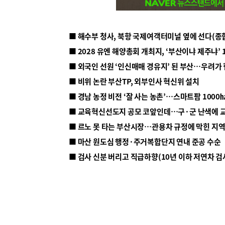
■ 해수부 청사, 북항 국제여객터미널 옆에 선다(종
■ 2028 유엔 해양총회 개최지, ‘부산이냐 제주냐’ 
■ 외국인 선원 ‘인신매매 경유지’ 된 부산…우려가
■ 비위 논란 부산TP, 외부인사 혁신위 설치
■ 르노 못 타는 부산시장…관용차 규정에 막힌 지
■ 마산 원도심 행정·주거복합단지 연내 준공 수순