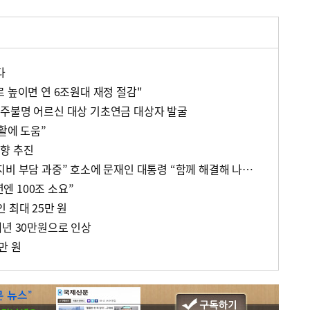
다
 높이면 연 6조원대 재정 절감"
주불명 어르신 대상 기초연금 대상자 발굴
활에 도움”
향 추진
정명희 부산 북구청장 “복지비 부담 과중” 호소에 문재인 대통령 “함께 해결해 나갑시다”
년엔 100조 소요”
 최대 25만 원
내년 30만원으로 인상
만 원