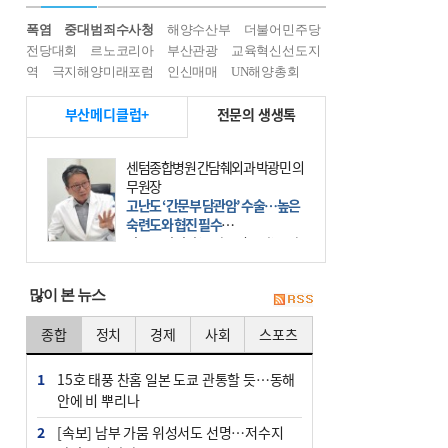
폭염
중대범죄수사청
해양수산부
더불어민주당
전당대회
르노코리아
부산관광
교육혁신선도지
역
극지해양미래포럼
인신매매
UN해양총회
부산메디클럽+
전문의 생생톡
센텀종합병원 간담췌외과 박광민 의
무원장
고난도 ‘간문부 담관암’ 수술…높은
숙련도와 협진 필수
간문부 담관암(클라츠킨 종양)은 좌
우 간에서 나오는, 담관(담즙 배출 경
로)이 합쳐지는 부위인 ‘간문부(肝門
많이 본 뉴스
部)’에 생기는 악성 종양이다. 간동맥
문맥 림프절 담
종합
정치
경제
사회
스포츠
1
15호 태풍 찬홈 일본 도쿄 관통할 듯…동해
안에 비 뿌리나
2
[속보] 남부 가뭄 위성서도 선명…저수지