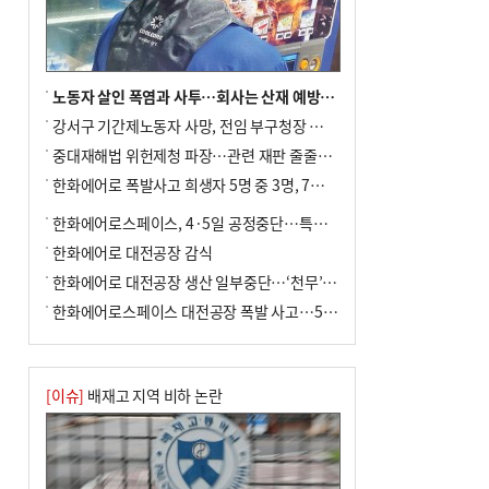
↓…백화점은 14.8%↑
노동자 살인 폭염과 사투…회사는 산재 예방·전기료 절감 전력
강서구 기간제노동자 사망, 전임 부구청장 檢 송치
중대재해법 위헌제청 파장…관련 재판 줄줄이 브레이크
한화에어로 폭발사고 희생자 5명 중 3명, 7일 영면
한화에어로스페이스, 4·5일 공정중단…특별 안전점검
한화에어로 대전공장 감식
한화에어로 대전공장 생산 일부중단…‘천무’ 수출 비상
한화에어로스페이스 대전공장 폭발 사고…5명 사망·2명 부상(종합)
[이슈]
배재고 지역 비하 논란