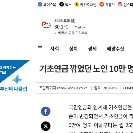
페이스북
엑스
카카오채널
유튜브
인스
사회
정치
경제
해양수산
기초연금 깎였던 노인 10만 명
조민희 기자
core@kookje.co.kr
| 입력 : 2018-09-05 21:04:
국민연금과 연계해 기초연금을
준이 변경되면서 기초연금이 깎
0만여 명도 이달부터는 월 25