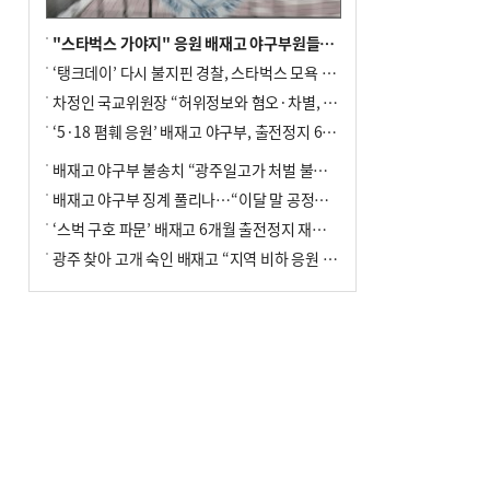
"스타벅스 가야지" 응원 배재고 야구부원들, 학교서 징계 처분
‘탱크데이’ 다시 불지핀 경찰, 스타벅스 모욕 혐의 압수수색
차정인 국교위원장 “허위정보와 혐오·차별, 학교 교실까지 유입"
‘5·18 폄훼 응원’ 배재고 야구부, 출전정지 6개월→1개월 감경
배재고 야구부 불송치 “광주일고가 처벌 불원 의사 표해”
배재고 야구부 징계 풀리나…“이달 말 공정위서 재심의”
‘스벅 구호 파문’ 배재고 6개월 출전정지 재심 신청키로
광주 찾아 고개 숙인 배재고 “지역 비하 응원 잘못”(종합)