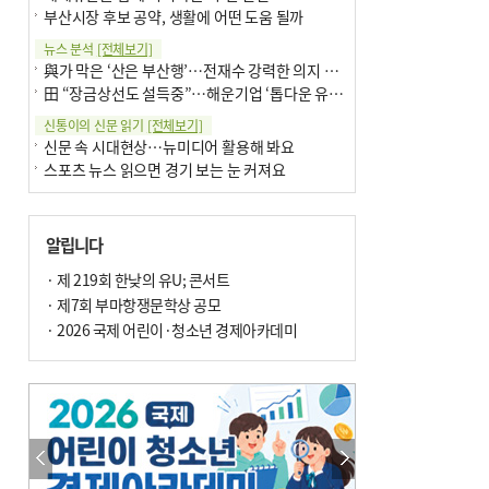
부산시장 후보 공약, 생활에 어떤 도움 될까
뉴스 분석
[전체보기]
與가 막은 ‘산은 부산행’…전재수 강력한 의지 표명 없인 공염불
田 “장금상선도 설득중”…해운기업 ‘톱다운 유치전’ 가속
신통이의 신문 읽기
[전체보기]
신문 속 시대현상…뉴미디어 활용해 봐요
스포츠 뉴스 읽으면 경기 보는 눈 커져요
어떻게 생각하십니까
[전체보기]
구·군 승진 축하화분 관행 없애자니 소상공인 울상
알립니다
3년째 병상에 있는 구의원…의정활동 못해도 월급 그대로
팩트체크
· 제 219회 한낮의 유U; 콘서트
[전체보기]
금정산 반려견 데리고 갈 수 있나…알아보니 ‘국립공원은 출입 불가’
· 제7회 부마항쟁문학상 공모
서울 도림천도 공업용수 활용한다는 사례, 정수 없이 한강물 공급…수질만 공업용수
· 2026 국제 어린이·청소년 경제아카데미
포토에세이
[전체보기]
연꽃 위 개개비
의령 한우산 털중나리
한 손 뉴스
[전체보기]
시민이 개발한 폭염 대응 앱 ‘그늘로’ 길안내 지도 등 인기
골목 맛집 발굴 고메 셀렉션…부산시, 페스티벌 시월 연계