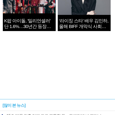
K팝 아이돌, '밀리언셀러'
‘라이징 스타’ 배우 김민하,
단 1.6%…30년간 등장
올해 BIFF 개막식 사회자
1182개팀 전수조사
확정
[많이 본 뉴스]