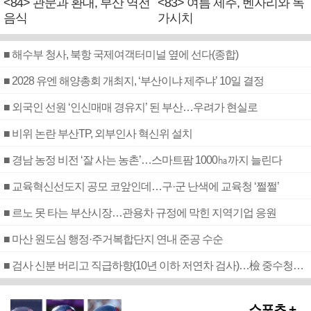
<84> 관문과 환대, 부산 역전
<83> 여름 제주, 벤자리와 독
음식
가시치
■ 해수부 청사, 북항 국제여객터미널 옆에 선다(종합)
■ 2028 유엔 해양총회 개최지, ‘부산이냐 제주냐’ 10일 결정
■ 외국인 선원 ‘인신매매 경유지’ 된 부산…우려가 현실로
■ 비위 논란 부산TP, 외부인사 혁신위 설치
■ 경남 농정 비전 ‘잘 사는 농촌’…스마트팜 1000㏊까지 늘린다
■ 교육혁신선도지 공모 코앞인데…구·군 난색에 교육청 ‘쩔쩔’
■ 르노 못 타는 부산시장…관용차 규정에 막힌 지역기업 응원
■ 마산 원도심 행정·주거복합단지 연내 준공 수순
■ 검사 신분 버리고 직급하향(10년 이하 저연차 검사)…檢 중수청행 기피
스포츠 +