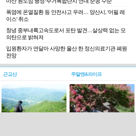
마산 원도심 행정·주거복합단지 연내 준공 수순
폭염에 온열질환 등 안전사고 우려… 양산시, '어필 레
이스' 취소
창녕 중부내륙고속도로서 포탄 발견…살상력 없는 모
의탄으로 밝혀져
입원환자가 연달아 사망한 울산 한 정신의료기관 폐원
전망
근교산
주말엔&라이프
근교산&그너머…상주·문경
폭염보다 더 뜨거워라…100