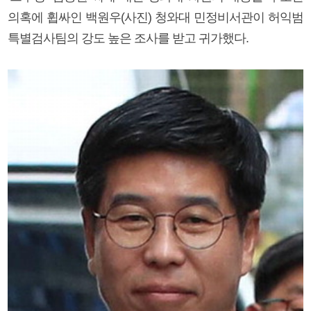
의혹에 휩싸인 백원우(사진) 청와대 민정비서관이 허익범
특별검사팀의 강도 높은 조사를 받고 귀가했다.