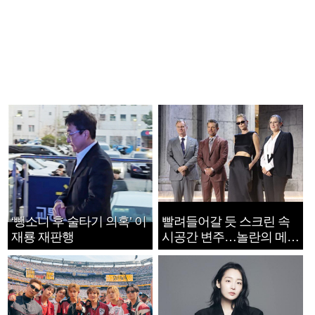
‘뺑소니 후 술타기 의혹’ 이
빨려들어갈 듯 스크린 속
재룡 재판행
시공간 변주…놀란의 메시
지는 ‘전쟁 속죄’