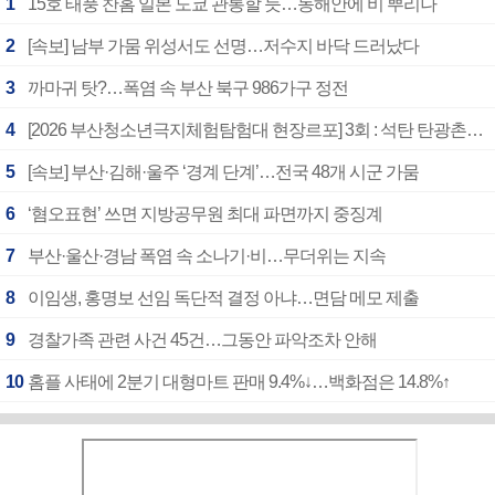
1
15호 태풍 찬홈 일본 도쿄 관통할 듯…동해안에 비 뿌리나
2
[속보] 남부 가뭄 위성서도 선명…저수지 바닥 드러났다
3
까마귀 탓?…폭염 속 부산 북구 986가구 정전
4
[2026 부산청소년극지체험탐험대 현장르포] 3회 : 석탄 탄광촌에서 북극 연구의 중심지로
5
[속보] 부산·김해·울주 ‘경계 단계’…전국 48개 시군 가뭄
6
‘혐오표현’ 쓰면 지방공무원 최대 파면까지 중징계
7
부산·울산·경남 폭염 속 소나기·비…무더위는 지속
8
이임생, 홍명보 선임 독단적 결정 아냐…면담 메모 제출
9
경찰가족 관련 사건 45건…그동안 파악조차 안해
10
홈플 사태에 2분기 대형마트 판매 9.4%↓…백화점은 14.8%↑