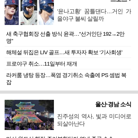
‘윤나고황’ 꿈틀댄다…거인 가
을야구 불씨 살릴까
새 축구협회장 선출 방식 윤곽…“선거인단 192→2만
명”
해체설 뒤집은 LIV 골프…새 투자자 확보 ‘기사회생’
프로야구 취소…11일부터 재개
라커룸 냉탕 등장…폭염 경기취소 속출에 PS 셈법 복
잡
울산·경남 소식
진주성의 역사, 빛과 미디어로
되살아난다