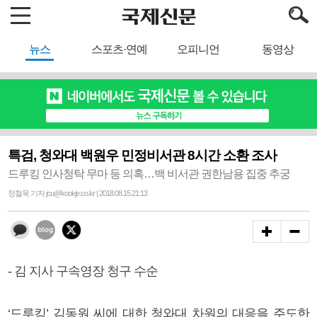
뉴스
스포츠·연예
오피니언
동영상
특검, 청와대 백원우 민정비서관 8시간 소환 조사
드루킹 인사청탁 무마 등 의혹…백 비서관 권한남용 집중 추궁
정철욱 기자 jcu@kookje.co.kr | 2018.08.15 21:13
- 김 지사 구속영장 청구 수순
‘드루킹’ 김동원 씨에 대한 청와대 차원의 대응을 주도한