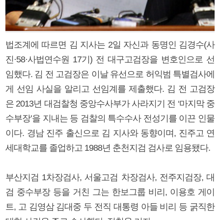
법조계에 따르면 김 지사는 2일 자신과 동명인 김경수(사
진·58·사법연수원 17기) 전 대구고검장을 변호인으로 선
임했다. 김 전 고검장은 이날 유선으로 허익범 특별검사에
게 선임 사실을 알리고 선임계를 제출했다. 김 전 고검장
은 2013년 대검찰청 중앙수사부가 사라지기 전 ‘마지막 중
수부장’을 지내는 등 검찰의 특수수사 전성기를 이끈 인물
이다. 경남 진주 출신으로 김 지사와 동향이며, 진주고 연
세대학교를 졸업하고 1988년 춘천지검 검사로 임용됐다.
부산지검 1차장검사, 서울고검 차장검사, 전주지검장, 대
검 중수부장 등을 거친 그는 한보그룹 비리, 이용호 게이
트, 고 김영삼 김대중 두 전직 대통령 아들 비리 등 굵직한