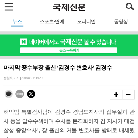
뉴스
스포츠·연예
오피니언
동영상
마지막 중수부장 출신 ‘김경수 변호사’ 김경수
정철욱 기자 | 2018.08.02 19:29
허익범 특별검사팀이 김경수 경남도지사의 집무실과 관
사 등을 압수수색하며 수사를 본격화하자 김 지사가 대검
찰청 중앙수사부장 출신의 거물 변호사를 방패로 내세웠