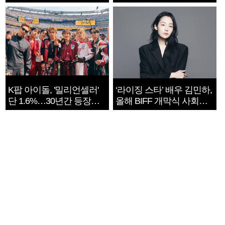
지는 ‘전쟁 속죄’
K팝 아이돌, '밀리언셀러'
‘라이징 스타’ 배우 김민하,
단 1.6%…30년간 등장
올해 BIFF 개막식 사회자
1182개팀 전수조사
확정