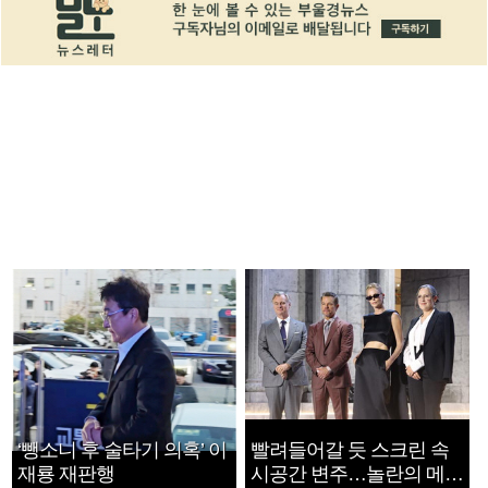
‘뺑소니 후 술타기 의혹’ 이
빨려들어갈 듯 스크린 속
재룡 재판행
시공간 변주…놀란의 메시