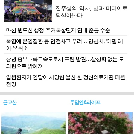
진주성의 역사, 빛과 미디어로
되살아난다
마산 원도심 행정·주거복합단지 연내 준공 수순
폭염에 온열질환 등 안전사고 우려… 양산시, '어필 레
이스' 취소
창녕 중부내륙고속도로서 포탄 발견…살상력 없는 모
의탄으로 밝혀져
입원환자가 연달아 사망한 울산 한 정신의료기관 폐원
전망
근교산
주말엔&라이프