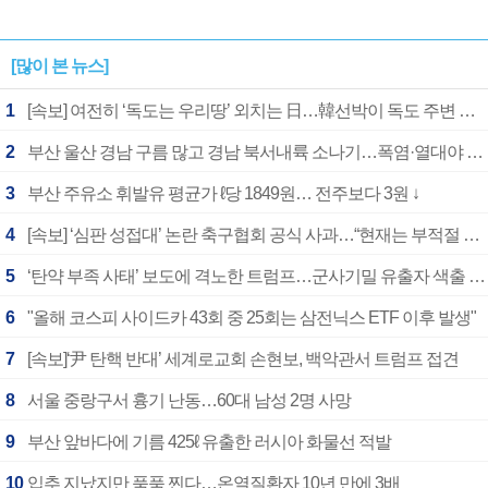
[많이 본 뉴스]
1
[속보] 여전히 ‘독도는 우리땅’ 외치는 日…韓선박이 독도 주변 해양조사 활동하자 반발
2
부산 울산 경남 구름 많고 경남 북서내륙 소나기…폭염·열대야 계속
3
부산 주유소 휘발유 평균가 ℓ당 1849원… 전주보다 3원 ↓
4
[속보] ‘심판 성접대’ 논란 축구협회 공식 사과…“현재는 부적절 행위 없어”
5
‘탄약 부족 사태’ 보도에 격노한 트럼프…군사기밀 유출자 색출 지시
6
"올해 코스피 사이드카 43회 중 25회는 삼전닉스 ETF 이후 발생"
7
[속보]‘尹 탄핵 반대’ 세계로교회 손현보, 백악관서 트럼프 접견
8
서울 중랑구서 흉기 난동…60대 남성 2명 사망
9
부산 앞바다에 기름 425ℓ 유출한 러시아 화물선 적발
10
입추 지났지만 푹푹 찐다…온열질환자 10년 만에 3배