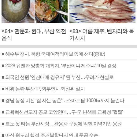
<84> 관문과 환대, 부산 역전
<83> 여름 제주, 벤자리와 독
음식
가시치
■ 해수부 청사, 북항 국제여객터미널 옆에 선다(종합)
■ 2028 유엔 해양총회 개최지, ‘부산이냐 제주냐’ 10일 결정
■ 외국인 선원 ‘인신매매 경유지’ 된 부산…우려가 현실로
■ 비위 논란 부산TP, 외부인사 혁신위 설치
■ 경남 농정 비전 ‘잘 사는 농촌’…스마트팜 1000㏊까지 늘린다
■ 교육혁신선도지 공모 코앞인데…구·군 난색에 교육청 ‘쩔쩔’
■ 르노 못 타는 부산시장…관용차 규정에 막힌 지역기업 응원
■ 마산 원도심 행정·주거복합단지 연내 준공 수순