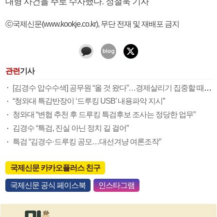
대형 사건을 주로 수사했다. 정철욱 기자
ⓒ국제신문(www.kookje.co.kr), 무단 전재 및 재배포 금지
관련
기사
[김경수 압수수색] 공무원 “올 것 왔다”…경제살리기 집중할 때 도정 타격 우려
“청와대 특감반장이 ‘드루킹 USB’ 내용파악 지시”
청와대 “변협 추천 후 드루킹 특검후보 조사는 정당한 업무”
김경수 “특검, 진실 아닌 정치 길 걸어”
특검 “김경수·드루킹 공모…대선겨냥 여론조작”
국제신문 카카오플러스 친구
국제신문 공식 페이스북
인스타그램