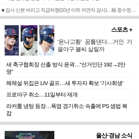
■ 검사 신분 버리고 직급하향(10년 이하 저연차 검사)…檢 중수청행 기피
스포츠 +
‘윤나고황’ 꿈틀댄다…거인 가
을야구 불씨 살릴까
새 축구협회장 선출 방식 윤곽…“선거인단 192→2만
명”
해체설 뒤집은 LIV 골프…새 투자자 확보 ‘기사회생’
프로야구 취소…11일부터 재개
라커룸 냉탕 등장…폭염 경기취소 속출에 PS 셈법 복
잡
울산·경남 소식