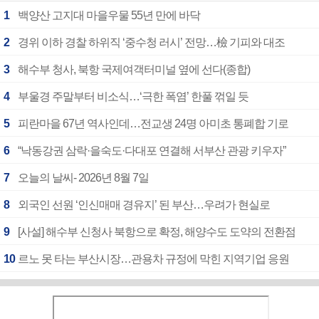
1
백양산 고지대 마을우물 55년 만에 바닥
2
경위 이하 경찰 하위직 ‘중수청 러시’ 전망…檢 기피와 대조
3
해수부 청사, 북항 국제여객터미널 옆에 선다(종합)
4
부울경 주말부터 비소식…‘극한 폭염’ 한풀 꺾일 듯
5
피란마을 67년 역사인데…전교생 24명 아미초 통폐합 기로
6
“낙동강권 삼락·을숙도·다대포 연결해 서부산 관광 키우자”
7
오늘의 날씨- 2026년 8월 7일
8
외국인 선원 ‘인신매매 경유지’ 된 부산…우려가 현실로
9
[사설] 해수부 신청사 북항으로 확정, 해양수도 도약의 전환점
10
르노 못 타는 부산시장…관용차 규정에 막힌 지역기업 응원