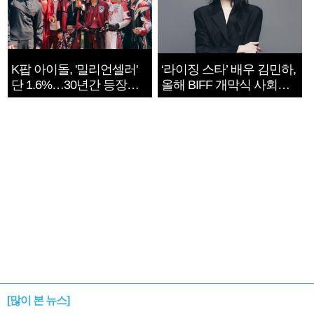
K팝 아이돌, '밀리언셀러'
‘라이징 스타’ 배우 김민하,
단 1.6%…30년간 등장
올해 BIFF 개막식 사회자
1182개팀 전수조사
확정
[많이 본 뉴스]