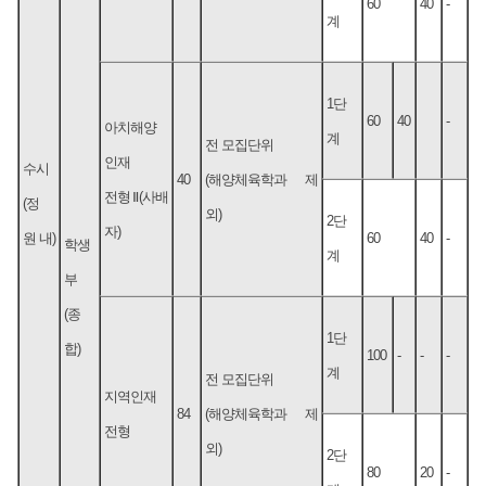
60
40
-
계
1단
60
40
-
아치해양
계
전 모집단위
인재
수시
40
(해양체육학과 제
전형Ⅱ(사배
(정
외)
2단
자)
원 내)
60
40
-
학생
계
부
(종
1단
합)
100
-
-
-
계
전 모집단위
지역인재
84
(해양체육학과 제
전형
외)
2단
80
20
-