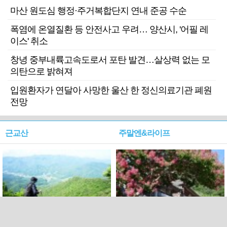
마산 원도심 행정·주거복합단지 연내 준공 수순
폭염에 온열질환 등 안전사고 우려… 양산시, '어필 레
이스' 취소
창녕 중부내륙고속도로서 포탄 발견…살상력 없는 모
의탄으로 밝혀져
입원환자가 연달아 사망한 울산 한 정신의료기관 폐원
전망
근교산
주말엔&라이프