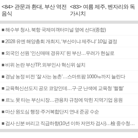
<84> 관문과 환대, 부산 역전
<83> 여름 제주, 벤자리와 독
음식
가시치
■ 해수부 청사, 북항 국제여객터미널 옆에 선다(종합)
■ 2028 유엔 해양총회 개최지, ‘부산이냐 제주냐’ 10일 결정
■ 외국인 선원 ‘인신매매 경유지’ 된 부산…우려가 현실로
■ 비위 논란 부산TP, 외부인사 혁신위 설치
■ 경남 농정 비전 ‘잘 사는 농촌’…스마트팜 1000㏊까지 늘린다
■ 교육혁신선도지 공모 코앞인데…구·군 난색에 교육청 ‘쩔쩔’
■ 르노 못 타는 부산시장…관용차 규정에 막힌 지역기업 응원
■ 마산 원도심 행정·주거복합단지 연내 준공 수순
■ 검사 신분 버리고 직급하향(10년 이하 저연차 검사)…檢 중수청행 기피