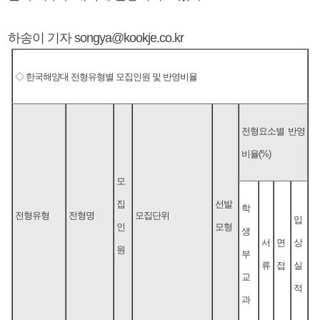
하송이 기자 songya@kookje.co.kr
◇ 한국해양대 전형유형별 모집인원 및 반영비율
전형요소별 반영
비율(%)
모
집
선발
학
전형유형
전형명
모집단위
입
인
모형
생
서
면
상
원
부
류
접
실
교
적
과