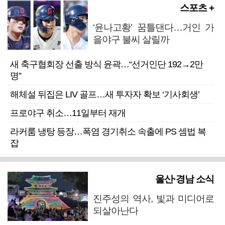
스포츠 +
‘윤나고황’ 꿈틀댄다…거인 가
을야구 불씨 살릴까
새 축구협회장 선출 방식 윤곽…“선거인단 192→2만
명”
해체설 뒤집은 LIV 골프…새 투자자 확보 ‘기사회생’
프로야구 취소…11일부터 재개
라커룸 냉탕 등장…폭염 경기취소 속출에 PS 셈법 복
잡
울산·경남 소식
진주성의 역사, 빛과 미디어로
되살아난다