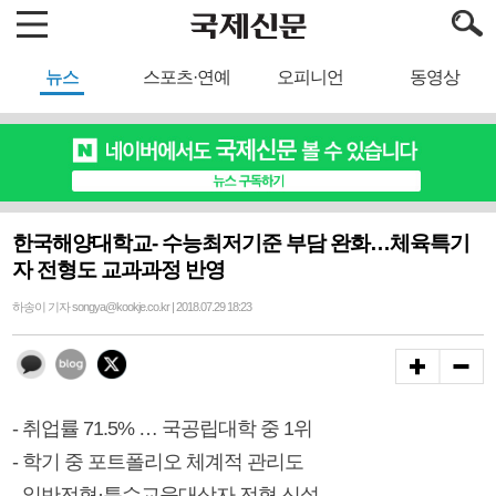
뉴스
스포츠·연예
오피니언
동영상
한국해양대학교- 수능최저기준 부담 완화…체육특기
자 전형도 교과과정 반영
하송이 기자 songya@kookje.co.kr | 2018.07.29 18:23
- 취업률 71.5% … 국공립대학 중 1위
- 학기 중 포트폴리오 체계적 관리도
- 일반전형·특수교육대상자 전형 신설