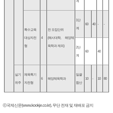
계
1단
60
40
-
-
계
특수교육
전 모집단위
대상자전
4
(해사대학, 해양체
형
육학과 제외)
2단
60
40
계
실기
체육특기
일괄
6
해양체육학과
10
-
10
80
위주
자전형
합산
ⓒ국제신문(www.kookje.co.kr), 무단 전재 및 재배포 금지