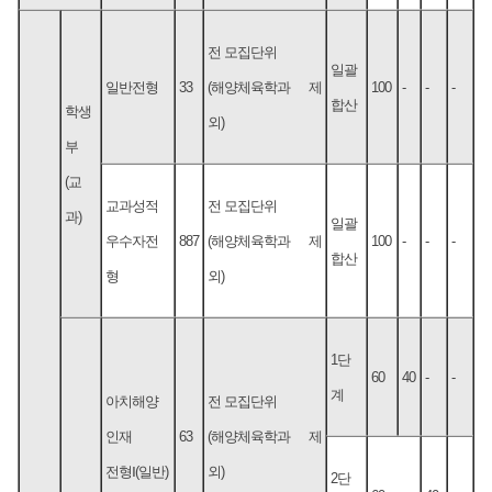
전 모집단위
일괄
일반전형
33
(해양체육학과 제
100
-
-
-
합산
학생
외)
부
(교
교과성적
전 모집단위
과)
일괄
우수자전
887
(해양체육학과 제
100
-
-
-
합산
형
외)
1단
60
40
-
-
계
아치해양
전 모집단위
인재
63
(해양체육학과 제
전형Ⅰ(일반)
외)
2단