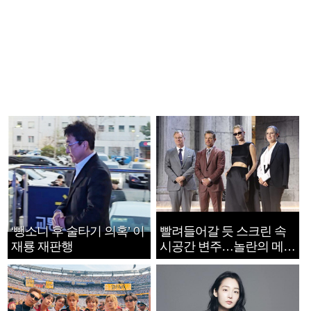
‘뺑소니 후 술타기 의혹’ 이
빨려들어갈 듯 스크린 속
재룡 재판행
시공간 변주…놀란의 메시
지는 ‘전쟁 속죄’