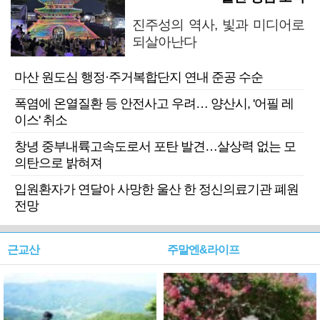
진주성의 역사, 빛과 미디어로
되살아난다
마산 원도심 행정·주거복합단지 연내 준공 수순
폭염에 온열질환 등 안전사고 우려… 양산시, '어필 레
이스' 취소
창녕 중부내륙고속도로서 포탄 발견…살상력 없는 모
의탄으로 밝혀져
입원환자가 연달아 사망한 울산 한 정신의료기관 폐원
전망
근교산
주말엔&라이프