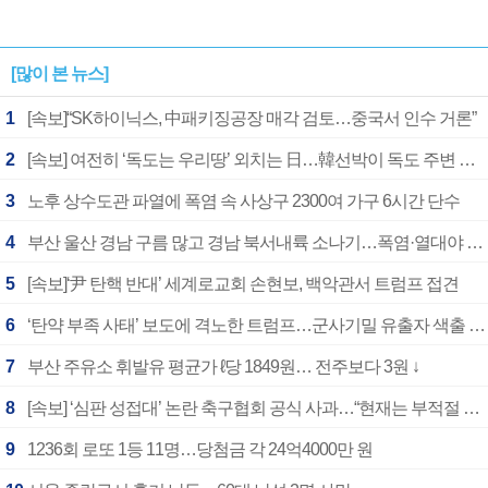
[많이 본 뉴스]
1
[속보]“SK하이닉스, 中패키징공장 매각 검토…중국서 인수 거론”
2
[속보] 여전히 ‘독도는 우리땅’ 외치는 日…韓선박이 독도 주변 해양조사 활동하자 반발
3
노후 상수도관 파열에 폭염 속 사상구 2300여 가구 6시간 단수
4
부산 울산 경남 구름 많고 경남 북서내륙 소나기…폭염·열대야 계속
5
[속보]‘尹 탄핵 반대’ 세계로교회 손현보, 백악관서 트럼프 접견
6
‘탄약 부족 사태’ 보도에 격노한 트럼프…군사기밀 유출자 색출 지시
7
부산 주유소 휘발유 평균가 ℓ당 1849원… 전주보다 3원 ↓
8
[속보] ‘심판 성접대’ 논란 축구협회 공식 사과…“현재는 부적절 행위 없어”
9
1236회 로또 1등 11명…당첨금 각 24억4000만 원