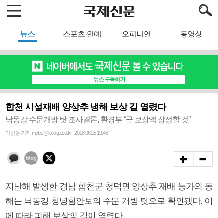
뉴스
스포츠·연예
오피니언
동영상
합천 시설재배 양상추 냉해 보상 길 열렸다
낙동강 수문개방 탓 조사결론, 환경부 “곧 보상액 상정할 것”
이민용 기자 mylee@kookje.co.kr | 2018.06.25 19:46
지난해 발생한 경남 합천군 청덕면 양상추 재배 농가의 동
해는 낙동강 창녕함안보의 수문 개방 탓으로 확인됐다. 이
에 따라 피해 보상의 길이 열렸다.