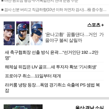
■ 마산 원도심 행정·주거복합단지 연내 준공 수순
■ 검사 신분 버리고 직급하향(10년 이하 저연차 검사)…檢 중수청행 기피
스포츠 +
‘윤나고황’ 꿈틀댄다…거인 가
을야구 불씨 살릴까
새 축구협회장 선출 방식 윤곽…“선거인단 192→2만
명”
해체설 뒤집은 LIV 골프…새 투자자 확보 ‘기사회생’
프로야구 취소…11일부터 재개
라커룸 냉탕 등장…폭염 경기취소 속출에 PS 셈법 복
잡
울산·경남 소식