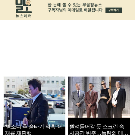
‘뺑소니 후 술타기 의혹’ 이
빨려들어갈 듯 스크린 속
재룡 재판행
시공간 변주…놀란의 메시