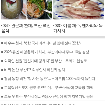
<84> 관문과 환대, 부산 역전
<83> 여름 제주, 벤자리와 독
음식
가시치
■ 해수부 청사, 북항 국제여객터미널 옆에 선다(종합)
■ 2028 유엔 해양총회 개최지, ‘부산이냐 제주냐’ 10일 결정
■ 외국인 선원 ‘인신매매 경유지’ 된 부산…우려가 현실로
■ 비위 논란 부산TP, 외부인사 혁신위 설치
■ 경남 농정 비전 ‘잘 사는 농촌’…스마트팜 1000㏊까지 늘린다
■ 교육혁신선도지 공모 코앞인데…구·군 난색에 교육청 ‘쩔쩔’
■ 르노 못 타는 부산시장…관용차 규정에 막힌 지역기업 응원