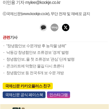
이민용 기자 mylee@kookje.co.kr
ⓒ국제신문(www.kookje.co.kr), 무단 전재 및 재배포 금지
관련
기사
“창녕함안보 수문개방 후 농작물 냉해”
낙동강 창녕함안보 조류경보 '경계' 발령
창녕함안보, 올 첫 조류경보 '관심' 단계 발령
콘크리트에 막혔던 물길 다시 흐른다
창녕함안보 등 전국 6개 보 수문 개방
국제신문 카카오플러스 친구
국제신문 공식 페이스북
인스타그램