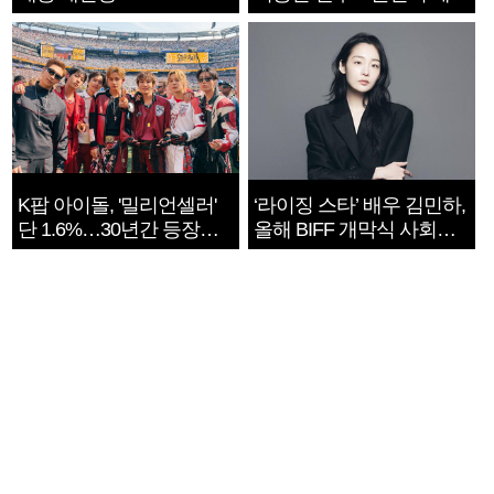
지는 ‘전쟁 속죄’
K팝 아이돌, '밀리언셀러'
‘라이징 스타’ 배우 김민하,
단 1.6%…30년간 등장
올해 BIFF 개막식 사회자
1182개팀 전수조사
확정