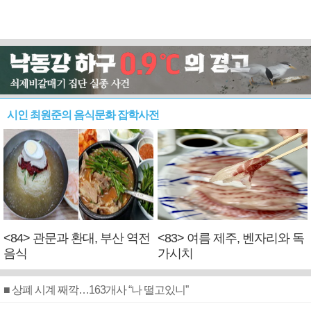
시인 최원준의 음식문화 잡학사전
<84> 관문과 환대, 부산 역전
<83> 여름 제주, 벤자리와 독
음식
가시치
■ 상폐 시계 째깍…163개사 “나 떨고있니”