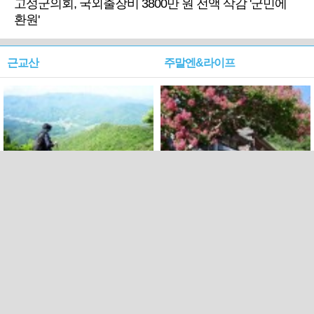
고성군의회, 국외출장비 3800만 원 전액 삭감 '군민에
환원'
근교산
주말엔&라이프
근교산&그너머…상주·문경
폭염보다 더 뜨거워라…100
청화산~시루봉
일을 붉게 불태울 ‘선비정신’
피었네
PC버전
엑스
페이스북
Copyright ⓒ 2015 All rights reserved by 국제신문