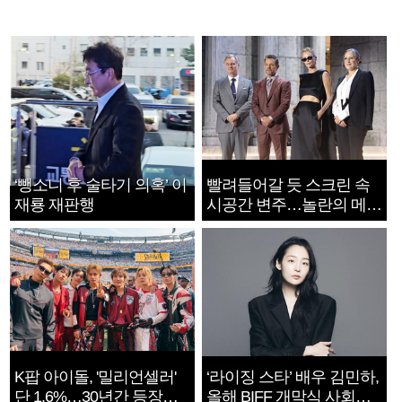
‘뺑소니 후 술타기 의혹’ 이
빨려들어갈 듯 스크린 속
재룡 재판행
시공간 변주…놀란의 메시
지는 ‘전쟁 속죄’
K팝 아이돌, '밀리언셀러'
‘라이징 스타’ 배우 김민하,
단 1.6%…30년간 등장
올해 BIFF 개막식 사회자