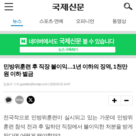
뉴스
스포츠·연예
오피니언
동영상
민방위훈련 후 직장 불이익…1년 이하의 징역, 1천만
원 이하 벌금
임동우 기자 guardian@kookje.co.kr | 2018.05.16 14:47
전국적으로 민방위훈련이 실시되고 있는 가운데 민방위
훈련 참석 전과 후 일하던 직장에서 불이익한 처분을 받게
된다면 어떻게 해야할까?