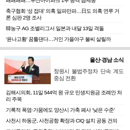
패패패패…부산아이파크 1부 승격 급제동
축구협회 ‘성 접대’ 의혹 일파만파…日도 의혹 연루 거
론 심판 2명 조사
韓농구 AG 조별리그서 일본과 내달 13일 격돌
‘윤나고황’ 꿈틀댄다…거인 가을야구 불씨 살릴까
울산·경남 소식
창원시 불법주정차 단속 계도
중심 전환
김해시의회, 11일 544억 원 규모 민생지원금 조례안 처
리 주목
기록적 폭염·가뭄에도 양산시 가축 폐사 ‘낮은 수준’
사천시 하동군, 사천공항 확장과 CIQ 설치 공동 건의