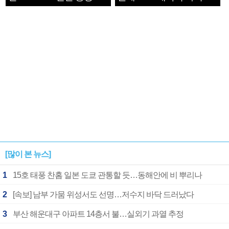
1182개팀 전수조사
확정
[많이 본 뉴스]
1
15호 태풍 찬홈 일본 도쿄 관통할 듯…동해안에 비 뿌리나
2
[속보] 남부 가뭄 위성서도 선명…저수지 바닥 드러났다
3
부산 해운대구 아파트 14층서 불…실외기 과열 추정