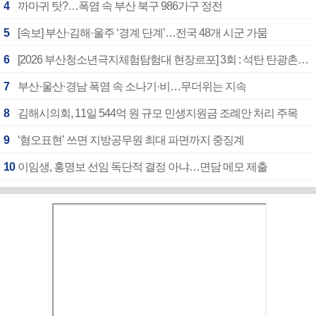
4
까마귀 탓?…폭염 속 부산 북구 986가구 정전
5
[속보] 부산·김해·울주 ‘경계 단계’…전국 48개 시군 가뭄
6
[2026 부산청소년극지체험탐험대 현장르포] 3회 : 석탄 탄광촌에서 북극 연구의 중심지로
7
부산·울산·경남 폭염 속 소나기·비…무더위는 지속
8
김해시의회, 11일 544억 원 규모 민생지원금 조례안 처리 주목
9
‘혐오표현’ 쓰면 지방공무원 최대 파면까지 중징계
10
이임생, 홍명보 선임 독단적 결정 아냐…면담 메모 제출