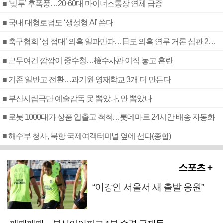
■ ‘빚투’ 후폭풍…20·60대 마이너스통장 연체 급증
■ 국내 대형로펌도 ‘생성형 AI’ 쓴다
■ 축구협회 ‘성 접대’ 의혹 일파만파…日도 의혹 연루 거론 심판 2명 조사
■ 근무여건 깜깜이 중수청…檢수사관 이직 놓고 혼란
■ 기존 일반고 전환…과기원 영재학교 3개 더 만든다
■ 부산시립극단 예술감독 못 뽑았나, 안 뽑았나
■ 로봇 1000대가 상품 입출고 척척…롯데마트 24시간 배송 자동화
■ 해수부 청사, 북항 국제여객터미널 옆에 선다(종합)
스포츠 +
“이강인 서울서 새 출발 응원”