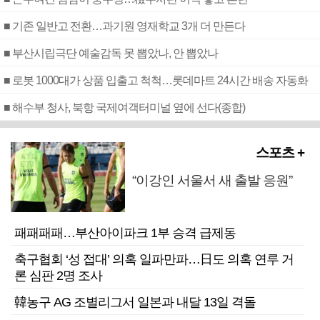
■ 기존 일반고 전환…과기원 영재학교 3개 더 만든다
■ 부산시립극단 예술감독 못 뽑았나, 안 뽑았나
■ 로봇 1000대가 상품 입출고 척척…롯데마트 24시간 배송 자동화
■ 해수부 청사, 북항 국제여객터미널 옆에 선다(종합)
스포츠 +
“이강인 서울서 새 출발 응원”
패패패패…부산아이파크 1부 승격 급제동
축구협회 ‘성 접대’ 의혹 일파만파…日도 의혹 연루 거
론 심판 2명 조사
韓농구 AG 조별리그서 일본과 내달 13일 격돌