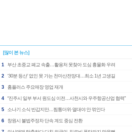
[많이 본 뉴스]
1
부산 초중교 폐교 속출…활용처 못찾아 도심 흉물화 우려
2
‘30분 등산’ 없인 못 가는 천마산전망대…최소 1년 고생길
3
홈플러스 주요매장 영업 재개
4
“진주시 일부 부서 원도심 이전…사천시와 우주항공산업 협력”
5
소나기 소식 반갑지만…찜통더위·열대야 안 꺾인다
6
창원시 불법주정차 단속 계도 중심 전환
7
인신매매 탈출하다 다친 외국인, 치료비 폭탄까지 맞을뻔