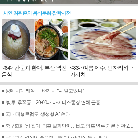
시인 최원준의 음식문화 잡학사전
<84> 관문과 환대, 부산 역전
<83> 여름 제주, 벤자리와 독
음식
가시치
■ 상폐 시계 째깍…163개사 “나 떨고있니”
■ ‘빚투’ 후폭풍…20·60대 마이너스통장 연체 급증
■ 국내 대형로펌도 ‘생성형 AI’ 쓴다
■ 축구협회 ‘성 접대’ 의혹 일파만파…日도 의혹 연루 거론 심판 2명 조사
■ 근무여건 깜깜이 중수청…檢수사관 이직 놓고 혼란