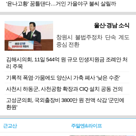
‘윤나고황’ 꿈틀댄다…거인 가을야구 불씨 살릴까
울산·경남 소식
창원시 불법주정차 단속 계도
중심 전환
김해시의회, 11일 544억 원 규모 민생지원금 조례안 처
리 주목
기록적 폭염·가뭄에도 양산시 가축 폐사 ‘낮은 수준’
사천시 하동군, 사천공항 확장과 CIQ 설치 공동 건의
고성군의회, 국외출장비 3800만 원 전액 삭감 '군민에
환원'
근교산
주말엔&라이프