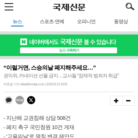
뉴스
스포츠·연예
오피니언
동영상
“이럴거면, 스승의날 폐지해주세요…”
권익위, 카네이션 선물 금지…교사들 “잠재적 범죄자 취급”
박호걸 기자 rafael@kookje.co.kr | 2018.05.13 19:05
- 지난해 교권침해 상담 508건
- 폐지 촉구 국민청원 10건 게재
- ‘교육의날’로 명칭 변경 제안도