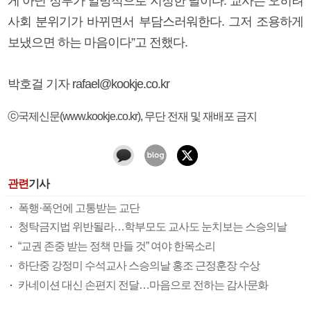
게 아닌 정부가 일방적으로 지정한 날이다. 교사는 오히려
사회 분위기가 바뀌면서 부담스러워한다. 그저 조용하게
보냈으면 하는 마음이다”고 전했다.
박호걸 기자 rafael@kookje.co.kr
ⓒ국제신문(www.kookje.co.kr), 무단 전재 및 재배포 금지
관련
기사
폭행·폭언에 고통받는 교단
청탁금지법 위반될라…학부모도 교사도 눈치보는 스승의날
“교권 존중 받는 정책 만들 것” 여야 한목소리
하단중 강정미 수석교사 스승의날 홍조 근정훈장 수상
카네이션 대신 손편지 전달…마음으로 전하는 감사문화