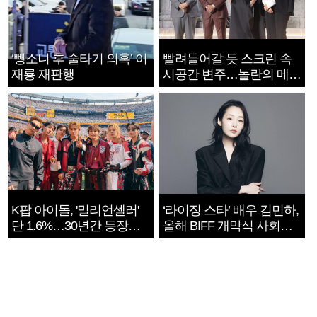
‘뺑소니 후 술타기 의혹’ 이
빨려들어갈 듯 스크린 속
재룡 재판행
시공간 변주…놀란의 메시
지는 ‘전쟁 속죄’
K팝 아이돌, '밀리언셀러'
‘라이징 스타’ 배우 김민하,
단 1.6%…30년간 등장
올해 BIFF 개막식 사회자
1182개팀 전수조사
확정