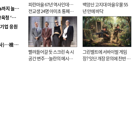
피란마을 67년 역사인데…
백양산 고지대 마을우물 55
■ 경남 농정 비전 ‘잘 사는 농촌’…스마트팜 1000㏊까지 늘린다
전교생 24명 아미초 통폐합
년 만에 바닥
■ 교육혁신선도지 공모 코앞인데…구·군 난색에 교육청 ‘쩔쩔’
기로
역기업 응원
■ 검사 신분 버리고 직급하향(10년 이하 저연차 검사)…檢 중수청행 기피
빨려들어갈 듯 스크린 속 시
그린벨트에 서바이벌 게임
공간 변주…놀란의 메시지
장? 잇단 개장 문의에 찬반 논
는 ‘전쟁 속죄’
쟁