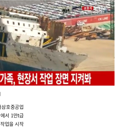
계
대삼호중공업
에서 1만t급
 작업을 시작