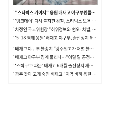
"스타벅스 가야지" 응원 배재고 야구부원들, 학교서 징계 처분
‘탱크데이’ 다시 불지핀 경찰, 스타벅스 모욕 혐의 압수수색
차정인 국교위원장 “허위정보와 혐오·차별, 학교 교실까지 유입"
‘5·18 폄훼 응원’ 배재고 야구부, 출전정지 6개월→1개월 감경
배재고 야구부 불송치 “광주일고가 처벌 불원 의사 표해”
배재고 야구부 징계 풀리나…“이달 말 공정위서 재심의”
‘스벅 구호 파문’ 배재고 6개월 출전정지 재심 신청키로
광주 찾아 고개 숙인 배재고 “지역 비하 응원 잘못”(종합)