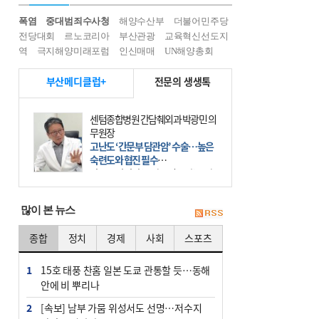
폭염
중대범죄수사청
해양수산부
더불어민주당
전당대회
르노코리아
부산관광
교육혁신선도지
역
극지해양미래포럼
인신매매
UN해양총회
부산메디클럽+
전문의 생생톡
센텀종합병원 간담췌외과 박광민 의
무원장
고난도 ‘간문부 담관암’ 수술…높은
숙련도와 협진 필수
간문부 담관암(클라츠킨 종양)은 좌
우 간에서 나오는, 담관(담즙 배출 경
로)이 합쳐지는 부위인 ‘간문부(肝門
많이 본 뉴스
部)’에 생기는 악성 종양이다. 간동맥
문맥 림프절 담
종합
정치
경제
사회
스포츠
1
15호 태풍 찬홈 일본 도쿄 관통할 듯…동해
안에 비 뿌리나
2
[속보] 남부 가뭄 위성서도 선명…저수지