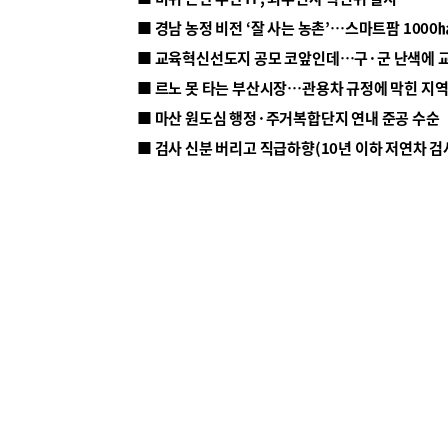
■ 르노 못 타는 부산시장…관용차 규정에 막힌 지
■ 마산 원도심 행정·주거복합단지 연내 준공 수순