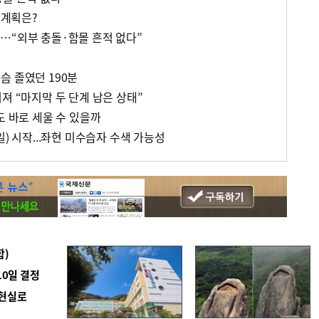
 계획은?
…“외부 충돌·함몰 흔적 없다”
슴 졸였던 190분
져 “마지막 두 단계 남은 상태”
도 바로 세울 수 있을까
일) 시작...좌현 미수습자 수색 가능성
합)
10일 결정
 현실로