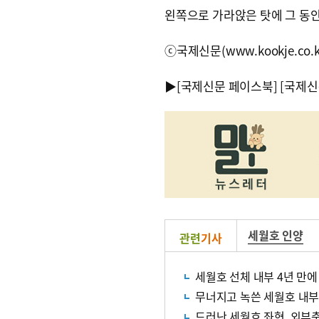
왼쪽으로 가라앉은 탓에 그 동안
ⓒ국제신문(www.kookje.co.
▶
[국제신문 페이스북]
[국제신
세월호 인양
관련
기사
세월호 선체 내부 4년 만에
무너지고 녹쓴 세월호 내부
드러난 세월호 좌현, 외부