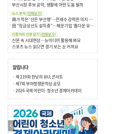
부산시장 후보 공약, 생활에 어떤 도움 될까
뉴스 분석
[전체보기]
與가 막은 ‘산은 부산행’…전재수 강력한 의지 표명 없인 공염불
田 “장금상선도 설득중”…해운기업 ‘톱다운 유치전’ 가속
신통이의 신문 읽기
[전체보기]
신문 속 시대현상…뉴미디어 활용해 봐요
스포츠 뉴스 읽으면 경기 보는 눈 커져요
어떻게 생각하십니까
[전체보기]
구·군 승진 축하화분 관행 없애자니 소상공인 울상
알립니다
3년째 병상에 있는 구의원…의정활동 못해도 월급 그대로
팩트체크
· 제 219회 한낮의 유U; 콘서트
[전체보기]
금정산 반려견 데리고 갈 수 있나…알아보니 ‘국립공원은 출입 불가’
· 제7회 부마항쟁문학상 공모
서울 도림천도 공업용수 활용한다는 사례, 정수 없이 한강물 공급…수질만 공업용수
· 2026 국제 어린이·청소년 경제아카데미
포토에세이
[전체보기]
연꽃 위 개개비
의령 한우산 털중나리
한 손 뉴스
[전체보기]
시민이 개발한 폭염 대응 앱 ‘그늘로’ 길안내 지도 등 인기
골목 맛집 발굴 고메 셀렉션…부산시, 페스티벌 시월 연계