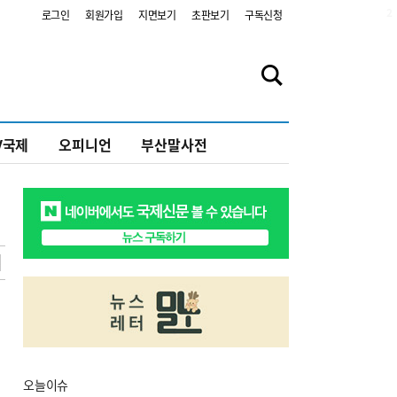
2
로그인
회원가입
지면보기
초판보기
구독신청
V국제
오피니언
부산말사전
오늘
이슈