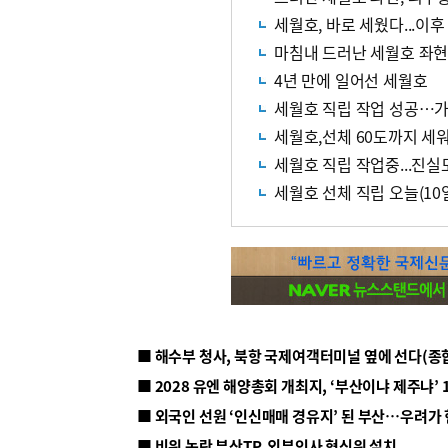
세월호, 바로 세웠다...이후
마침내 드러난 세월호 좌현
4년 만에 일어선 세월호
세월호 직립 작업 성공…가
세월호,선체 60도까지 세워
세월호 직립 작업중...진실
세월호 선체 직립 오늘(10
■ 해수부 청사, 북항 국제여객터미널 옆에 선다(종
■ 2028 유엔 해양총회 개최지, ‘부산이냐 제주냐’ 
■ 외국인 선원 ‘인신매매 경유지’ 된 부산…우려가
■ 비위 논란 부산TP, 외부인사 혁신위 설치