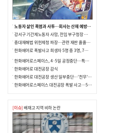
↓…백화점은 14.8%↑
노동자 살인 폭염과 사투…회사는 산재 예방·전기료 절감 전력
강서구 기간제노동자 사망, 전임 부구청장 檢 송치
중대재해법 위헌제청 파장…관련 재판 줄줄이 브레이크
한화에어로 폭발사고 희생자 5명 중 3명, 7일 영면
한화에어로스페이스, 4·5일 공정중단…특별 안전점검
한화에어로 대전공장 감식
한화에어로 대전공장 생산 일부중단…‘천무’ 수출 비상
한화에어로스페이스 대전공장 폭발 사고…5명 사망·2명 부상(종합)
[이슈]
배재고 지역 비하 논란