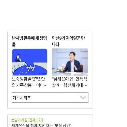
난치병 환우에 새 생명
민선9기 지역일꾼 만
을
나다
노숙 방황 끝 ‘27년 만
“남해 10개 읍·면 특색
의 가족 상봉’…어머니
살려…섬 전체 거대 정
와 행복 꿈꿔
원으로 조성”
눈높이 사설
[전체보기]
세계유산을 함께 지키자는 ‘부산 선언’