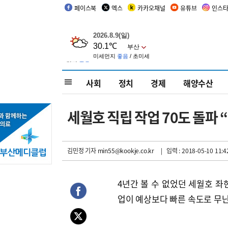
페이스북
엑스
카카오채널
유튜브
인스
사회
정치
경제
해양수산
세월호 직립 작업 70도 돌파 
김민정 기자
min55@kookje.co.kr
| 입력 : 2018-05-10 11:4
4년간 볼 수 없었던 세월호 좌
업이 예상보다 빠른 속도로 무난