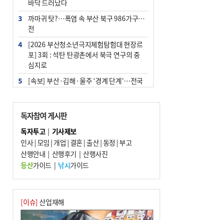
바닥 드러났다
3
까마귀 탓?…폭염 속 부산 북구 986가구 정
전
4
[2026 부산청소년극지체험탐험대 현장르
포] 3회 : 석탄 탄광촌에서 북극 연구의 중
심지로
5
[속보] 부산·김해·울주 ‘경계 단계’…전국
48개 시군 가뭄
6
‘혐오표현’ 쓰면 지방공무원 최대 파면까지
독자참여 게시판
중징계
독자투고
|
기사제보
7
부산·울산·경남 폭염 속 소나기·비…무더
인사
|
모임
|
개업
|
결혼
|
출산
|
동정
|
부고
위는 지속
산행안내
|
산행후기
|
산행사진
8
이임생, 홍명보 선임 독단적 결정 아냐…면
등산
가이드
|
낚시
가이드
담 메모 제출
9
경찰가족 관련 사건 45건…그동안 파악조
차 안해
[이슈]
산업재해
10
홈플 사태에 2분기 대형마트 판매 9.4%