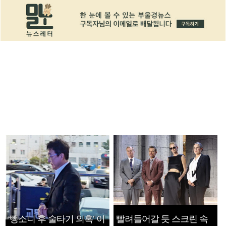
‘뺑소니 후 술타기 의혹’ 이
빨려들어갈 듯 스크린 속