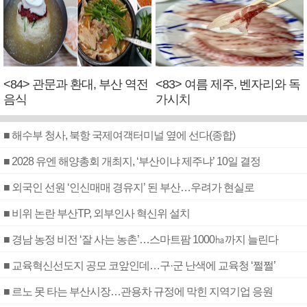
<84> 관문과 환대, 부산 역전
<83> 여름 제주, 벤자리와 독
음식
가시치
■ 해수부 청사, 북항 국제여객터미널 옆에 선다(종합)
■ 2028 유엔 해양총회 개최지, ‘부산이냐 제주냐’ 10일 결정
■ 외국인 선원 ‘인신매매 경유지’ 된 부산…우려가 현실로
■ 비위 논란 부산TP, 외부인사 혁신위 설치
■ 경남 농정 비전 ‘잘 사는 농촌’…스마트팜 1000㏊까지 늘린다
■ 교육혁신선도지 공모 코앞인데…구·군 난색에 교육청 ‘쩔쩔’
■ 르노 못 타는 부산시장…관용차 규정에 막힌 지역기업 응원