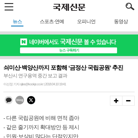
뉴스
스포츠·연예
오피니언
동영상
쇠미산·백양산까지 포함해 ‘금정산 국립공원’ 추진
부산시 연구용역 중간 보고 결과
이선정 기자 sjlee@kookje.co.kr | 2018.04.10 19:41
- 다른 국립공원에 비해 면적 좁아
- 같은 줄기까지 확대방안 등 제시
- 민원·보상비 많다는 단점있지만