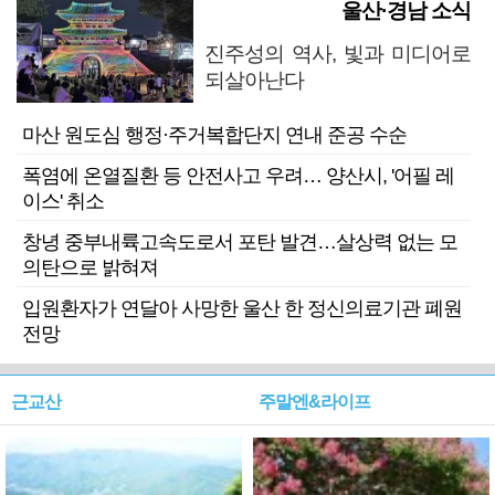
울산·경남 소식
진주성의 역사, 빛과 미디어로
되살아난다
마산 원도심 행정·주거복합단지 연내 준공 수순
폭염에 온열질환 등 안전사고 우려… 양산시, '어필 레
이스' 취소
창녕 중부내륙고속도로서 포탄 발견…살상력 없는 모
의탄으로 밝혀져
입원환자가 연달아 사망한 울산 한 정신의료기관 폐원
전망
근교산
주말엔&라이프