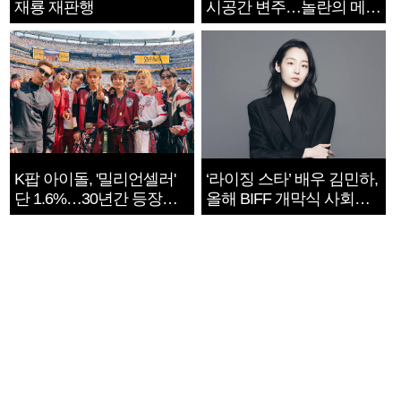
재룡 재판행
시공간 변주…놀란의 메시
지는 ‘전쟁 속죄’
K팝 아이돌, '밀리언셀러'
‘라이징 스타’ 배우 김민하,
단 1.6%…30년간 등장
올해 BIFF 개막식 사회자
1182개팀 전수조사
확정