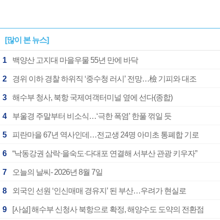
[많이 본 뉴스]
1
백양산 고지대 마을우물 55년 만에 바닥
2
경위 이하 경찰 하위직 ‘중수청 러시’ 전망…檢 기피와 대조
3
해수부 청사, 북항 국제여객터미널 옆에 선다(종합)
4
부울경 주말부터 비소식…‘극한 폭염’ 한풀 꺾일 듯
5
피란마을 67년 역사인데…전교생 24명 아미초 통폐합 기로
6
“낙동강권 삼락·을숙도·다대포 연결해 서부산 관광 키우자”
7
오늘의 날씨- 2026년 8월 7일
8
외국인 선원 ‘인신매매 경유지’ 된 부산…우려가 현실로
9
[사설] 해수부 신청사 북항으로 확정, 해양수도 도약의 전환점