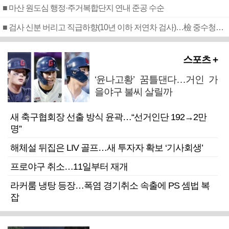
■ 마산 원도심 행정·주거복합단지 연내 준공 수순
■ 검사 신분 버리고 직급하향(10년 이하 저연차 검사)…檢 중수청행 기피
스포츠 +
‘윤나고황’ 꿈틀댄다…거인 가
을야구 불씨 살릴까
새 축구협회장 선출 방식 윤곽…“선거인단 192→2만
명”
해체설 뒤집은 LIV 골프…새 투자자 확보 ‘기사회생’
프로야구 취소…11일부터 재개
라커룸 냉탕 등장…폭염 경기취소 속출에 PS 셈법 복
잡