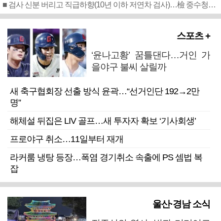
■ 검사 신분 버리고 직급하향(10년 이하 저연차 검사)…檢 중수청행 기피
스포츠 +
‘윤나고황’ 꿈틀댄다…거인 가
을야구 불씨 살릴까
새 축구협회장 선출 방식 윤곽…“선거인단 192→2만
명”
해체설 뒤집은 LIV 골프…새 투자자 확보 ‘기사회생’
프로야구 취소…11일부터 재개
라커룸 냉탕 등장…폭염 경기취소 속출에 PS 셈법 복
잡
울산·경남 소식