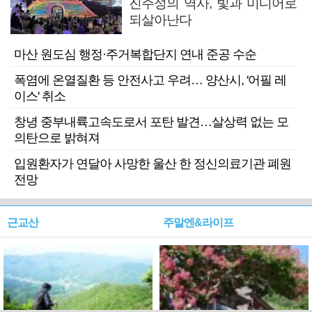
진주성의 역사, 빛과 미디어로
되살아난다
마산 원도심 행정·주거복합단지 연내 준공 수순
폭염에 온열질환 등 안전사고 우려… 양산시, '어필 레
이스' 취소
창녕 중부내륙고속도로서 포탄 발견…살상력 없는 모
의탄으로 밝혀져
입원환자가 연달아 사망한 울산 한 정신의료기관 폐원
전망
근교산
주말엔&라이프