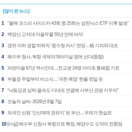
[많이 본 뉴스]
1
"올해 코스피 사이드카 43회 중 25회는 삼전닉스 ETF 이후 발생"
2
백양산 고지대 마을우물 55년 만에 바닥
3
경위 이하 경찰 하위직 ‘중수청 러시’ 전망…檢 기피와 대조
4
해수부 청사, 북항 국제여객터미널 옆에 선다(종합)
5
피란마을 67년 역사인데…전교생 24명 아미초 통폐합 기로
6
부울경 주말부터 비소식…‘극한 폭염’ 한풀 꺾일 듯
7
“낙동강권 삼락·을숙도·다대포 연결해 서부산 관광 키우자”
8
오늘의 날씨- 2026년 8월 7일
9
외국인 선원 ‘인신매매 경유지’ 된 부산…우려가 현실로
10
[사설] 해수부 신청사 북항으로 확정, 해양수도 도약의 전환점