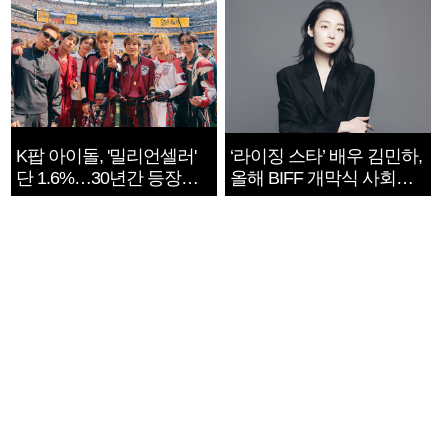
K팝 아이돌, '밀리언셀러'
‘라이징 스타’ 배우 김민하,
단 1.6%…30년간 등장
올해 BIFF 개막식 사회자
1182개팀 전수조사
확정