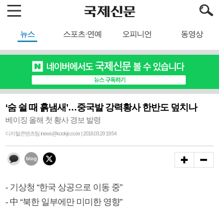
뉴스
스포츠·연예
오피니언
동영상
‘숨 쉴 때 흙냄새’…중국발 강력황사 한반도 덮치나
베이징 올해 첫 황사 경보 발령
디지털콘텐츠팀 inews@kookje.co.kr | 2018.03.29 19:54
- 기상청 “한국 상공으로 이동 중”
- 中 “북한 일부에만 미미한 영향”