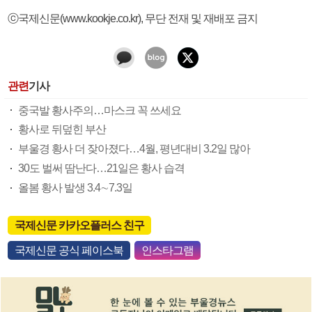
ⓒ국제신문(www.kookje.co.kr), 무단 전재 및 재배포 금지
관련
기사
중국발 황사주의…마스크 꼭 쓰세요
황사로 뒤덮힌 부산
부울경 황사 더 잦아졌다…4월, 평년대비 3.2일 많아
30도 벌써 땀난다…21일은 황사 습격
올봄 황사 발생 3.4∼7.3일
국제신문 카카오플러스 친구
국제신문 공식 페이스북
인스타그램