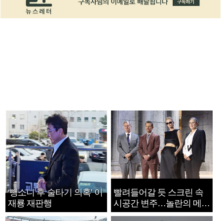
‘뺑소니 후 술타기 의혹’ 이
빨려들어갈 듯 스크린 속
재룡 재판행
시공간 변주…놀란의 메시
지는 ‘전쟁 속죄’