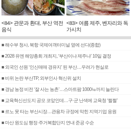
<84> 관문과 환대, 부산 역전
<83> 여름 제주, 벤자리와 독
음식
가시치
■ 해수부 청사, 북항 국제여객터미널 옆에 선다(종합)
■ 2028 유엔 해양총회 개최지, ‘부산이냐 제주냐’ 10일 결정
■ 외국인 선원 ‘인신매매 경유지’ 된 부산…우려가 현실로
■ 비위 논란 부산TP, 외부인사 혁신위 설치
■ 경남 농정 비전 ‘잘 사는 농촌’…스마트팜 1000㏊까지 늘린다
■ 교육혁신선도지 공모 코앞인데…구·군 난색에 교육청 ‘쩔쩔’
■ 르노 못 타는 부산시장…관용차 규정에 막힌 지역기업 응원
■ 마산 원도심 행정·주거복합단지 연내 준공 수순