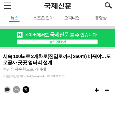
뉴스
스포츠·연예
오피니언
동영상
시속 100㎞로 2개차로(진입로까지 260ｍ) 바꿔야…도
로공사 곳곳 엉터리 설계
부산외곽순환도로 왜이래
박호걸 최민정 기자 rafael@kookje.co.kr | 2018.01.24 20:08