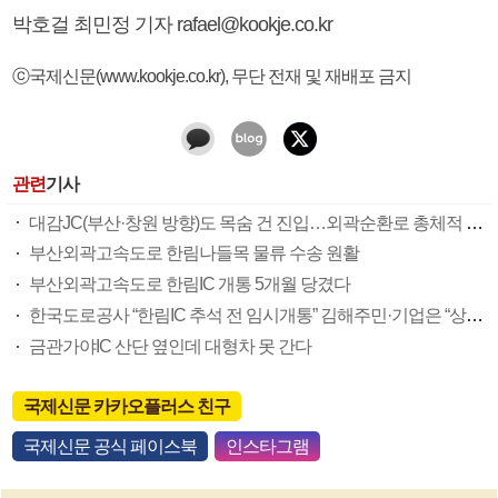
박호걸 최민정 기자 rafael@kookje.co.kr
ⓒ국제신문(www.kookje.co.kr), 무단 전재 및 재배포 금지
관련
기사
대감JC(부산·창원 방향)도 목숨 건 진입…외곽순환로 총체적 부실
부산외곽고속도로 한림나들목 물류 수송 원활
부산외곽고속도로 한림IC 개통 5개월 당겼다
한국도로공사 “한림IC 추석 전 임시개통” 김해주민·기업은 “상반기” 요구
금관가야IC 산단 옆인데 대형차 못 간다
국제신문 카카오플러스 친구
국제신문 공식 페이스북
인스타그램