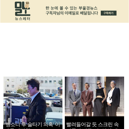
‘뺑소니 후 술타기 의혹’ 이
빨려들어갈 듯 스크린 속