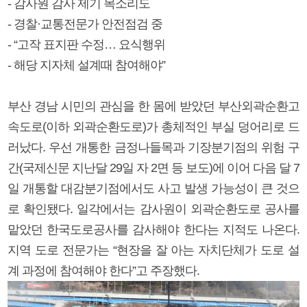
- 감사원 감사 제기 목소리도
- 경찰·교통전문가 안전점검 중
- “고작 표지판 수정… 요식행위
- 해당 지자체 설계때 참여해야”
부산 경남 시민의 관심을 한 몸에 받았던 부산외곽순환고
속도로(이하 외곽순환도로)가 총체적인 부실 덩어리로 드
러났다. 우선 개통한 금정나들목과 기장분기점의 위험 구
간(국제신문 지난달 29일 자 2면 등 보도)에 이어 다음 달 7
일 개통할 대감분기점에서도 사고 발생 가능성이 큰 것으
로 확인됐다. 일각에서는 감사원이 외곽순환도로 공사를
맡았던 한국도로공사를 감사해야 한다는 지적도 나온다.
지역 도로 전문가는 “현장을 잘 아는 자치단체가 도로 설
계 과정에 참여해야 한다”고 주장했다.