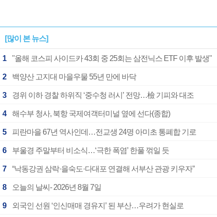
[많이 본 뉴스]
1
"올해 코스피 사이드카 43회 중 25회는 삼전닉스 ETF 이후 발생"
2
백양산 고지대 마을우물 55년 만에 바닥
3
경위 이하 경찰 하위직 ‘중수청 러시’ 전망…檢 기피와 대조
4
해수부 청사, 북항 국제여객터미널 옆에 선다(종합)
5
피란마을 67년 역사인데…전교생 24명 아미초 통폐합 기로
6
부울경 주말부터 비소식…‘극한 폭염’ 한풀 꺾일 듯
7
“낙동강권 삼락·을숙도·다대포 연결해 서부산 관광 키우자”
8
오늘의 날씨- 2026년 8월 7일
9
외국인 선원 ‘인신매매 경유지’ 된 부산…우려가 현실로