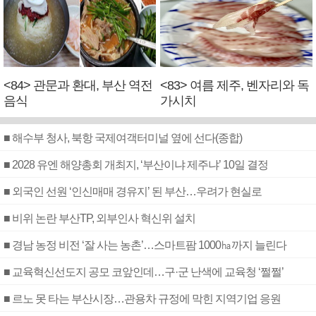
<84> 관문과 환대, 부산 역전
<83> 여름 제주, 벤자리와 독
음식
가시치
■ 해수부 청사, 북항 국제여객터미널 옆에 선다(종합)
■ 2028 유엔 해양총회 개최지, ‘부산이냐 제주냐’ 10일 결정
■ 외국인 선원 ‘인신매매 경유지’ 된 부산…우려가 현실로
■ 비위 논란 부산TP, 외부인사 혁신위 설치
■ 경남 농정 비전 ‘잘 사는 농촌’…스마트팜 1000㏊까지 늘린다
■ 교육혁신선도지 공모 코앞인데…구·군 난색에 교육청 ‘쩔쩔’
■ 르노 못 타는 부산시장…관용차 규정에 막힌 지역기업 응원