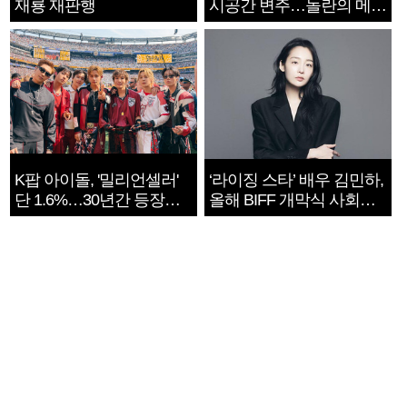
재룡 재판행
시공간 변주…놀란의 메시
지는 ‘전쟁 속죄’
K팝 아이돌, '밀리언셀러'
‘라이징 스타’ 배우 김민하,
단 1.6%…30년간 등장
올해 BIFF 개막식 사회자
1182개팀 전수조사
확정