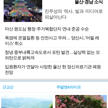
울산·경남 소식
진주성의 역사, 빛과 미디어로
되살아난다
마산 원도심 행정·주거복합단지 연내 준공 수순
폭염에 온열질환 등 안전사고 우려… 양산시, '어필 레
이스' 취소
창녕 중부내륙고속도로서 포탄 발견…살상력 없는 모
의탄으로 밝혀져
입원환자가 연달아 사망한 울산 한 정신의료기관 폐원
전망
근교산
주말엔&라이프