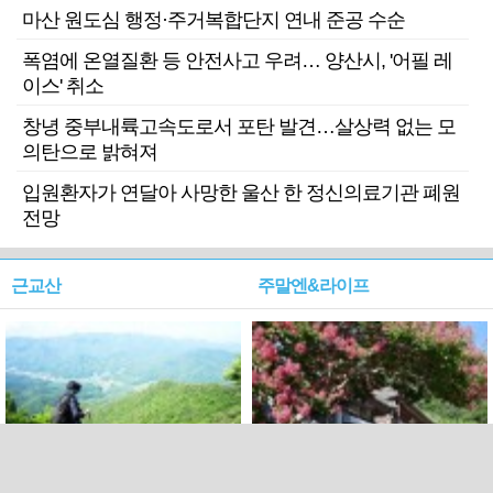
마산 원도심 행정·주거복합단지 연내 준공 수순
폭염에 온열질환 등 안전사고 우려… 양산시, '어필 레
이스' 취소
창녕 중부내륙고속도로서 포탄 발견…살상력 없는 모
의탄으로 밝혀져
입원환자가 연달아 사망한 울산 한 정신의료기관 폐원
전망
근교산
주말엔&라이프