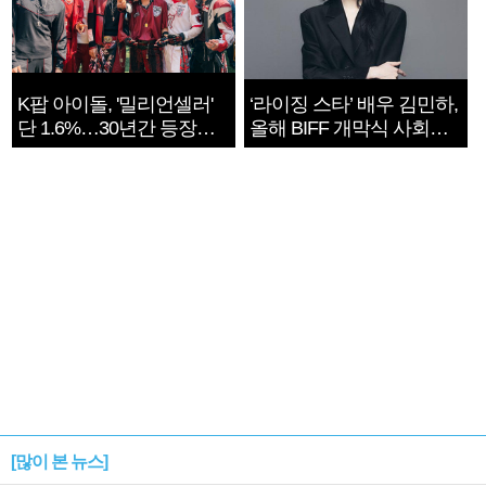
K팝 아이돌, '밀리언셀러'
‘라이징 스타’ 배우 김민하,
단 1.6%…30년간 등장
올해 BIFF 개막식 사회자
1182개팀 전수조사
확정
[많이 본 뉴스]