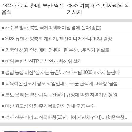
<84> 관문과 환대, 부산 역전
<83> 여름 제주, 벤자리와 독
음식
가시치
■ 해수부 청사, 북항 국제여객터미널 옆에 선다(종합)
■ 2028 유엔 해양총회 개최지, ‘부산이냐 제주냐’ 10일 결정
■ 외국인 선원 ‘인신매매 경유지’ 된 부산…우려가 현실로
■ 비위 논란 부산TP, 외부인사 혁신위 설치
■ 경남 농정 비전 ‘잘 사는 농촌’…스마트팜 1000㏊까지 늘린다
■ 교육혁신선도지 공모 코앞인데…구·군 난색에 교육청 ‘쩔쩔’
■ 르노 못 타는 부산시장…관용차 규정에 막힌 지역기업 응원
■ 마산 원도심 행정·주거복합단지 연내 준공 수순
■ 검사 신분 버리고 직급하향(10년 이하 저연차 검사)…檢 중수청행 기피