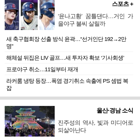
스포츠 +
‘윤나고황’ 꿈틀댄다…거인 가
을야구 불씨 살릴까
새 축구협회장 선출 방식 윤곽…“선거인단 192→2만
명”
해체설 뒤집은 LIV 골프…새 투자자 확보 ‘기사회생’
프로야구 취소…11일부터 재개
라커룸 냉탕 등장…폭염 경기취소 속출에 PS 셈법 복
잡
울산·경남 소식
진주성의 역사, 빛과 미디어로
되살아난다