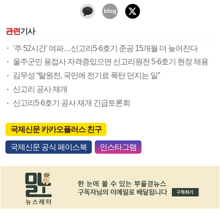
관련
기사
‘주 52시간’ 여파…신고리5·6호기 준공 15개월 더 늦어진다
울주군민 용접사 자격증있으면 신고리원전 5·6호기 현장 채용
김무성 “탈원전, 국민에 전기료 폭탄 던지는 일”
신고리 공사 재개
신고리5·6호기 공사 재개 긴급토론회
국제신문 카카오플러스 친구
국제신문 공식 페이스북
인스타그램