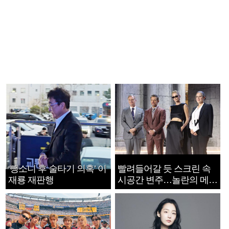
‘뺑소니 후 술타기 의혹’ 이
빨려들어갈 듯 스크린 속
재룡 재판행
시공간 변주…놀란의 메시
지는 ‘전쟁 속죄’