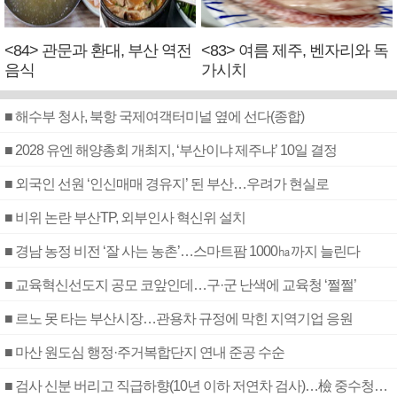
<84> 관문과 환대, 부산 역전
<83> 여름 제주, 벤자리와 독
음식
가시치
■ 해수부 청사, 북항 국제여객터미널 옆에 선다(종합)
■ 2028 유엔 해양총회 개최지, ‘부산이냐 제주냐’ 10일 결정
■ 외국인 선원 ‘인신매매 경유지’ 된 부산…우려가 현실로
■ 비위 논란 부산TP, 외부인사 혁신위 설치
■ 경남 농정 비전 ‘잘 사는 농촌’…스마트팜 1000㏊까지 늘린다
■ 교육혁신선도지 공모 코앞인데…구·군 난색에 교육청 ‘쩔쩔’
■ 르노 못 타는 부산시장…관용차 규정에 막힌 지역기업 응원
■ 마산 원도심 행정·주거복합단지 연내 준공 수순
■ 검사 신분 버리고 직급하향(10년 이하 저연차 검사)…檢 중수청행 기피