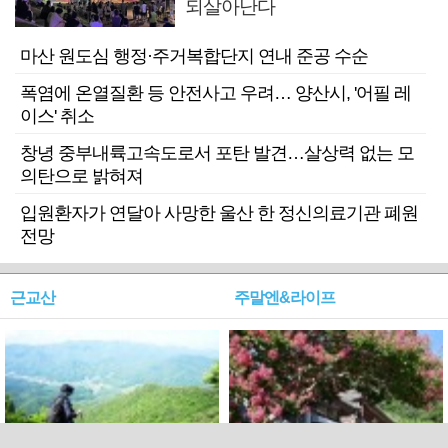
되살아난다
마산 원도심 행정·주거복합단지 연내 준공 수순
폭염에 온열질환 등 안전사고 우려… 양산시, '어필 레
이스' 취소
창녕 중부내륙고속도로서 포탄 발견…살상력 없는 모
의탄으로 밝혀져
입원환자가 연달아 사망한 울산 한 정신의료기관 폐원
전망
근교산
주말엔&라이프