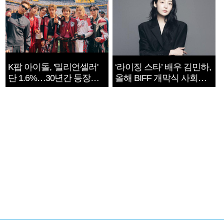
K팝 아이돌, '밀리언셀러'
‘라이징 스타’ 배우 김민하,
단 1.6%…30년간 등장
올해 BIFF 개막식 사회자
1182개팀 전수조사
확정