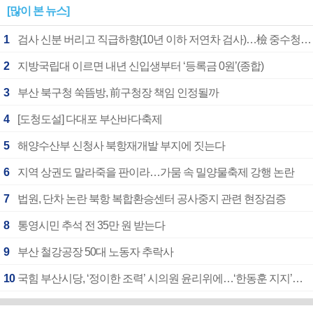
[많이 본 뉴스]
1
검사 신분 버리고 직급하향(10년 이하 저연차 검사)…檢 중수청행 기피
2
지방국립대 이르면 내년 신입생부터 ‘등록금 0원’(종합)
3
부산 북구청 쑥뜸방, 前구청장 책임 인정될까
4
[도청도설] 다대포 부산바다축제
5
해양수산부 신청사 북항재개발 부지에 짓는다
6
지역 상권도 말라죽을 판이라…가뭄 속 밀양물축제 강행 논란
7
법원, 단차 논란 북항 복합환승센터 공사중지 관련 현장검증
8
통영시민 추석 전 35만 원 받는다
9
부산 철강공장 50대 노동자 추락사
10
국힘 부산시당, ‘정이한 조력’ 시의원 윤리위에…‘한동훈 지지’도 신고접수