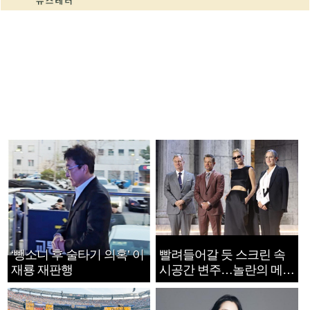
‘뺑소니 후 술타기 의혹’ 이
빨려들어갈 듯 스크린 속
재룡 재판행
시공간 변주…놀란의 메시
지는 ‘전쟁 속죄’