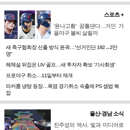
스포츠 +
‘윤나고황’ 꿈틀댄다…거인 가
을야구 불씨 살릴까
새 축구협회장 선출 방식 윤곽…“선거인단 192→2만
명”
해체설 뒤집은 LIV 골프…새 투자자 확보 ‘기사회생’
프로야구 취소…11일부터 재개
라커룸 냉탕 등장…폭염 경기취소 속출에 PS 셈법 복
잡
울산·경남 소식
진주성의 역사, 빛과 미디어로