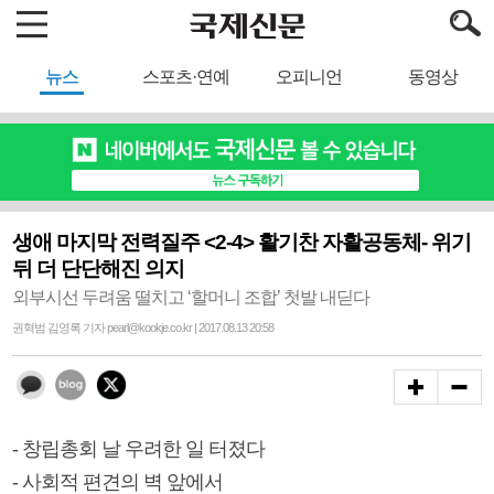
뉴스
스포츠·연예
오피니언
동영상
생애 마지막 전력질주 <2-4> 활기찬 자활공동체- 위기
뒤 더 단단해진 의지
외부시선 두려움 떨치고 ‘할머니 조합’ 첫발 내딛다
권혁범 김영록 기자 pearl@kookje.co.kr | 2017.08.13 20:58
- 창립총회 날 우려한 일 터졌다
- 사회적 편견의 벽 앞에서