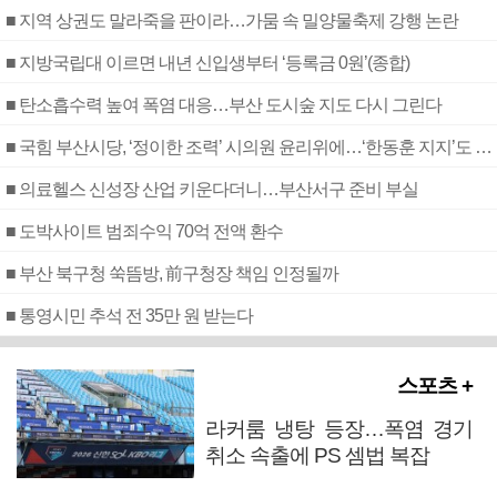
■ 지역 상권도 말라죽을 판이라…가뭄 속 밀양물축제 강행 논란
■ 지방국립대 이르면 내년 신입생부터 ‘등록금 0원’(종합)
■ 탄소흡수력 높여 폭염 대응…부산 도시숲 지도 다시 그린다
■ 국힘 부산시당, ‘정이한 조력’ 시의원 윤리위에…‘한동훈 지지’도 신고접수
■ 의료헬스 신성장 산업 키운다더니…부산서구 준비 부실
■ 도박사이트 범죄수익 70억 전액 환수
■ 부산 북구청 쑥뜸방, 前구청장 책임 인정될까
■ 통영시민 추석 전 35만 원 받는다
스포츠 +
라커룸 냉탕 등장…폭염 경기
취소 속출에 PS 셈법 복잡