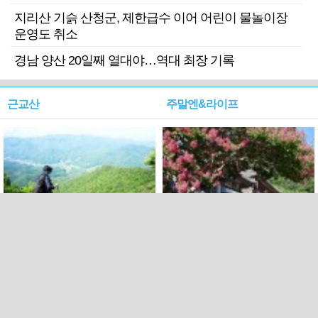
지리산 기슭 산청군, 제한급수 이어 어린이 물놀이장
운영도 취소
경남 양산 20일째 열대야…역대 최장 기록
근교산
주말엔&라이프
근교산&그너머…상주·문경
폭염보다 더 뜨거워라…100
청화산~시루봉
일을 붉게 불태울 ‘선비정신’
피었네
PC버전
엑스
페이스북