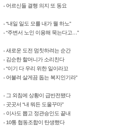
- 어르신들 결행 의지 또 동요
- “내일 일도 모를 내가 뭘 하노”
- “주변서 노인 이용해 묵는다고…”
- 새로운 도전 멈칫하려는 순간
- 김순한 할머니가 소리친다
- “이기 다 우리 위한 일이라꼬
- 어불려 살게끔 돕는 복지인기라”
- 그 외침에 상황이 급반전됐다
- 곳곳서 “내 뭐든 도울꾸마”
- 이사도 뽑고 정관승인도 끝내
- 10통 협동조합이 탄생했다