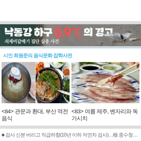
시인 최원준의 음식문화 잡학사전
<84> 관문과 환대, 부산 역전
<83> 여름 제주, 벤자리와 독
음식
가시치
■ 검사 신분 버리고 직급하향(10년 이하 저연차 검사)…檢 중수청행 기피