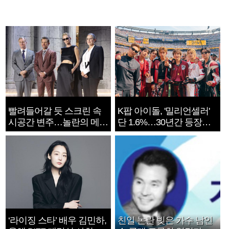
빨려들어갈 듯 스크린 속
K팝 아이돌, '밀리언셀러'
시공간 변주…놀란의 메시
단 1.6%…30년간 등장
지는 ‘전쟁 속죄’
1182개팀 전수조사
‘라이징 스타’ 배우 김민하,
친일 논란 빚은 가수 남인