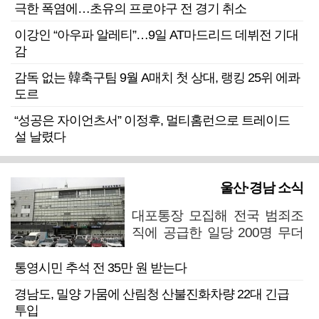
극한 폭염에…초유의 프로야구 전 경기 취소
이강인 “아우파 알레티”…9일 AT마드리드 데뷔전 기대
감
감독 없는 韓축구팀 9월 A매치 첫 상대, 랭킹 25위 에콰
도르
“성공은 자이언츠서” 이정후, 멀티홈런으로 트레이드
설 날렸다
울산·경남 소식
대포통장 모집해 전국 범죄조
직에 공급한 일당 200명 무더
기 검거
통영시민 추석 전 35만 원 받는다
경남도, 밀양 가뭄에 산림청 산불진화차량 22대 긴급
투입