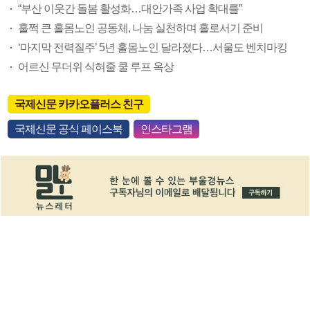
“부산 이웃간 돌봄 활성화…대안가족 사업 확대를”
훌쩍 큰 홀몸노인 공동체, 나눔 실천하며 홀로서기 준비
‘마지막 전력질주’ 5년 홀몸노인 달라졌다…서울도 벤치마킹
어르신 무더위 식혀줄 쿨 루프 옥상
국제신문 카카오플러스 친구
국제신문 공식 페이스북
인스타그램