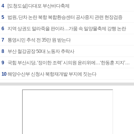
4
[도청도설] 다대포 부산바다축제
5
법원, 단차 논란 북항 복합환승센터 공사중지 관련 현장검증
6
지역 상권도 말라죽을 판이라…가뭄 속 밀양물축제 강행 논란
7
통영시민 추석 전 35만 원 받는다
8
부산 철강공장 50대 노동자 추락사
9
국힘 부산시당, ‘정이한 조력’ 시의원 윤리위에…‘한동훈 지지’도 신고접수
10
해양수산부 신청사 북항재개발 부지에 짓는다