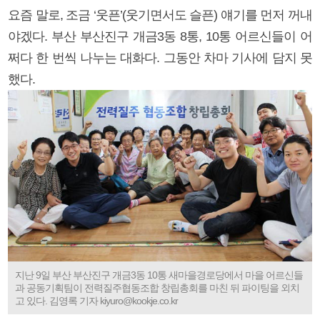
요즘 말로, 조금 ‘웃픈’(웃기면서도 슬픈) 얘기를 먼저 꺼내
야겠다. 부산 부산진구 개금3동 8통, 10통 어르신들이 어
쩌다 한 번씩 나누는 대화다. 그동안 차마 기사에 담지 못
했다.
지난 9일 부산 부산진구 개금3동 10통 새마을경로당에서 마을 어르신들
과 공동기획팀이 전력질주협동조합 창립총회를 마친 뒤 파이팅을 외치
고 있다. 김영록 기자 kiyuro@kookje.co.kr