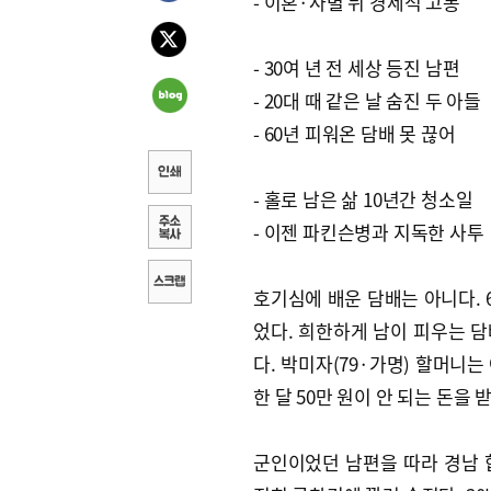
- 이혼·사별 뒤 경제적 고통
- 30여 년 전 세상 등진 남편
- 20대 때 같은 날 숨진 두 아들
- 60년 피워온 담배 못 끊어
- 홀로 남은 삶 10년간 청소일
- 이젠 파킨슨병과 지독한 사투
호기심에 배운 담배는 아니다. 6
었다. 희한하게 남이 피우는 담
다. 박미자(79·가명) 할머니
한 달 50만 원이 안 되는 돈을 
군인이었던 남편을 따라 경남 