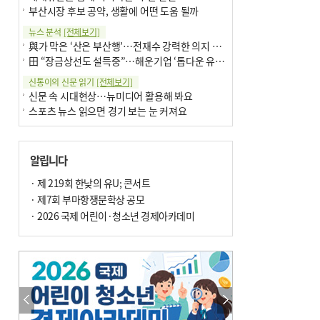
부산시장 후보 공약, 생활에 어떤 도움 될까
뉴스 분석
[전체보기]
與가 막은 ‘산은 부산행’…전재수 강력한 의지 표명 없인 공염불
田 “장금상선도 설득중”…해운기업 ‘톱다운 유치전’ 가속
신통이의 신문 읽기
[전체보기]
신문 속 시대현상…뉴미디어 활용해 봐요
스포츠 뉴스 읽으면 경기 보는 눈 커져요
어떻게 생각하십니까
[전체보기]
구·군 승진 축하화분 관행 없애자니 소상공인 울상
알립니다
3년째 병상에 있는 구의원…의정활동 못해도 월급 그대로
팩트체크
· 제 219회 한낮의 유U; 콘서트
[전체보기]
금정산 반려견 데리고 갈 수 있나…알아보니 ‘국립공원은 출입 불가’
· 제7회 부마항쟁문학상 공모
서울 도림천도 공업용수 활용한다는 사례, 정수 없이 한강물 공급…수질만 공업용수
· 2026 국제 어린이·청소년 경제아카데미
포토에세이
[전체보기]
연꽃 위 개개비
의령 한우산 털중나리
한 손 뉴스
[전체보기]
시민이 개발한 폭염 대응 앱 ‘그늘로’ 길안내 지도 등 인기
골목 맛집 발굴 고메 셀렉션…부산시, 페스티벌 시월 연계