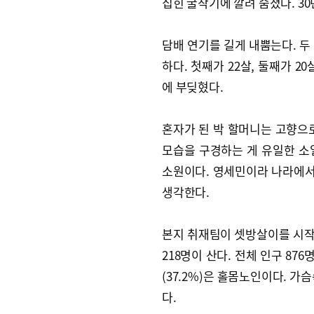
집힌 굴착기에 깔려 숨졌다. 3
담배 연기를 길게 내뿜는다. 두
하다. 첫째가 22살, 둘째가 
에 부딪혔다.
혼자가 된 박 할머니는 고향으
모습을 구경하는 게 유일한 소일
소원이다. 영세민이라 나라에서 
생각한다.
본지 취재팀이 셋방살이를 시작한
218명이 산다. 전체 인구 876명
(37.2%)은 홀몸노인이다. 
다.