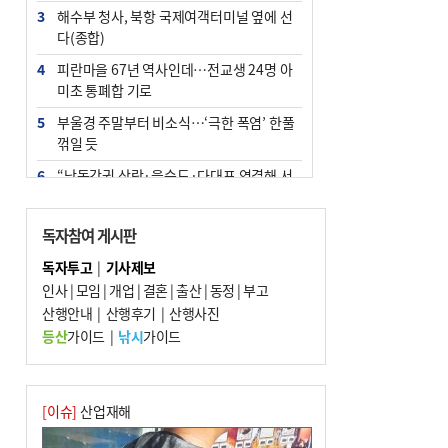
3
해수부 청사, 북항 국제여객터미널 옆에 선
다(종합)
4
피란마을 67년 역사인데…전교생 24명 아
미초 통폐합 기로
5
부울경 주말부터 비소식…‘극한 폭염’ 한풀
꺾일 듯
6
“낙동강권 삼락·을숙도·다대포 연결해 서
부산 관광 키우자”
7
오늘의 날씨- 2026년 8월 7일
독자참여 게시판
8
외국인 선원 ‘인신매매 경유지’ 된 부산…
독자투고
|
기사제보
우려가 현실로
인사
|
모임
|
개업
|
결혼
|
출산
|
동정
|
부고
9
산행안내
[사설] 해수부 신청사 북항으로 확정, 해양
|
산행후기
|
산행사진
수도 도약의 전환점
등산
가이드
|
낚시
가이드
10
르노 못 타는 부산시장…관용차 규정에 막
힌 지역기업 응원
[이슈]
산업재해