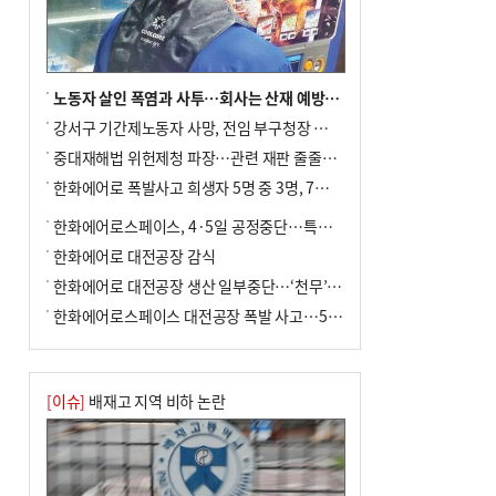
노동자 살인 폭염과 사투…회사는 산재 예방·전기료 절감 전력
강서구 기간제노동자 사망, 전임 부구청장 檢 송치
중대재해법 위헌제청 파장…관련 재판 줄줄이 브레이크
한화에어로 폭발사고 희생자 5명 중 3명, 7일 영면
한화에어로스페이스, 4·5일 공정중단…특별 안전점검
한화에어로 대전공장 감식
한화에어로 대전공장 생산 일부중단…‘천무’ 수출 비상
한화에어로스페이스 대전공장 폭발 사고…5명 사망·2명 부상(종합)
[이슈]
배재고 지역 비하 논란