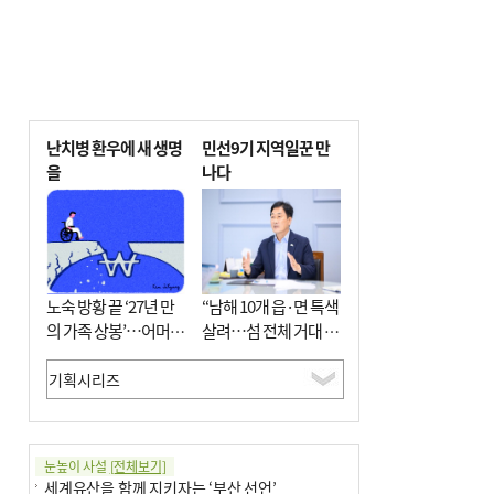
난치병 환우에 새 생명
민선9기 지역일꾼 만
을
나다
노숙 방황 끝 ‘27년 만
“남해 10개 읍·면 특색
의 가족 상봉’…어머니
살려…섬 전체 거대 정
와 행복 꿈꿔
원으로 조성”
눈높이 사설
[전체보기]
세계유산을 함께 지키자는 ‘부산 선언’