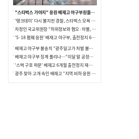
"스타벅스 가야지" 응원 배재고 야구부원들, 학교서 징계 처분
‘탱크데이’ 다시 불지핀 경찰, 스타벅스 모욕 혐의 압수수색
차정인 국교위원장 “허위정보와 혐오·차별, 학교 교실까지 유입"
‘5·18 폄훼 응원’ 배재고 야구부, 출전정지 6개월→1개월 감경
배재고 야구부 불송치 “광주일고가 처벌 불원 의사 표해”
배재고 야구부 징계 풀리나…“이달 말 공정위서 재심의”
‘스벅 구호 파문’ 배재고 6개월 출전정지 재심 신청키로
광주 찾아 고개 숙인 배재고 “지역 비하 응원 잘못”(종합)