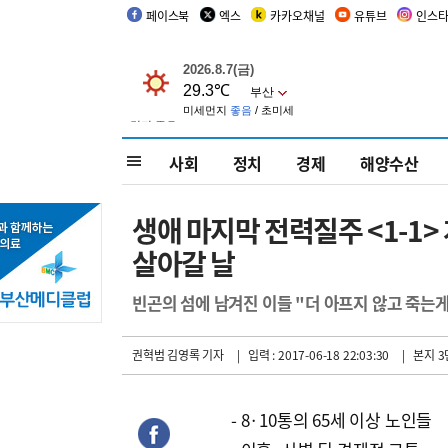
페이스북
엑스
카카오채널
유튜브
인스
사회
정치
경제
해양수산
생애 마지막 전력질주 <1-1> 
살아갈 날
빈곤의 섬에 남겨진 이들 "더 아프지 않고 죽는게
권혁범 김영록 기자
| 입력 : 2017-06-18 22:03:30
| 본지 3
- 8·10통의 65세 이상 노인들