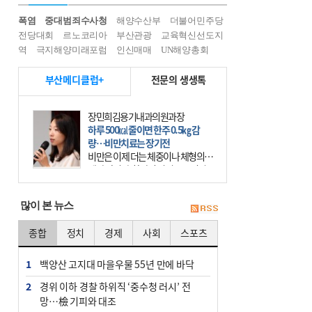
폭염
중대범죄수사청
해양수산부
더불어민주당
전당대회
르노코리아
부산관광
교육혁신선도지
역
극지해양미래포럼
인신매매
UN해양총회
부산메디클럽+
전문의 생생톡
장민희김용기내과의원과장
하루 500㎉ 줄이면 한주 0.5㎏ 감
량…비만치료는 장기전
비만은 이제 더는 체중이나 체형의 문
제가 아니다. 하나의 질병으로 인지
하고 치료와 관리를 해야 한다. 세계
보건기구(WHO)는 이미 1994년 비만
많이 본 뉴스
을 인류의 중요한
종합
정치
경제
사회
스포츠
1
백양산 고지대 마을우물 55년 만에 바닥
2
경위 이하 경찰 하위직 ‘중수청 러시’ 전
망…檢 기피와 대조