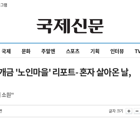
타그램
국제
문화
주말엔
스포츠
기획
인터뷰
T
개금 '노인마을' 리포트- 혼자 살아온 날,
 소원"
면
글자 크기