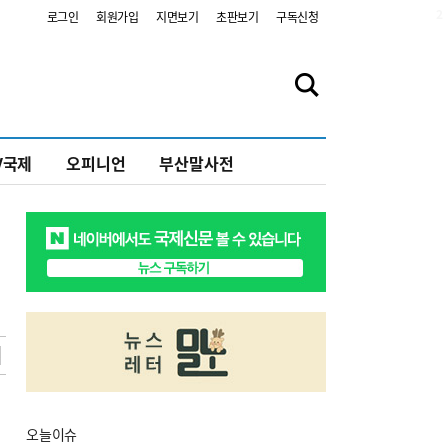
2
로그인
회원가입
지면보기
초판보기
구독신청
V국제
오피니언
부산말사전
오늘
이슈