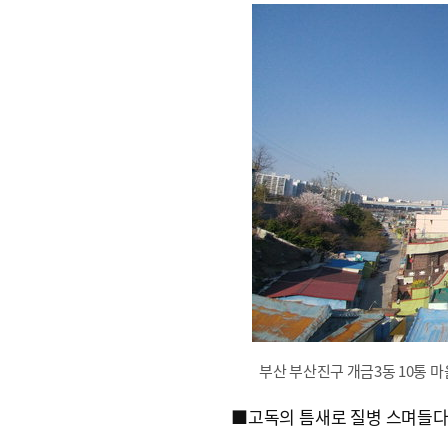
부산 부산진구 개금3동 10통 마
■고독의 틈새로 질병 스며들