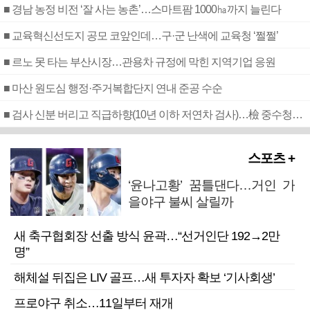
■ 경남 농정 비전 ‘잘 사는 농촌’…스마트팜 1000㏊까지 늘린다
■ 교육혁신선도지 공모 코앞인데…구·군 난색에 교육청 ‘쩔쩔’
■ 르노 못 타는 부산시장…관용차 규정에 막힌 지역기업 응원
■ 마산 원도심 행정·주거복합단지 연내 준공 수순
■ 검사 신분 버리고 직급하향(10년 이하 저연차 검사)…檢 중수청행 기피
스포츠 +
‘윤나고황’ 꿈틀댄다…거인 가
을야구 불씨 살릴까
새 축구협회장 선출 방식 윤곽…“선거인단 192→2만
명”
해체설 뒤집은 LIV 골프…새 투자자 확보 ‘기사회생’
프로야구 취소…11일부터 재개