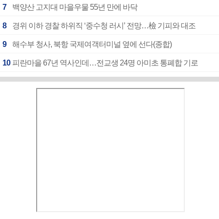
7
백양산 고지대 마을우물 55년 만에 바닥
8
경위 이하 경찰 하위직 ‘중수청 러시’ 전망…檢 기피와 대조
9
해수부 청사, 북항 국제여객터미널 옆에 선다(종합)
10
피란마을 67년 역사인데…전교생 24명 아미초 통폐합 기로