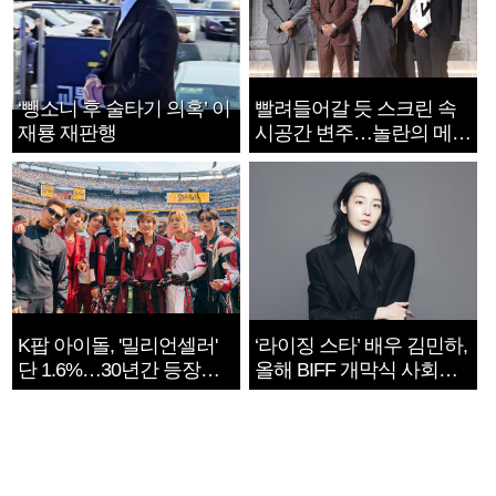
‘뺑소니 후 술타기 의혹’ 이
빨려들어갈 듯 스크린 속
재룡 재판행
시공간 변주…놀란의 메시
지는 ‘전쟁 속죄’
K팝 아이돌, '밀리언셀러'
‘라이징 스타’ 배우 김민하,
단 1.6%…30년간 등장
올해 BIFF 개막식 사회자
1182개팀 전수조사
확정