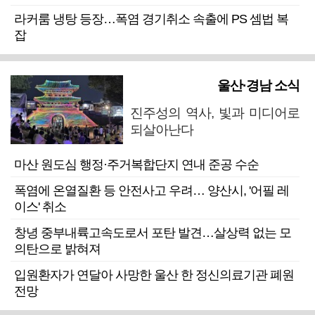
라커룸 냉탕 등장…폭염 경기취소 속출에 PS 셈법 복
잡
울산·경남 소식
진주성의 역사, 빛과 미디어로
되살아난다
마산 원도심 행정·주거복합단지 연내 준공 수순
폭염에 온열질환 등 안전사고 우려… 양산시, '어필 레
이스' 취소
창녕 중부내륙고속도로서 포탄 발견…살상력 없는 모
의탄으로 밝혀져
입원환자가 연달아 사망한 울산 한 정신의료기관 폐원
전망