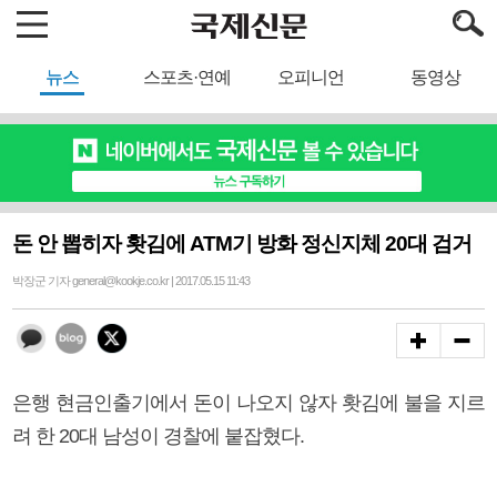
뉴스
스포츠·연예
오피니언
동영상
돈 안 뽑히자 홧김에 ATM기 방화 정신지체 20대 검거
박장군 기자 general@kookje.co.kr | 2017.05.15 11:43
은행 현금인출기에서 돈이 나오지 않자 홧김에 불을 지르
려 한 20대 남성이 경찰에 붙잡혔다.