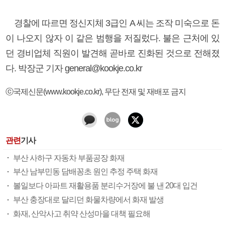
경찰에 따르면 정신지체 3급인 A 씨는 조작 미숙으로 돈
이 나오지 않자 이 같은 범행을 저질렀다. 불은 근처에 있
던 경비업체 직원이 발견해 곧바로 진화된 것으로 전해졌
다. 박장군 기자 general@kookje.co.kr
ⓒ국제신문(www.kookje.co.kr), 무단 전재 및 재배포 금지
관련
기사
부산 사하구 자동차 부품공장 화재
부산 남부민동 담배꽁초 원인 추정 주택 화재
볼일보다 아파트 재활용품 분리수거장에 불 낸 20대 입건
부산 충장대로 달리던 화물차량에서 화재 발생
화재, 산악사고 취약 산성마을 대책 필요해