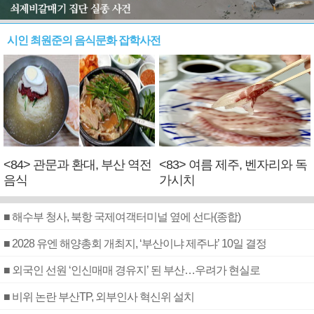
시인 최원준의 음식문화 잡학사전
<84> 관문과 환대, 부산 역전
<83> 여름 제주, 벤자리와 독
음식
가시치
■ 해수부 청사, 북항 국제여객터미널 옆에 선다(종합)
■ 2028 유엔 해양총회 개최지, ‘부산이냐 제주냐’ 10일 결정
■ 외국인 선원 ‘인신매매 경유지’ 된 부산…우려가 현실로
■ 비위 논란 부산TP, 외부인사 혁신위 설치