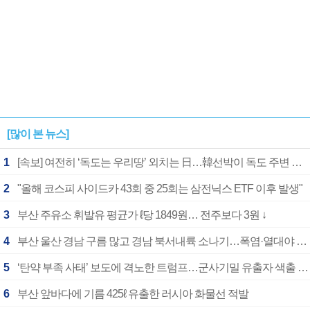
[많이 본 뉴스]
1
[속보] 여전히 ‘독도는 우리땅’ 외치는 日…韓선박이 독도 주변 해양조사 활동하자 반발
2
"올해 코스피 사이드카 43회 중 25회는 삼전닉스 ETF 이후 발생"
3
부산 주유소 휘발유 평균가 ℓ당 1849원… 전주보다 3원 ↓
4
부산 울산 경남 구름 많고 경남 북서내륙 소나기…폭염·열대야 계속
5
‘탄약 부족 사태’ 보도에 격노한 트럼프…군사기밀 유출자 색출 지시
6
부산 앞바다에 기름 425ℓ 유출한 러시아 화물선 적발