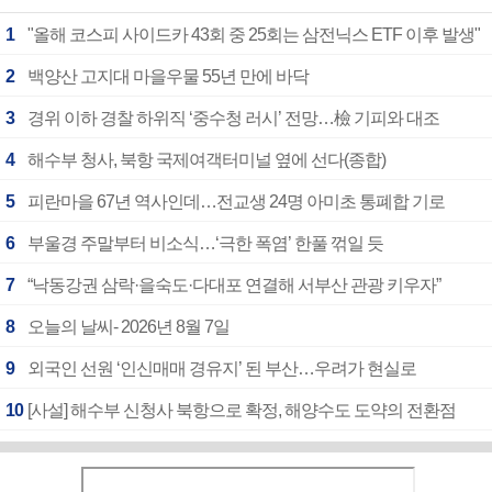
1
"올해 코스피 사이드카 43회 중 25회는 삼전닉스 ETF 이후 발생"
2
백양산 고지대 마을우물 55년 만에 바닥
3
경위 이하 경찰 하위직 ‘중수청 러시’ 전망…檢 기피와 대조
4
해수부 청사, 북항 국제여객터미널 옆에 선다(종합)
5
피란마을 67년 역사인데…전교생 24명 아미초 통폐합 기로
6
부울경 주말부터 비소식…‘극한 폭염’ 한풀 꺾일 듯
7
“낙동강권 삼락·을숙도·다대포 연결해 서부산 관광 키우자”
8
오늘의 날씨- 2026년 8월 7일
9
외국인 선원 ‘인신매매 경유지’ 된 부산…우려가 현실로
10
[사설] 해수부 신청사 북항으로 확정, 해양수도 도약의 전환점