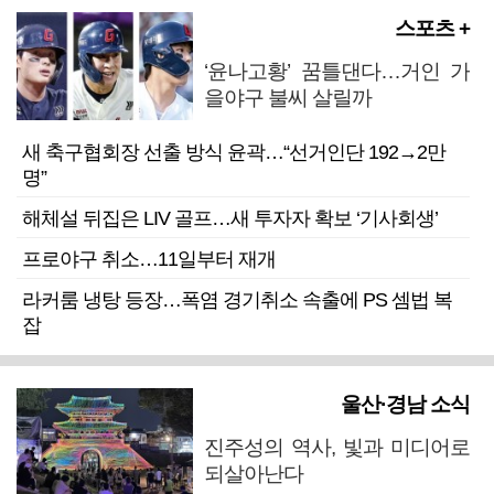
스포츠 +
‘윤나고황’ 꿈틀댄다…거인 가
을야구 불씨 살릴까
새 축구협회장 선출 방식 윤곽…“선거인단 192→2만
명”
해체설 뒤집은 LIV 골프…새 투자자 확보 ‘기사회생’
프로야구 취소…11일부터 재개
라커룸 냉탕 등장…폭염 경기취소 속출에 PS 셈법 복
잡
울산·경남 소식
진주성의 역사, 빛과 미디어로
되살아난다