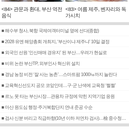
<84> 관문과 환대, 부산 역전
<83> 여름 제주, 벤자리와 독
음식
가시치
■ 해수부 청사, 북항 국제여객터미널 옆에 선다(종합)
■ 2028 유엔 해양총회 개최지, ‘부산이냐 제주냐’ 10일 결정
■ 외국인 선원 ‘인신매매 경유지’ 된 부산…우려가 현실로
■ 비위 논란 부산TP, 외부인사 혁신위 설치
■ 경남 농정 비전 ‘잘 사는 농촌’…스마트팜 1000㏊까지 늘린다
■ 교육혁신선도지 공모 코앞인데…구·군 난색에 교육청 ‘쩔쩔’
■ 르노 못 타는 부산시장…관용차 규정에 막힌 지역기업 응원
■ 마산 원도심 행정·주거복합단지 연내 준공 수순
■ 검사 신분 버리고 직급하향(10년 이하 저연차 검사)…檢 중수청행 기피