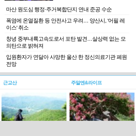
마산 원도심 행정·주거복합단지 연내 준공 수순
폭염에 온열질환 등 안전사고 우려… 양산시, '어필 레
이스' 취소
창녕 중부내륙고속도로서 포탄 발견…살상력 없는 모
의탄으로 밝혀져
입원환자가 연달아 사망한 울산 한 정신의료기관 폐원
전망
근교산
주말엔&라이프