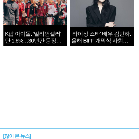
K팝 아이돌, '밀리언셀러'
‘라이징 스타’ 배우 김민하,
단 1.6%…30년간 등장
올해 BIFF 개막식 사회자
1182개팀 전수조사
확정
[많이 본 뉴스]