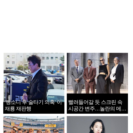
‘뺑소니 후 술타기 의혹’ 이
빨려들어갈 듯 스크린 속
재룡 재판행
시공간 변주…놀란의 메시
지는 ‘전쟁 속죄’