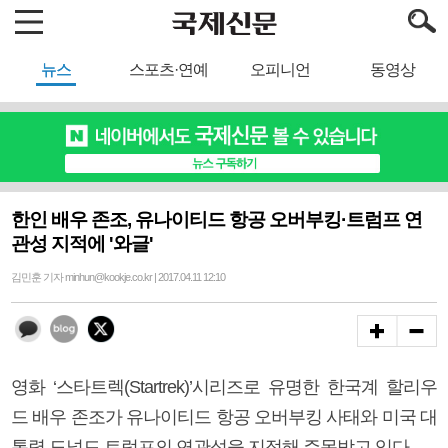
뉴스
스포츠·연예
오피니언
동영상
한인 배우 존조, 유나이티드 항공 오버부킹·트럼프 연
관성 지적에 '와글'
김민훈 기자 minhun@kookje.co.kr | 2017.04.11 12:10
영화 ‘스타트렉(Startrek)’시리즈로 유명한 한국계 할리우
드 배우 존조가 유나이티드 항공 오버부킹 사태와 미국 대
통령 도널드 트럼프의 연관성을 지적해 주목받고 있다.