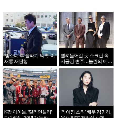
‘뺑소니 후 술타기 의혹’ 이
빨려들어갈 듯 스크린 속
재룡 재판행
시공간 변주…놀란의 메시
지는 ‘전쟁 속죄’
K팝 아이돌, '밀리언셀러'
‘라이징 스타’ 배우 김민하,
단 1.6%…30년간 등장
올해 BIFF 개막식 사회자