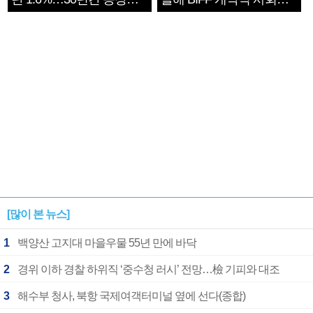
1182개팀 전수조사
확정
[많이 본 뉴스]
1
백양산 고지대 마을우물 55년 만에 바닥
2
경위 이하 경찰 하위직 ‘중수청 러시’ 전망…檢 기피와 대조
3
해수부 청사, 북항 국제여객터미널 옆에 선다(종합)