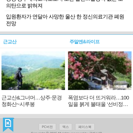
의탄으로 밝혀져
입원환자가 연달아 사망한 울산 한 정신의료기관 폐원
전망
근교산
주말엔&라이프
근교산&그너머…상주·문경
폭염보다 더 뜨거워라…100
청화산~시루봉
일을 붉게 불태울 ‘선비정신’
피었네
PC버전
엑스
페이스북