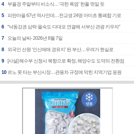
4
부울경 주말부터 비소식…‘극한 폭염’ 한풀 꺾일 듯
5
피란마을 67년 역사인데…전교생 24명 아미초 통폐합 기로
6
“낙동강권 삼락·을숙도·다대포 연결해 서부산 관광 키우자”
7
오늘의 날씨- 2026년 8월 7일
8
외국인 선원 ‘인신매매 경유지’ 된 부산…우려가 현실로
9
[사설] 해수부 신청사 북항으로 확정, 해양수도 도약의 전환점
10
르노 못 타는 부산시장…관용차 규정에 막힌 지역기업 응원