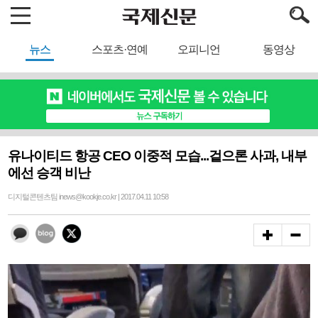
뉴스
스포츠·연예
오피니언
동영상
유나이티드 항공 CEO 이중적 모습...겉으론 사과, 내부
에선 승객 비난
디지털콘텐츠팀 inews@kookje.co.kr | 2017.04.11 10:58