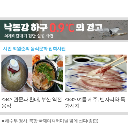
시인 최원준의 음식문화 잡학사전
<84> 관문과 환대, 부산 역전
<83> 여름 제주, 벤자리와 독
음식
가시치
■ 해수부 청사, 북항 국제여객터미널 옆에 선다(종합)