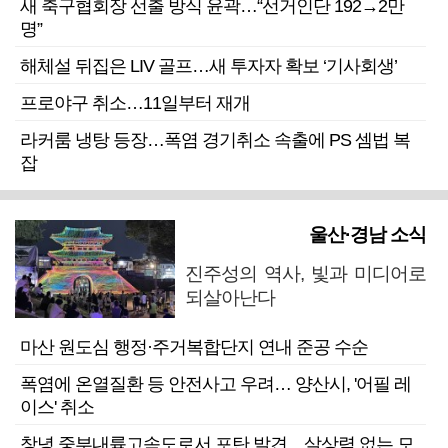
새 축구협회장 선출 방식 윤곽…“선거인단 192→2만
명”
해체설 뒤집은 LIV 골프…새 투자자 확보 ‘기사회생’
프로야구 취소…11일부터 재개
라커룸 냉탕 등장…폭염 경기취소 속출에 PS 셈법 복
잡
울산·경남 소식
진주성의 역사, 빛과 미디어로
되살아난다
마산 원도심 행정·주거복합단지 연내 준공 수순
폭염에 온열질환 등 안전사고 우려… 양산시, '어필 레
이스' 취소
창녕 중부내륙고속도로서 포탄 발견…살상력 없는 모