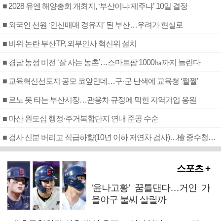
■ 2028 유엔 해양총회 개최지, ‘부산이냐 제주냐’ 10일 결정
■ 외국인 선원 ‘인신매매 경유지’ 된 부산…우려가 현실로
■ 비위 논란 부산TP, 외부인사 혁신위 설치
■ 경남 농정 비전 ‘잘 사는 농촌’…스마트팜 1000㏊까지 늘린다
■ 교육혁신선도지 공모 코앞인데…구·군 난색에 교육청 ‘쩔쩔’
■ 르노 못 타는 부산시장…관용차 규정에 막힌 지역기업 응원
■ 마산 원도심 행정·주거복합단지 연내 준공 수순
■ 검사 신분 버리고 직급하향(10년 이하 저연차 검사)…檢 중수청행 기피
스포츠 +
‘윤나고황’ 꿈틀댄다…거인 가
을야구 불씨 살릴까