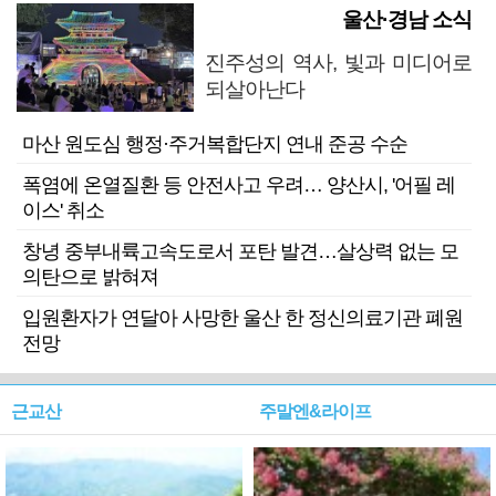
울산·경남 소식
진주성의 역사, 빛과 미디어로
되살아난다
마산 원도심 행정·주거복합단지 연내 준공 수순
폭염에 온열질환 등 안전사고 우려… 양산시, '어필 레
이스' 취소
창녕 중부내륙고속도로서 포탄 발견…살상력 없는 모
의탄으로 밝혀져
입원환자가 연달아 사망한 울산 한 정신의료기관 폐원
전망
근교산
주말엔&라이프