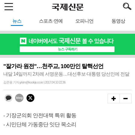
뉴스
스포츠·연예
오피니언
동영상
"잘가라 원전"…천주교, 100만인 탈핵선언
내달 14일까지 2차례 서명운동…대선후보·대통령 당선인에 전달
김준용 기자 jykim@kookje.co.kr | 2017.04.10 22:36
- 기장군의회 안전대책 특위 활동
- 시민단체 가동중단 잇단 목소리