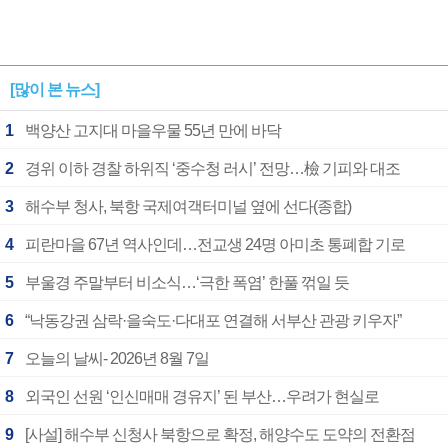
[많이 본 뉴스]
1
백양산 고지대 마을우물 55년 만에 바닥
2
경위 이하 경찰 하위직 ‘중수청 러시’ 전망…檢 기피와 대조
3
해수부 청사, 북항 국제여객터미널 옆에 선다(종합)
4
피란마을 67년 역사인데…전교생 24명 아미초 통폐합 기로
5
부울경 주말부터 비소식…‘극한 폭염’ 한풀 꺾일 듯
6
“낙동강권 삼락·을숙도·다대포 연결해 서부산 관광 키우자”
7
오늘의 날씨- 2026년 8월 7일
8
외국인 선원 ‘인신매매 경유지’ 된 부산…우려가 현실로
9
[사설] 해수부 신청사 북항으로 확정, 해양수도 도약의 전환점