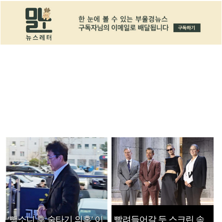
‘뺑소니 후 술타기 의혹’ 이
빨려들어갈 듯 스크린 속