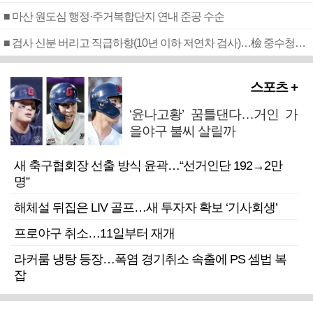
■ 마산 원도심 행정·주거복합단지 연내 준공 수순
■ 검사 신분 버리고 직급하향(10년 이하 저연차 검사)…檢 중수청행 기피
스포츠 +
‘윤나고황’ 꿈틀댄다…거인 가
을야구 불씨 살릴까
새 축구협회장 선출 방식 윤곽…“선거인단 192→2만
명”
해체설 뒤집은 LIV 골프…새 투자자 확보 ‘기사회생’
프로야구 취소…11일부터 재개
라커룸 냉탕 등장…폭염 경기취소 속출에 PS 셈법 복
잡