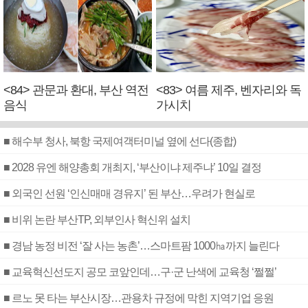
<84> 관문과 환대, 부산 역전
<83> 여름 제주, 벤자리와 독
음식
가시치
■ 해수부 청사, 북항 국제여객터미널 옆에 선다(종합)
■ 2028 유엔 해양총회 개최지, ‘부산이냐 제주냐’ 10일 결정
■ 외국인 선원 ‘인신매매 경유지’ 된 부산…우려가 현실로
■ 비위 논란 부산TP, 외부인사 혁신위 설치
■ 경남 농정 비전 ‘잘 사는 농촌’…스마트팜 1000㏊까지 늘린다
■ 교육혁신선도지 공모 코앞인데…구·군 난색에 교육청 ‘쩔쩔’
■ 르노 못 타는 부산시장…관용차 규정에 막힌 지역기업 응원