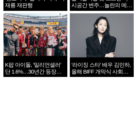
재룡 재판행
시공간 변주…놀란의 메시
지는 ‘전쟁 속죄’
K팝 아이돌, '밀리언셀러'
‘라이징 스타’ 배우 김민하,
단 1.6%…30년간 등장
올해 BIFF 개막식 사회자
1182개팀 전수조사
확정