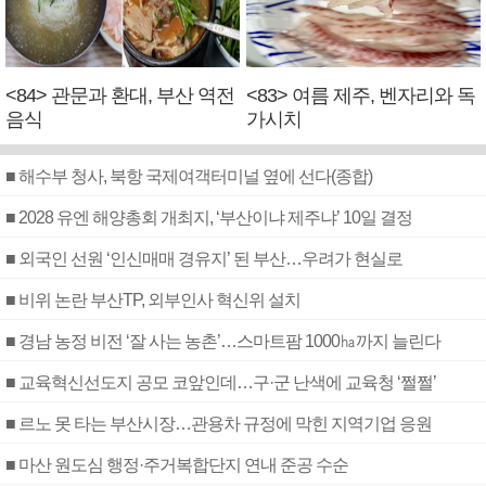
<84> 관문과 환대, 부산 역전
<83> 여름 제주, 벤자리와 독
음식
가시치
■ 해수부 청사, 북항 국제여객터미널 옆에 선다(종합)
■ 2028 유엔 해양총회 개최지, ‘부산이냐 제주냐’ 10일 결정
■ 외국인 선원 ‘인신매매 경유지’ 된 부산…우려가 현실로
■ 비위 논란 부산TP, 외부인사 혁신위 설치
■ 경남 농정 비전 ‘잘 사는 농촌’…스마트팜 1000㏊까지 늘린다
■ 교육혁신선도지 공모 코앞인데…구·군 난색에 교육청 ‘쩔쩔’
■ 르노 못 타는 부산시장…관용차 규정에 막힌 지역기업 응원
■ 마산 원도심 행정·주거복합단지 연내 준공 수순