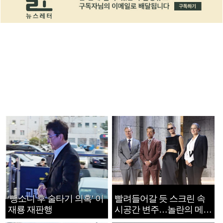
‘뺑소니 후 술타기 의혹’ 이
빨려들어갈 듯 스크린 속
재룡 재판행
시공간 변주…놀란의 메시
지는 ‘전쟁 속죄’