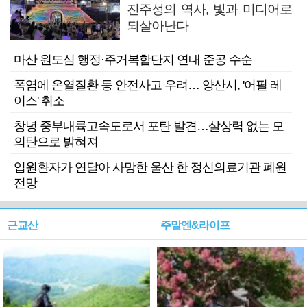
진주성의 역사, 빛과 미디어로
되살아난다
마산 원도심 행정·주거복합단지 연내 준공 수순
폭염에 온열질환 등 안전사고 우려… 양산시, '어필 레
이스' 취소
창녕 중부내륙고속도로서 포탄 발견…살상력 없는 모
의탄으로 밝혀져
입원환자가 연달아 사망한 울산 한 정신의료기관 폐원
전망
근교산
주말엔&라이프