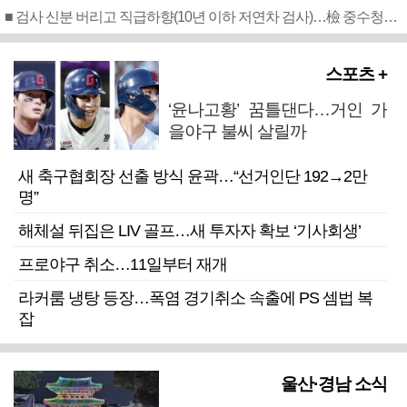
■ 검사 신분 버리고 직급하향(10년 이하 저연차 검사)…檢 중수청행 기피
스포츠 +
‘윤나고황’ 꿈틀댄다…거인 가
을야구 불씨 살릴까
새 축구협회장 선출 방식 윤곽…“선거인단 192→2만
명”
해체설 뒤집은 LIV 골프…새 투자자 확보 ‘기사회생’
프로야구 취소…11일부터 재개
라커룸 냉탕 등장…폭염 경기취소 속출에 PS 셈법 복
잡
울산·경남 소식