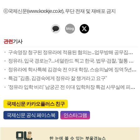
ⓒ국제신문(www.kookje.co.kr), 무단 전재 및 재배포 금지
관련
기사
구속영장 청구된 정유라에 적용된 혐의는...업무방해 공무집행방해 외국환관리법 위반
정유라, 입국 경로는?....네덜란드 찍고 한국. 법무·검찰, '철통 호송'
정유라에 학사특혜 김경숙 전 이대 학장, 스승의날에 징역 5년 구형
특검 "김종, 김경숙에게 정유라 잘 챙겨라고 요구"
'정유라 입학 비리' 남궁곤 전 이대 입학처장 특검 사무실에 피의자로 출석
국제신문 카카오플러스 친구
국제신문 공식 페이스북
인스타그램