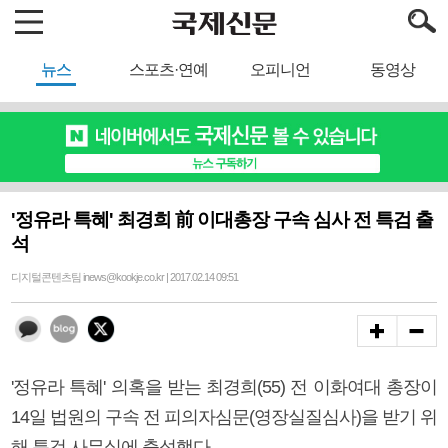
뉴스
스포츠·연예
오피니언
동영상
'정유라 특혜' 최경희 前 이대총장 구속 심사 전 특검 출
석
디지털콘텐츠팀 inews@kookje.co.kr | 2017.02.14 09:51
'정유라 특혜' 의혹을 받는 최경희(55) 전 이화여대 총장이
14일 법원의 구속 전 피의자심문(영장실질심사)을 받기 위
해 특검 사무실에 출석했다.