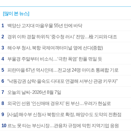
[많이 본 뉴스]
1
백양산 고지대 마을우물 55년 만에 바닥
2
경위 이하 경찰 하위직 ‘중수청 러시’ 전망…檢 기피와 대조
3
해수부 청사, 북항 국제여객터미널 옆에 선다(종합)
4
부울경 주말부터 비소식…‘극한 폭염’ 한풀 꺾일 듯
5
피란마을 67년 역사인데…전교생 24명 아미초 통폐합 기로
6
“낙동강권 삼락·을숙도·다대포 연결해 서부산 관광 키우자”
7
오늘의 날씨- 2026년 8월 7일
8
외국인 선원 ‘인신매매 경유지’ 된 부산…우려가 현실로
9
[사설] 해수부 신청사 북항으로 확정, 해양수도 도약의 전환점
10
르노 못 타는 부산시장…관용차 규정에 막힌 지역기업 응원