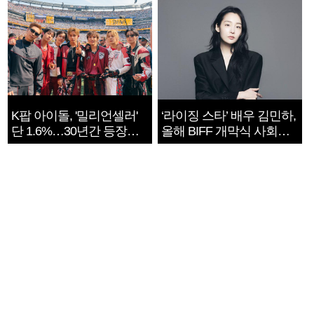
K팝 아이돌, '밀리언셀러'
‘라이징 스타’ 배우 김민하,
단 1.6%…30년간 등장
올해 BIFF 개막식 사회자
1182개팀 전수조사
확정