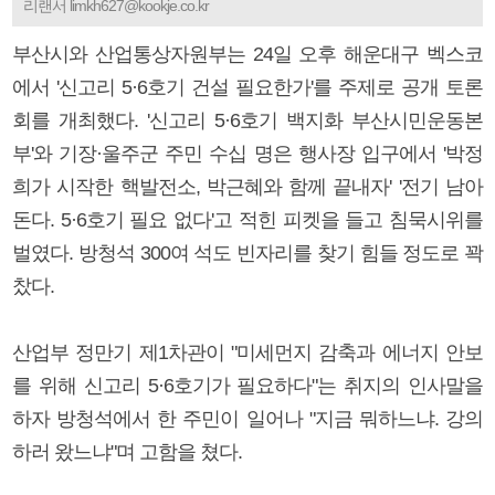
리랜서 limkh627@kookje.co.kr
부산시와 산업통상자원부는 24일 오후 해운대구 벡스코
에서 '신고리 5·6호기 건설 필요한가'를 주제로 공개 토론
회를 개최했다. '신고리 5·6호기 백지화 부산시민운동본
부'와 기장·울주군 주민 수십 명은 행사장 입구에서 '박정
희가 시작한 핵발전소, 박근혜와 함께 끝내자' '전기 남아
돈다. 5·6호기 필요 없다'고 적힌 피켓을 들고 침묵시위를
벌였다. 방청석 300여 석도 빈자리를 찾기 힘들 정도로 꽉
찼다.
산업부 정만기 제1차관이 "미세먼지 감축과 에너지 안보
를 위해 신고리 5·6호기가 필요하다"는 취지의 인사말을
하자 방청석에서 한 주민이 일어나 "지금 뭐하느냐. 강의
하러 왔느냐"며 고함을 쳤다.