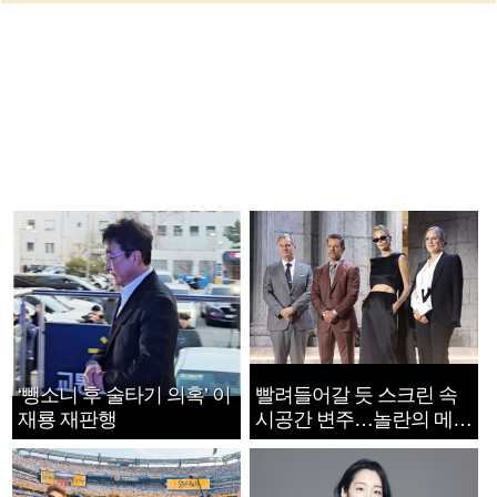
‘뺑소니 후 술타기 의혹’ 이
빨려들어갈 듯 스크린 속
재룡 재판행
시공간 변주…놀란의 메시
지는 ‘전쟁 속죄’