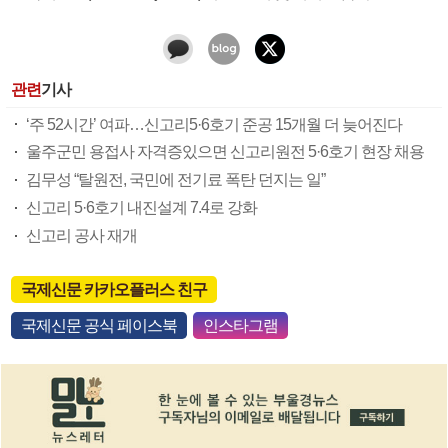
관련
기사
‘주 52시간’ 여파…신고리5·6호기 준공 15개월 더 늦어진다
울주군민 용접사 자격증있으면 신고리원전 5·6호기 현장 채용
김무성 “탈원전, 국민에 전기료 폭탄 던지는 일”
신고리 5·6호기 내진설계 7.4로 강화
신고리 공사 재개
국제신문 카카오플러스 친구
국제신문 공식 페이스북
인스타그램