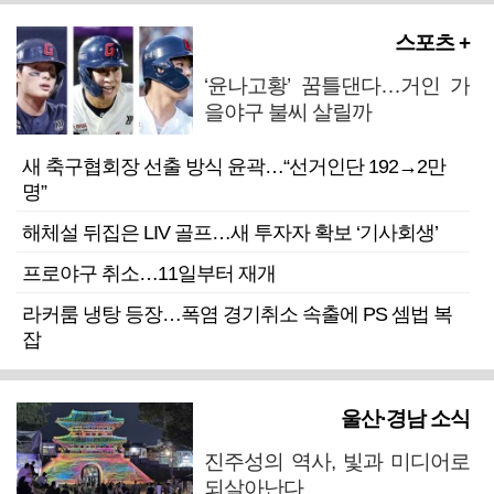
스포츠 +
‘윤나고황’ 꿈틀댄다…거인 가
을야구 불씨 살릴까
새 축구협회장 선출 방식 윤곽…“선거인단 192→2만
명”
해체설 뒤집은 LIV 골프…새 투자자 확보 ‘기사회생’
프로야구 취소…11일부터 재개
라커룸 냉탕 등장…폭염 경기취소 속출에 PS 셈법 복
잡
울산·경남 소식
진주성의 역사, 빛과 미디어로
되살아난다