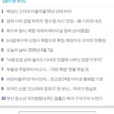
[많이 본 뉴스]
1
백양산 고지대 마을우물 55년 만에 바닥
2
경위 이하 경찰 하위직 ‘중수청 러시’ 전망…檢 기피와 대조
3
해수부 청사, 북항 국제여객터미널 옆에 선다(종합)
4
[사설] 해수부 신청사 북항으로 확정, 해양수도 도약의 전환점
5
오늘의 날씨- 2026년 8월 7일
6
“낙동강권 삼락·을숙도·다대포 연결해 서부산 관광 키우자”
7
부울경 주말부터 비소식…‘극한 폭염’ 한풀 꺾일 듯
8
피란마을 67년 역사인데…전교생 24명 아미초 통폐합 기로
9
외국인 선원 ‘인신매매 경유지’ 된 부산…우려가 현실로
10
부산 청소년 극지탐험대 8인, 열흘간 북극 구석구석 누빈다