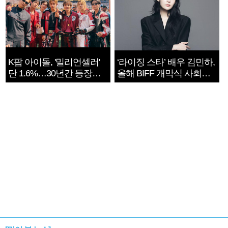
K팝 아이돌, '밀리언셀러'
‘라이징 스타’ 배우 김민하,
단 1.6%…30년간 등장
올해 BIFF 개막식 사회자
1182개팀 전수조사
확정