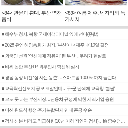
<84> 관문과 환대, 부산 역전
<83> 여름 제주, 벤자리와 독
음식
가시치
■ 해수부 청사, 북항 국제여객터미널 옆에 선다(종합)
■ 2028 유엔 해양총회 개최지, ‘부산이냐 제주냐’ 10일 결정
■ 외국인 선원 ‘인신매매 경유지’ 된 부산…우려가 현실로
■ 비위 논란 부산TP, 외부인사 혁신위 설치
■ 경남 농정 비전 ‘잘 사는 농촌’…스마트팜 1000㏊까지 늘린다
■ 교육혁신선도지 공모 코앞인데…구·군 난색에 교육청 ‘쩔쩔’
■ 르노 못 타는 부산시장…관용차 규정에 막힌 지역기업 응원
■ 마산 원도심 행정·주거복합단지 연내 준공 수순
■ 검사 신분 버리고 직급하향(10년 이하 저연차 검사)…檢 중수청행 기피