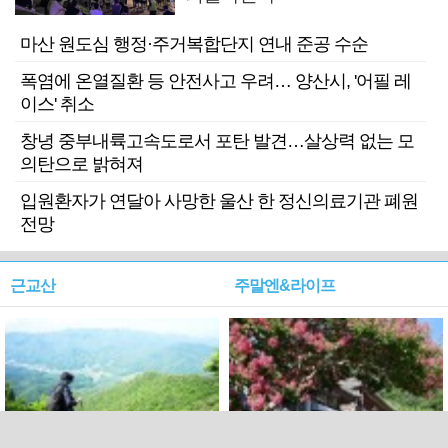
마산 원도심 행정·주거복합단지 연내 준공 수순
폭염에 온열질환 등 안전사고 우려… 양산시, '어필 레
이스' 취소
창녕 중부내륙고속도로서 포탄 발견…살상력 없는 모
의탄으로 밝혀져
입원환자가 연달아 사망한 울산 한 정신의료기관 폐원
전망
근교산
주말엔&라이프