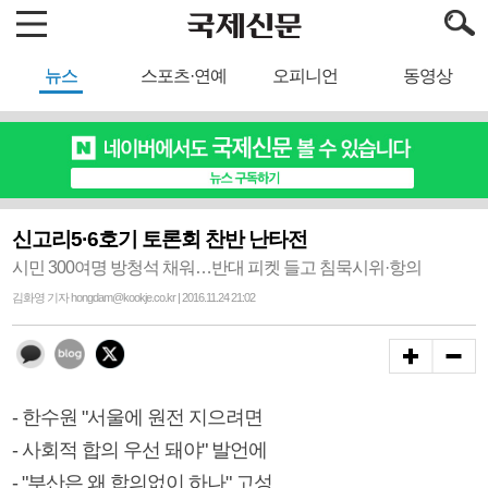
뉴스
스포츠·연예
오피니언
동영상
신고리5·6호기 토론회 찬반 난타전
시민 300여명 방청석 채워…반대 피켓 들고 침묵시위·항의
김화영 기자 hongdam@kookje.co.kr | 2016.11.24 21:02
- 한수원 "서울에 원전 지으려면
- 사회적 합의 우선 돼야" 발언에
- "부산은 왜 합의없이 하나" 고성