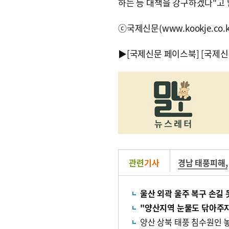
하는 등 대책을 강구하겠다"고 
ⓒ국제신문(www.kookje.co.
▶
[국제신문 페이스북]
[국제신
관련
기사
경남 태풍피해
,
울산 외곽 울주 복구 손길
"양산지역 눈물도 닦아주자
양산 상북 태풍 침수원인 