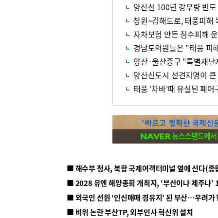
양산천 100년 강우량 빈도
창원~김해도로, 태풍피해 
자차보험 안든 침수피해 
경남도의원들은 "태풍 피해
양산·울산중구 "특별재난지
양산신도시 선견지명이 큰
태풍 '차바'때 유실된 폐어
■ 해수부 청사, 북항 국제여객터미널 옆에 선다(종
■ 2028 유엔 해양총회 개최지, ‘부산이냐 제주냐’ 
■ 외국인 선원 ‘인신매매 경유지’ 된 부산…우려가
■ 비위 논란 부산TP, 외부인사 혁신위 설치