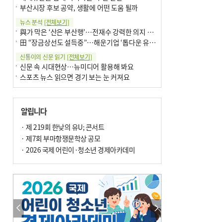
부산시장 후보 공약, 생활에 어떤 도움 될까
뉴스 분석
[전체보기]
與가 막은 ‘산은 부산행’…전재수 강력한 의지 표명 없인 공염불
田 “장금상선도 설득중”…해운기업 ‘톱다운 유치전’ 가속
신통이의 신문 읽기
[전체보기]
신문 속 시대현상…뉴미디어 활용해 봐요
스포츠 뉴스 읽으면 경기 보는 눈 커져요
어떻게 생각하십니까
[전체보기]
구·군 승진 축하화분 관행 없애자니 소상공인 울상
알립니다
3년째 병상에 있는 구의원…의정활동 못해도 월급 그대로
팩트체크
· 제 219회 한낮의 유U; 콘서트
[전체보기]
금정산 반려견 데리고 갈 수 있나…알아보니 ‘국립공원은 출입 불가’
· 제7회 부마항쟁문학상 공모
서울 도림천도 공업용수 활용한다는 사례, 정수 없이 한강물 공급…수질만 공업용수
· 2026 국제 어린이·청소년 경제아카데미
포토에세이
[전체보기]
연꽃 위 개개비
의령 한우산 털중나리
한 손 뉴스
[전체보기]
시민이 개발한 폭염 대응 앱 ‘그늘로’ 길안내 지도 등 인기
골목 맛집 발굴 고메 셀렉션…부산시, 페스티벌 시월 연계