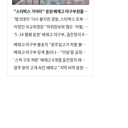
"스타벅스 가야지" 응원 배재고 야구부원들, 학교서 징계 처분
‘탱크데이’ 다시 불지핀 경찰, 스타벅스 모욕 혐의 압수수색
차정인 국교위원장 “허위정보와 혐오·차별, 학교 교실까지 유입"
‘5·18 폄훼 응원’ 배재고 야구부, 출전정지 6개월→1개월 감경
배재고 야구부 불송치 “광주일고가 처벌 불원 의사 표해”
배재고 야구부 징계 풀리나…“이달 말 공정위서 재심의”
‘스벅 구호 파문’ 배재고 6개월 출전정지 재심 신청키로
광주 찾아 고개 숙인 배재고 “지역 비하 응원 잘못”(종합)