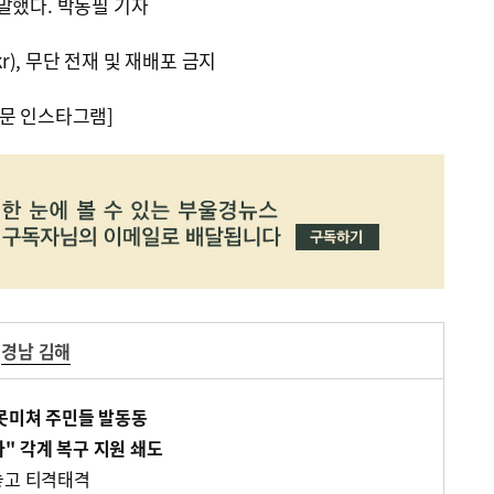
말했다. 박동필 기자
kr), 무단 전재 및 재배포 금지
문 인스타그램]
경남 김해
 못미쳐 주민들 발동동
" 각계 복구 지원 쇄도
놓고 티격태격