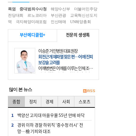
폭염
중대범죄수사청
해양수산부
더불어민주당
전당대회
르노코리아
부산관광
교육혁신선도지
역
극지해양미래포럼
인신매매
UN해양총회
부산메디클럽+
전문의 생생톡
이승준 거인병원 대표원장
회전근개 재파열 잦은 편…어깨 진피
보강술 고려를
어깨병변은 어깨를 이루는 인체 조직
에 발생하는 손상을 말한다. 여기에
는 오십견과 회전근개 증후군, 어깨
의 석회성 힘줄염 등이 있다. 국민건
많이 본 뉴스
강보험에 의하면 어깨병변
종합
정치
경제
사회
스포츠
1
백양산 고지대 마을우물 55년 만에 바닥
2
경위 이하 경찰 하위직 ‘중수청 러시’ 전
망…檢 기피와 대조