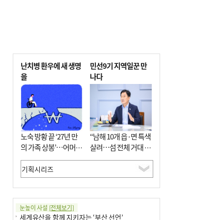
난치병 환우에 새 생명
민선9기 지역일꾼 만
을
나다
노숙 방황 끝 ‘27년 만
“남해 10개 읍·면 특색
의 가족 상봉’…어머니
살려…섬 전체 거대 정
와 행복 꿈꿔
원으로 조성”
눈높이 사설
[전체보기]
세계유산을 함께 지키자는 ‘부산 선언’