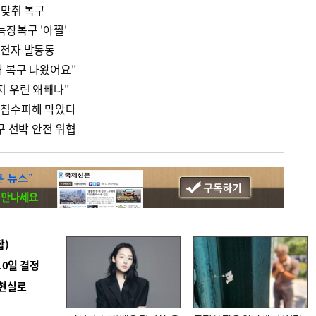
 맞춰 복구
늑장복구 '아찔'
운전자 발동동
 복구 나왔어요"
 우린 왜빼나"
 침수피해 막았다
구 선박 안전 위협
합)
10일 결정
 현실로