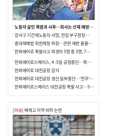
노동자 살인 폭염과 사투…회사는 산재 예방·전기료 절감 전력
강서구 기간제노동자 사망, 전임 부구청장 檢 송치
중대재해법 위헌제청 파장…관련 재판 줄줄이 브레이크
한화에어로 폭발사고 희생자 5명 중 3명, 7일 영면
한화에어로스페이스, 4·5일 공정중단…특별 안전점검
한화에어로 대전공장 감식
한화에어로 대전공장 생산 일부중단…‘천무’ 수출 비상
한화에어로스페이스 대전공장 폭발 사고…5명 사망·2명 부상(종합)
[이슈]
배재고 지역 비하 논란