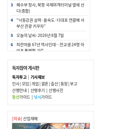
3
해수부 청사, 북항 국제여객터미널 옆에 선
다(종합)
4
“낙동강권 삼락·을숙도·다대포 연결해 서
부산 관광 키우자”
5
오늘의 날씨- 2026년 8월 7일
6
피란마을 67년 역사인데…전교생 24명 아
미초 통폐합 기로
7
[사설] 해수부 신청사 북항으로 확정, 해양
수도 도약의 전환점
독자참여 게시판
8
부울경 주말부터 비소식…‘극한 폭염’ 한풀
독자투고
|
기사제보
꺾일 듯
인사
|
모임
|
개업
|
결혼
|
출산
|
동정
|
부고
9
산행안내
외국인 선원 ‘인신매매 경유지’ 된 부산…
|
산행후기
|
산행사진
우려가 현실로
등산
가이드
|
낚시
가이드
10
르노 못 타는 부산시장…관용차 규정에 막
힌 지역기업 응원
[이슈]
산업재해