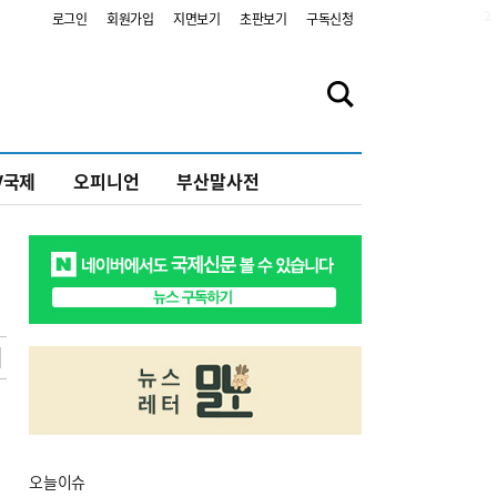
2
로그인
회원가입
지면보기
초판보기
구독신청
V국제
오피니언
부산말사전
오늘
이슈