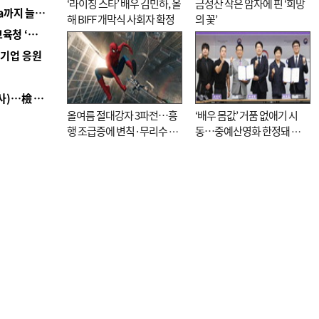
‘라이징 스타’ 배우 김민하, 올
금정산 작은 암자에 핀 ‘희망
■ 경남 농정 비전 ‘잘 사는 농촌’…스마트팜 1000㏊까지 늘린다
해 BIFF 개막식 사회자 확정
의 꽃’
■ 교육혁신선도지 공모 코앞인데…구·군 난색에 교육청 ‘쩔쩔’
역기업 응원
■ 검사 신분 버리고 직급하향(10년 이하 저연차 검사)…檢 중수청행 기피
올여름 절대강자 3파전…흥
‘배우 몸값’ 거품 없애기 시
행 조급증에 변칙·무리수 마
동…중예산영화 한정돼 실
케팅도
효성 의문도