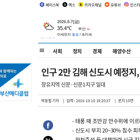
페이스북
엑스
카카오채널
유튜브
인스
사회
정치
경제
해양수산
인구 2만 김해 신도시 예정지
장유지역 신문·신문1지구 일대
박동필 기자
| 입력 : 2016-10-10 19:20:37
| 본지 10면
- 태풍 때 조만강 만수위에 이
- 신도시 부지 20~30% 침수 피
- 하천준설 등 대책마련 시급 