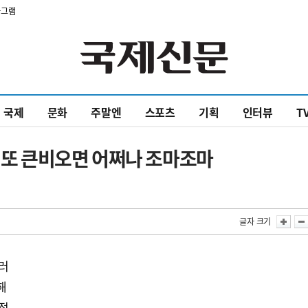
타그램
국제
문화
주말엔
스포츠
기획
인터뷰
T
, 또 큰비오면 어쩌나 조마조마
글자 크기
르러
해
지적