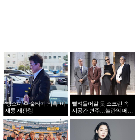
‘뺑소니 후 술타기 의혹’ 이
빨려들어갈 듯 스크린 속
재룡 재판행
시공간 변주…놀란의 메시
지는 ‘전쟁 속죄’