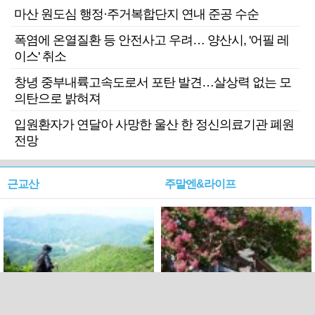
마산 원도심 행정·주거복합단지 연내 준공 수순
폭염에 온열질환 등 안전사고 우려… 양산시, '어필 레
이스' 취소
창녕 중부내륙고속도로서 포탄 발견…살상력 없는 모
의탄으로 밝혀져
입원환자가 연달아 사망한 울산 한 정신의료기관 폐원
전망
근교산
주말엔&라이프