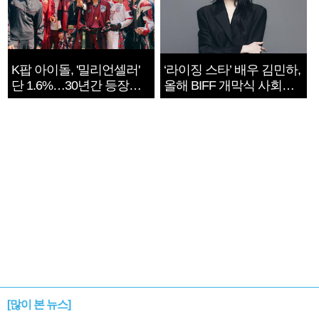
K팝 아이돌, '밀리언셀러'
‘라이징 스타’ 배우 김민하,
단 1.6%…30년간 등장
올해 BIFF 개막식 사회자
1182개팀 전수조사
확정
[많이 본 뉴스]