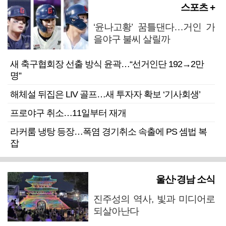
스포츠 +
‘윤나고황’ 꿈틀댄다…거인 가
을야구 불씨 살릴까
새 축구협회장 선출 방식 윤곽…“선거인단 192→2만
명”
해체설 뒤집은 LIV 골프…새 투자자 확보 ‘기사회생’
프로야구 취소…11일부터 재개
라커룸 냉탕 등장…폭염 경기취소 속출에 PS 셈법 복
잡
울산·경남 소식
진주성의 역사, 빛과 미디어로
되살아난다