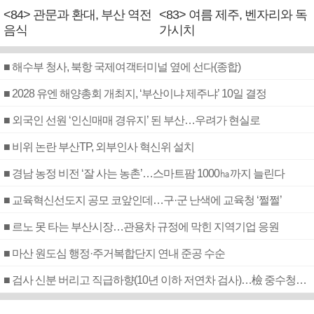
<84> 관문과 환대, 부산 역전
<83> 여름 제주, 벤자리와 독
음식
가시치
■ 해수부 청사, 북항 국제여객터미널 옆에 선다(종합)
■ 2028 유엔 해양총회 개최지, ‘부산이냐 제주냐’ 10일 결정
■ 외국인 선원 ‘인신매매 경유지’ 된 부산…우려가 현실로
■ 비위 논란 부산TP, 외부인사 혁신위 설치
■ 경남 농정 비전 ‘잘 사는 농촌’…스마트팜 1000㏊까지 늘린다
■ 교육혁신선도지 공모 코앞인데…구·군 난색에 교육청 ‘쩔쩔’
■ 르노 못 타는 부산시장…관용차 규정에 막힌 지역기업 응원
■ 마산 원도심 행정·주거복합단지 연내 준공 수순
■ 검사 신분 버리고 직급하향(10년 이하 저연차 검사)…檢 중수청행 기피