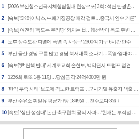
1
[2026 부산청소년극지체험탐험대 현장르포] 3회 : 석탄 탄광촌에서 북극 연구의 중심지로
2
[속보]“SK하이닉스, 中패키징공장 매각 검토…중국서 인수 거론”
3
[속보] 여전히 ‘독도는 우리땅’ 외치는 日…韓선박이 독도 주변 해양조사 활동하자 반발
4
노후 상수도관 파열에 폭염 속 사상구 2300여 가구 6시간 단수
5
부산 울산 경남 구름 많고 경남 북서내륙 소나기…폭염·열대야 계속
6
[속보]‘尹 탄핵 반대’ 세계로교회 손현보, 백악관서 트럼프 접견
7
1236회 로또 1등 11명…당첨금 각 24억4000만 원
8
‘탄약 부족 사태’ 보도에 격노한 트럼프…군사기밀 유출자 색출 지시
9
부산 주유소 휘발유 평균가 ℓ당 1849원… 전주보다 3원 ↓
10
[속보] ‘심판 성접대’ 논란 축구협회 공식 사과…“현재는 부적절 행위 없어”