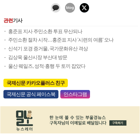
관련
기사
홍준표 지사 주민소환 투표 무산되나
주민소환 절차 시작…홍준표 지사 '시련의 여름' 오나
신석기 포경 증거물, 국가문화유산 격상
김상욱 울산시장 부산대 방문
울산 웨일즈, 성적·흥행 두 토끼 잡았다
국제신문 카카오플러스 친구
국제신문 공식 페이스북
인스타그램