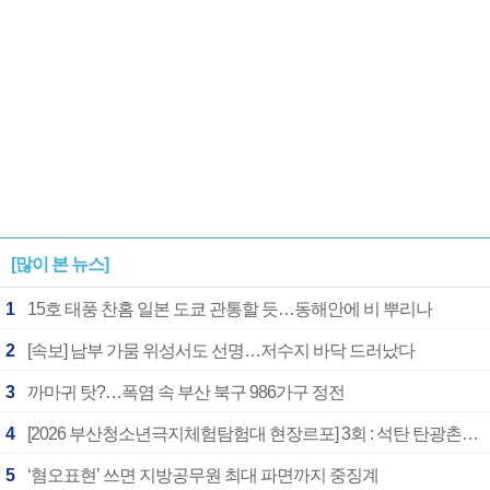
[많이 본 뉴스]
1
15호 태풍 찬홈 일본 도쿄 관통할 듯…동해안에 비 뿌리나
2
[속보] 남부 가뭄 위성서도 선명…저수지 바닥 드러났다
3
까마귀 탓?…폭염 속 부산 북구 986가구 정전
4
[2026 부산청소년극지체험탐험대 현장르포] 3회 : 석탄 탄광촌에서 북극 연구의 중심지로
5
‘혐오표현’ 쓰면 지방공무원 최대 파면까지 중징계