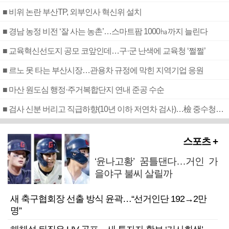
■ 비위 논란 부산TP, 외부인사 혁신위 설치
■ 경남 농정 비전 ‘잘 사는 농촌’…스마트팜 1000㏊까지 늘린다
■ 교육혁신선도지 공모 코앞인데…구·군 난색에 교육청 ‘쩔쩔’
■ 르노 못 타는 부산시장…관용차 규정에 막힌 지역기업 응원
■ 마산 원도심 행정·주거복합단지 연내 준공 수순
■ 검사 신분 버리고 직급하향(10년 이하 저연차 검사)…檢 중수청행 기피
스포츠 +
‘윤나고황’ 꿈틀댄다…거인 가
을야구 불씨 살릴까
새 축구협회장 선출 방식 윤곽…“선거인단 192→2만
명”