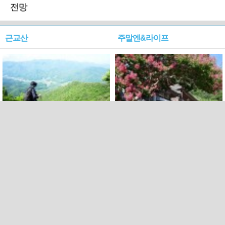
전망
근교산
주말엔&라이프
근교산&그너머…상주·문경
폭염보다 더 뜨거워라…100
청화산~시루봉
일을 붉게 불태울 ‘선비정신’
피었네
PC버전
엑스
페이스북
Copyright ⓒ 2015 All rights reserved by 국제신문