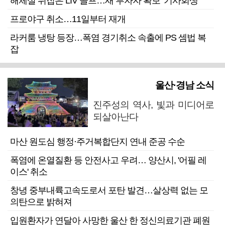
해체설 뒤집은 LIV 골프…새 투자자 확보 ‘기사회생’
프로야구 취소…11일부터 재개
라커룸 냉탕 등장…폭염 경기취소 속출에 PS 셈법 복
잡
울산·경남 소식
진주성의 역사, 빛과 미디어로
되살아난다
마산 원도심 행정·주거복합단지 연내 준공 수순
폭염에 온열질환 등 안전사고 우려… 양산시, '어필 레
이스' 취소
창녕 중부내륙고속도로서 포탄 발견…살상력 없는 모
의탄으로 밝혀져
입원환자가 연달아 사망한 울산 한 정신의료기관 폐원