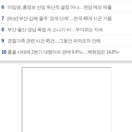
6
이임생, 홍명보 선임 독단적 결정 아냐…면담 메모 제출
7
[속보] 부산·김해·울주 ‘경계 단계’…전국 48개 시군 가뭄
8
부산·울산·경남 폭염 속 소나기·비…무더위는 지속
9
경찰가족 관련 사건 45건…그동안 파악조차 안해
10
홈플 사태에 2분기 대형마트 판매 9.4%↓…백화점은 14.8%↑