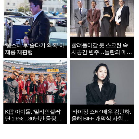
‘뺑소니 후 술타기 의혹’ 이
빨려들어갈 듯 스크린 속
재룡 재판행
시공간 변주…놀란의 메시
지는 ‘전쟁 속죄’
K팝 아이돌, '밀리언셀러'
‘라이징 스타’ 배우 김민하,
단 1.6%…30년간 등장
올해 BIFF 개막식 사회자
1182개팀 전수조사
확정