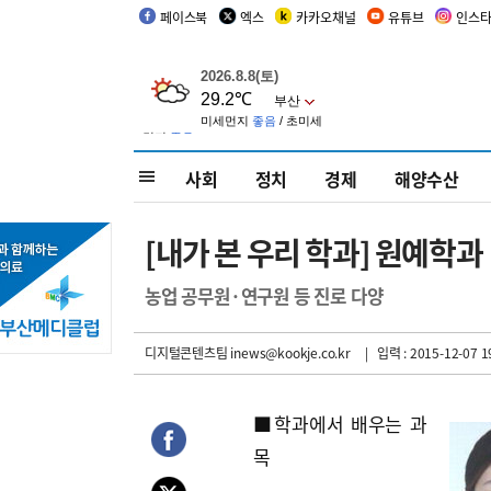
페이스북
엑스
카카오채널
유튜브
인스
사회
정치
경제
해양수산
[내가 본 우리 학과] 원예학과
농업 공무원·연구원 등 진로 다양
디지털콘텐츠팀 inews@kookje.co.kr
| 입력 : 2015-12-07 1
■학과에서 배우는 과
목