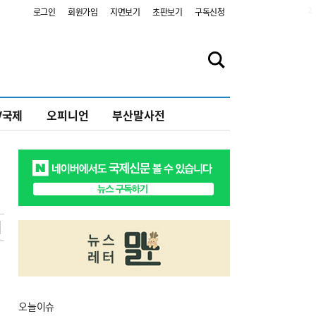
2
로그인
회원가입
지면보기
초판보기
구독신청
V국제
오피니언
부산말사전
오늘
이슈