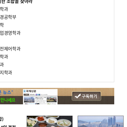
리한 조합을 찾아라
생학과
환경공학부
대학
식산업경영학과
도운전제어학과
공학과
학과
복지학과
합)