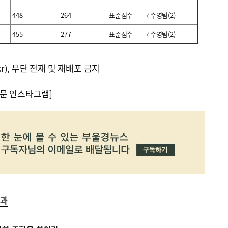
448
264
표준점수
국수영탐(2)
455
277
표준점수
국수영탐(2)
kr), 무단 전재 및 재배포 금지
문 인스타그램]
학과