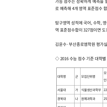
가능 점수는 정확하게 예측을 할
로 예측해 4개 영역 표준점수 합
탐구영역 성적에 국어, 수학, 
역 표준점수합이 327점이면 도
김윤수·부산종로엠학원 평가
◇ 2016 수능 점수 기준 대학별
모
대학명
군
모집단위명
인
서울대
가
식물생산과학부
22
경북대
나
원예과학과
25