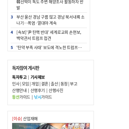
韓선박이 독도 주변 해양조사 활동하자 반
발
3
부산 울산 경남 구름 많고 경남 북서내륙 소
나기…폭염·열대야 계속
4
[속보]‘尹 탄핵 반대’ 세계로교회 손현보,
백악관서 트럼프 접견
5
‘탄약 부족 사태’ 보도에 격노한 트럼프…
군사기밀 유출자 색출 지시
6
부산 주유소 휘발유 평균가 ℓ당 1849원…
독자참여 게시판
전주보다 3원 ↓
독자투고
|
기사제보
7
노후 상수도관 파열에 폭염 속 사상구 2300
인사
|
모임
|
개업
|
결혼
|
출산
|
동정
|
부고
여 가구 6시간 단수
산행안내
|
산행후기
|
산행사진
8
[속보] ‘심판 성접대’ 논란 축구협회 공식 사
등산
가이드
|
낚시
가이드
과…“현재는 부적절 행위 없어”
9
"올해 코스피 사이드카 43회 중 25회는 삼
전닉스 ETF 이후 발생"
[이슈]
산업재해
10
서울 중랑구서 흉기 난동…60대 남성 2명