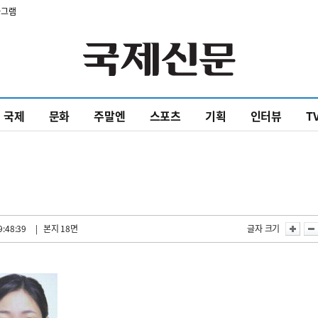
타그램
국제
문화
주말엔
스포츠
기획
인터뷰
T
9:48:39
| 본지 18면
글자 크기