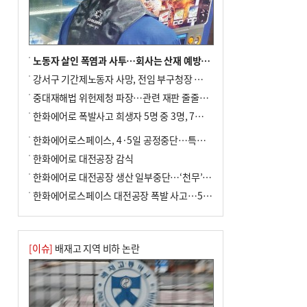
사망
노동자 살인 폭염과 사투…회사는 산재 예방·전기료 절감 전력
강서구 기간제노동자 사망, 전임 부구청장 檢 송치
중대재해법 위헌제청 파장…관련 재판 줄줄이 브레이크
한화에어로 폭발사고 희생자 5명 중 3명, 7일 영면
한화에어로스페이스, 4·5일 공정중단…특별 안전점검
한화에어로 대전공장 감식
한화에어로 대전공장 생산 일부중단…‘천무’ 수출 비상
한화에어로스페이스 대전공장 폭발 사고…5명 사망·2명 부상(종합)
[이슈]
배재고 지역 비하 논란