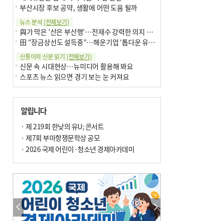
부산시장 후보 공약, 생활에 어떤 도움 될까
뉴스 분석
[전체보기]
與가 막은 ‘산은 부산행’…전재수 강력한 의지 표명 없인 공염불
田 “장금상선도 설득중”…해운기업 ‘톱다운 유치전’ 가속
신통이의 신문 읽기
[전체보기]
신문 속 시대현상…뉴미디어 활용해 봐요
스포츠 뉴스 읽으면 경기 보는 눈 커져요
어떻게 생각하십니까
[전체보기]
구·군 승진 축하화분 관행 없애자니 소상공인 울상
알립니다
3년째 병상에 있는 구의원…의정활동 못해도 월급 그대로
팩트체크
· 제 219회 한낮의 유U; 콘서트
[전체보기]
금정산 반려견 데리고 갈 수 있나…알아보니 ‘국립공원은 출입 불가’
· 제7회 부마항쟁문학상 공모
서울 도림천도 공업용수 활용한다는 사례, 정수 없이 한강물 공급…수질만 공업용수
· 2026 국제 어린이·청소년 경제아카데미
포토에세이
[전체보기]
연꽃 위 개개비
의령 한우산 털중나리
한 손 뉴스
[전체보기]
시민이 개발한 폭염 대응 앱 ‘그늘로’ 길안내 지도 등 인기
골목 맛집 발굴 고메 셀렉션…부산시, 페스티벌 시월 연계