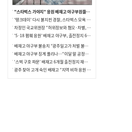
"스타벅스 가야지" 응원 배재고 야구부원들, 학교서 징계 처분
‘탱크데이’ 다시 불지핀 경찰, 스타벅스 모욕 혐의 압수수색
차정인 국교위원장 “허위정보와 혐오·차별, 학교 교실까지 유입"
‘5·18 폄훼 응원’ 배재고 야구부, 출전정지 6개월→1개월 감경
배재고 야구부 불송치 “광주일고가 처벌 불원 의사 표해”
배재고 야구부 징계 풀리나…“이달 말 공정위서 재심의”
‘스벅 구호 파문’ 배재고 6개월 출전정지 재심 신청키로
광주 찾아 고개 숙인 배재고 “지역 비하 응원 잘못”(종합)