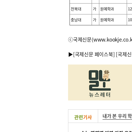
전북대
가
원예학과
12
충남대
가
원예학과
10
ⓒ국제신문(www.kookje.co.
▶
[국제신문 페이스북]
[국제신
내가 본 우리 
관련
기사