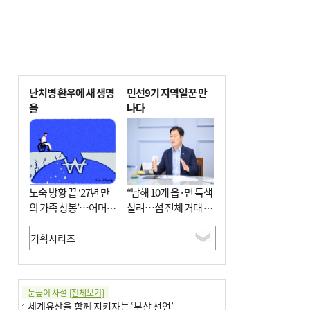
난치병 환우에 새 생명
민선9기 지역일꾼 만
을
나다
노숙 방황 끝 ‘27년 만
“남해 10개 읍·면 특색
의 가족 상봉’…어머니
살려…섬 전체 거대 정
와 행복 꿈꿔
원으로 조성”
눈높이 사설
[전체보기]
세계유산을 함께 지키자는 ‘부산 선언’