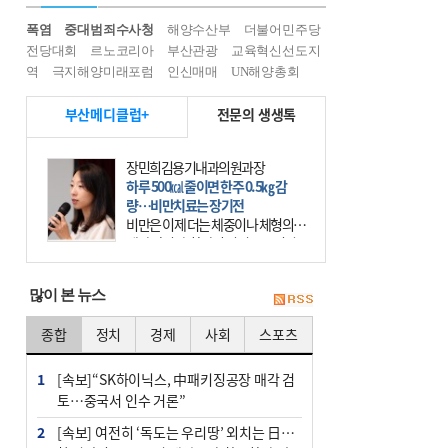
폭염
중대범죄수사청
해양수산부
더불어민주당
전당대회
르노코리아
부산관광
교육혁신선도지
역
극지해양미래포럼
인신매매
UN해양총회
부산메디클럽+
전문의 생생톡
장민희김용기내과의원과장
하루 500㎉ 줄이면 한주 0.5㎏ 감
량…비만치료는 장기전
비만은 이제 더는 체중이나 체형의 문
제가 아니다. 하나의 질병으로 인지
하고 치료와 관리를 해야 한다. 세계
보건기구(WHO)는 이미 1994년 비만
많이 본 뉴스
을 인류의 중요한
종합
정치
경제
사회
스포츠
1
[속보]“SK하이닉스, 中패키징공장 매각 검
토…중국서 인수 거론”
2
[속보] 여전히 ‘독도는 우리땅’ 외치는 日…