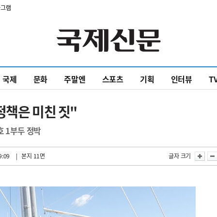
타그램
국제
문화
주말엔
스포츠
기획
인터뷰
T
정책은 미친 짓"
호 1부두 정박
9:09
| 본지 11면
글자 크기