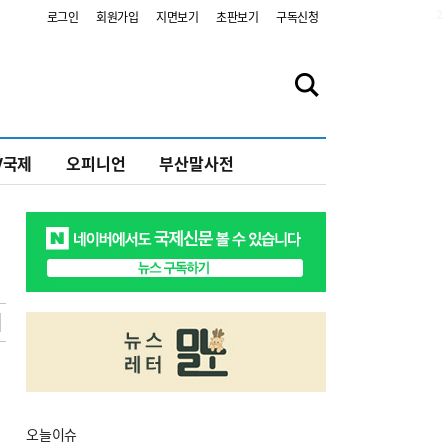
2
로그인
회원가입
지면보기
초판보기
구독신청
V국제
오피니언
부산말사전
오늘
이슈