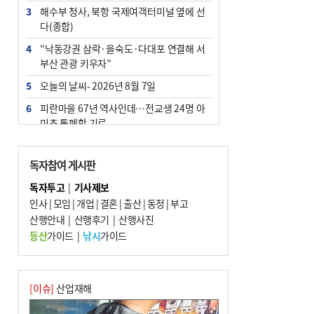
3
해수부 청사, 북항 국제여객터미널 옆에 선
다(종합)
4
“낙동강권 삼락·을숙도·다대포 연결해 서
부산 관광 키우자”
5
오늘의 날씨- 2026년 8월 7일
6
피란마을 67년 역사인데…전교생 24명 아
미초 통폐합 기로
7
부울경 주말부터 비소식…‘극한 폭염’ 한풀
꺾일 듯
독자참여 게시판
8
[사설] 해수부 신청사 북항으로 확정, 해양
독자투고
|
기사제보
수도 도약의 전환점
인사
|
모임
|
개업
|
결혼
|
출산
|
동정
|
부고
9
산행안내
외국인 선원 ‘인신매매 경유지’ 된 부산…
|
산행후기
|
산행사진
우려가 현실로
등산
가이드
|
낚시
가이드
10
르노 못 타는 부산시장…관용차 규정에 막
힌 지역기업 응원
[이슈]
산업재해