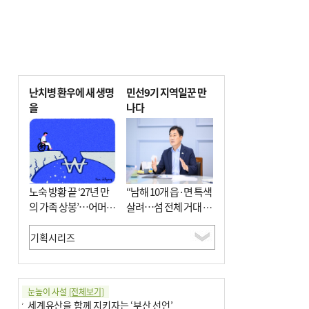
난치병 환우에 새 생명
민선9기 지역일꾼 만
을
나다
노숙 방황 끝 ‘27년 만
“남해 10개 읍·면 특색
의 가족 상봉’…어머니
살려…섬 전체 거대 정
와 행복 꿈꿔
원으로 조성”
눈높이 사설
[전체보기]
세계유산을 함께 지키자는 ‘부산 선언’