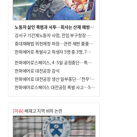
노동자 살인 폭염과 사투…회사는 산재 예방·전기료 절감 전력
강서구 기간제노동자 사망, 전임 부구청장 檢 송치
중대재해법 위헌제청 파장…관련 재판 줄줄이 브레이크
한화에어로 폭발사고 희생자 5명 중 3명, 7일 영면
한화에어로스페이스, 4·5일 공정중단…특별 안전점검
한화에어로 대전공장 감식
한화에어로 대전공장 생산 일부중단…‘천무’ 수출 비상
한화에어로스페이스 대전공장 폭발 사고…5명 사망·2명 부상(종합)
[이슈]
배재고 지역 비하 논란