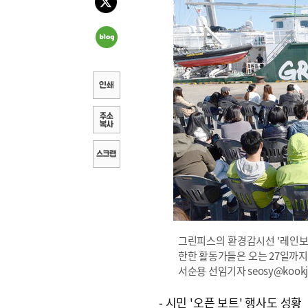
그린피스의 환경감시선 '레인보우
한한 활동가들은 오는 27일까지
서순용 선임기자 seosy@kookje
- 시민 '오픈 보트' 행사도 성황