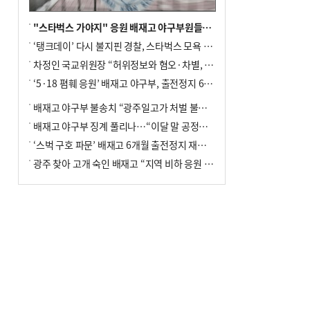
"스타벅스 가야지" 응원 배재고 야구부원들, 학교서 징계 처분
‘탱크데이’ 다시 불지핀 경찰, 스타벅스 모욕 혐의 압수수색
차정인 국교위원장 “허위정보와 혐오·차별, 학교 교실까지 유입"
‘5·18 폄훼 응원’ 배재고 야구부, 출전정지 6개월→1개월 감경
배재고 야구부 불송치 “광주일고가 처벌 불원 의사 표해”
배재고 야구부 징계 풀리나…“이달 말 공정위서 재심의”
‘스벅 구호 파문’ 배재고 6개월 출전정지 재심 신청키로
광주 찾아 고개 숙인 배재고 “지역 비하 응원 잘못”(종합)