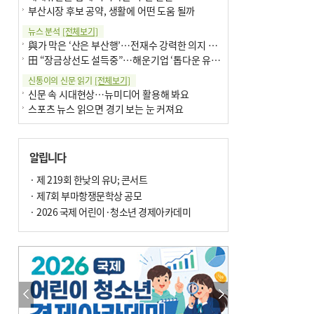
부산시장 후보 공약, 생활에 어떤 도움 될까
뉴스 분석
[전체보기]
與가 막은 ‘산은 부산행’…전재수 강력한 의지 표명 없인 공염불
田 “장금상선도 설득중”…해운기업 ‘톱다운 유치전’ 가속
신통이의 신문 읽기
[전체보기]
신문 속 시대현상…뉴미디어 활용해 봐요
스포츠 뉴스 읽으면 경기 보는 눈 커져요
어떻게 생각하십니까
[전체보기]
구·군 승진 축하화분 관행 없애자니 소상공인 울상
알립니다
3년째 병상에 있는 구의원…의정활동 못해도 월급 그대로
팩트체크
· 제 219회 한낮의 유U; 콘서트
[전체보기]
금정산 반려견 데리고 갈 수 있나…알아보니 ‘국립공원은 출입 불가’
· 제7회 부마항쟁문학상 공모
서울 도림천도 공업용수 활용한다는 사례, 정수 없이 한강물 공급…수질만 공업용수
· 2026 국제 어린이·청소년 경제아카데미
포토에세이
[전체보기]
연꽃 위 개개비
의령 한우산 털중나리
한 손 뉴스
[전체보기]
시민이 개발한 폭염 대응 앱 ‘그늘로’ 길안내 지도 등 인기
골목 맛집 발굴 고메 셀렉션…부산시, 페스티벌 시월 연계