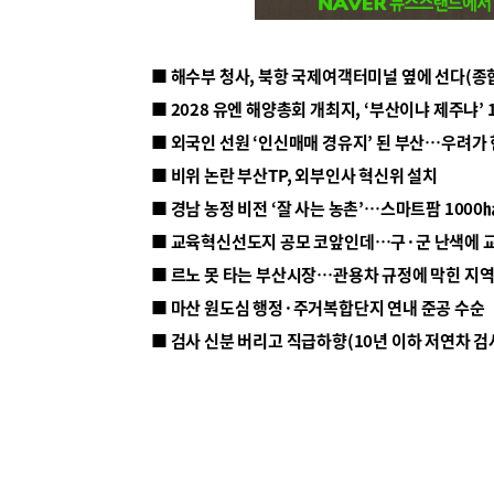
■ 해수부 청사, 북항 국제여객터미널 옆에 선다(종
■ 2028 유엔 해양총회 개최지, ‘부산이냐 제주냐’ 
■ 외국인 선원 ‘인신매매 경유지’ 된 부산…우려가
■ 비위 논란 부산TP, 외부인사 혁신위 설치
■ 르노 못 타는 부산시장…관용차 규정에 막힌 지
■ 마산 원도심 행정·주거복합단지 연내 준공 수순