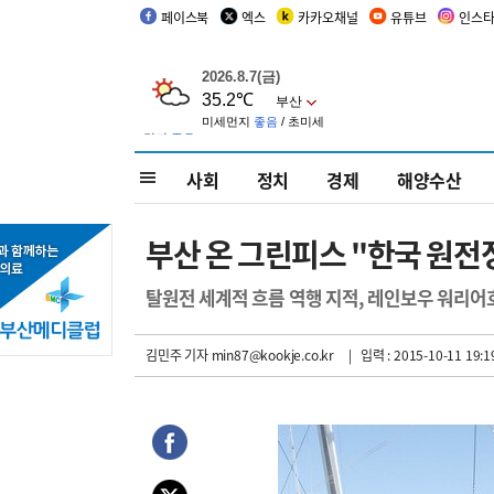
페이스북
엑스
카카오채널
유튜브
인스
사회
정치
경제
해양수산
부산 온 그린피스 "한국 원전
탈원전 세계적 흐름 역행 지적, 레인보우 워리어
김민주 기자
min87@kookje.co.kr
| 입력 : 2015-10-11 19:1