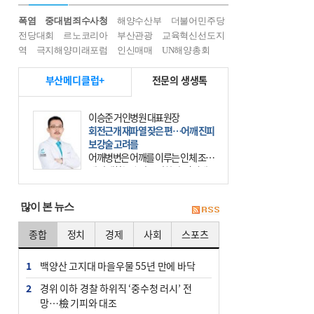
폭염
중대범죄수사청
해양수산부
더불어민주당
전당대회
르노코리아
부산관광
교육혁신선도지
역
극지해양미래포럼
인신매매
UN해양총회
부산메디클럽+
전문의 생생톡
윤경석 한국한의원 대표원장
암 치유, 몸·마음 균형 회복부터 시작
을
요즘 ‘암 조기 발견’에 대한 관심이 커
진다. 하지만 그 이면에는 놓치기 쉬
운 함정이 하나 있다. 바로 성급한 치
료이다. 최근 70대 여성 환자가 위암
많이 본 뉴스
초기 진단
종합
정치
경제
사회
스포츠
1
백양산 고지대 마을우물 55년 만에 바닥
2
경위 이하 경찰 하위직 ‘중수청 러시’ 전
망…檢 기피와 대조