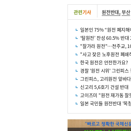
관련
기사
원전반대
,
부산
일본인 75% “원전 폐지해
‘탈원전’ 찬성 60.5% 반대 
"잘가라 원전"…천주교, 
"사고 잦은 노후원전 폐쇄
한국 원전은 안전한가요?
경찰 '원전 시위' 그린피스
그린피스, 고리원전 앞바
신고리 5,6호기 건설 반대
고이즈미 "원전 재가동 잘
일본 국민들 원전반대 '목청