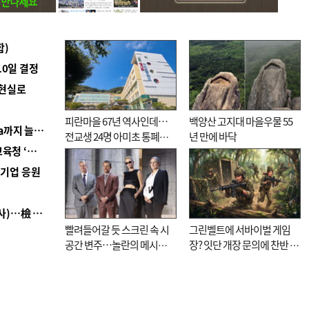
합)
10일 결정
 현실로
피란마을 67년 역사인데…
백양산 고지대 마을우물 55
■ 경남 농정 비전 ‘잘 사는 농촌’…스마트팜 1000㏊까지 늘린다
전교생 24명 아미초 통폐합
년 만에 바닥
■ 교육혁신선도지 공모 코앞인데…구·군 난색에 교육청 ‘쩔쩔’
기로
역기업 응원
■ 검사 신분 버리고 직급하향(10년 이하 저연차 검사)…檢 중수청행 기피
빨려들어갈 듯 스크린 속 시
그린벨트에 서바이벌 게임
공간 변주…놀란의 메시지
장? 잇단 개장 문의에 찬반 논
는 ‘전쟁 속죄’
쟁