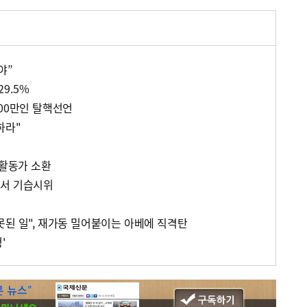
야”
29.5%
100만인 탈핵선언
하라"
 활동가 소환
다서 기습시위
못된 일", 재가동 밀어붙이는 아베에 직격탄
'