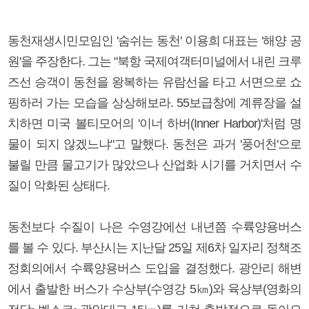
동천재생시민모임인 '숨쉬는 동천' 이용희 대표는 '해양 공
원'을 주장한다. 그는 "북항 국제여객터미널에서 내린 크루
즈선 승객이 동천을 왕복하는 유람선을 타고 서면으로 쇼
핑하러 가는 모습을 상상해보라. 55보급창에 계류장을 설
치하면 미국 볼티모어의 '이너 하버(Inner Harbor)'처럼 명
물이 되지 않겠느냐"고 말했다. 동천은 과거 '풍어천'으로
불릴 만큼 물고기가 많았으나 산업화 시기를 거치면서 수
질이 악화된 상태다.
동천보다 수질이 나은 수영강에선 내년쯤 수륙양용버스
를 볼 수 있다. 부산시는 지난달 25일 제6차 일자리 정책조
정회의에서 수륙양용버스 도입을 결정했다. 광안리 해변
에서 출발한 버스가 수상부(수영강 5㎞)와 육상부(영화의