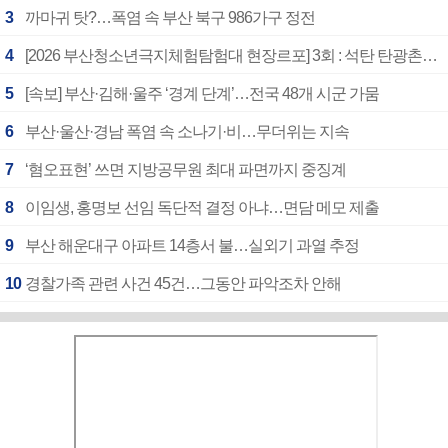
3
까마귀 탓?…폭염 속 부산 북구 986가구 정전
4
[2026 부산청소년극지체험탐험대 현장르포] 3회 : 석탄 탄광촌에서 북극 연구의 중심지로
5
[속보] 부산·김해·울주 ‘경계 단계’…전국 48개 시군 가뭄
6
부산·울산·경남 폭염 속 소나기·비…무더위는 지속
7
‘혐오표현’ 쓰면 지방공무원 최대 파면까지 중징계
8
이임생, 홍명보 선임 독단적 결정 아냐…면담 메모 제출
9
부산 해운대구 아파트 14층서 불…실외기 과열 추정
10
경찰가족 관련 사건 45건…그동안 파악조차 안해