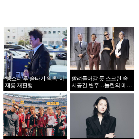
‘뺑소니 후 술타기 의혹’ 이
빨려들어갈 듯 스크린 속
재룡 재판행
시공간 변주…놀란의 메시
지는 ‘전쟁 속죄’