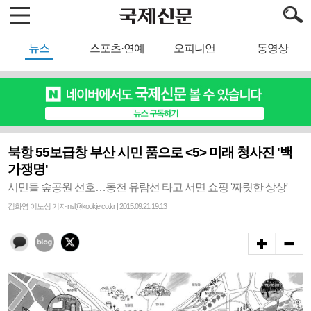
뉴스
스포츠·연예
오피니언
동영상
북항 55보급창 부산 시민 품으로 <5> 미래 청사진 '백
가쟁명'
시민들 숲공원 선호…동천 유람선 타고 서면 쇼핑 '짜릿한 상상'
김화영 이노성 기자 nsl@kookje.co.kr | 2015.09.21 19:13