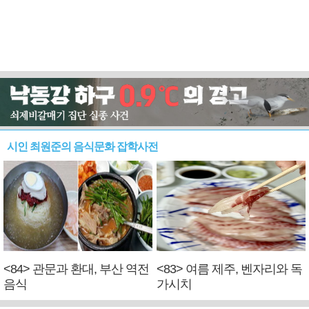
시인 최원준의 음식문화 잡학사전
<84> 관문과 환대, 부산 역전
<83> 여름 제주, 벤자리와 독
음식
가시치