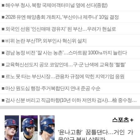
■ 해수부 청사, 북항 국제여객터미널 옆에 선다(종합)
■ 2028 유엔 해양총회 개최지, ‘부산이냐 제주냐’ 10일 결정
■ 외국인 선원 ‘인신매매 경유지’ 된 부산…우려가 현실로
■ 비위 논란 부산TP, 외부인사 혁신위 설치
■ 경남 농정 비전 ‘잘 사는 농촌’…스마트팜 1000㏊까지 늘린다
■ 교육혁신선도지 공모 코앞인데…구·군 난색에 교육청 ‘쩔쩔’
■ 르노 못 타는 부산시장…관용차 규정에 막힌 지역기업 응원
■ 마산 원도심 행정·주거복합단지 연내 준공 수순
■ 검사 신분 버리고 직급하향(10년 이하 저연차 검사)…檢 중수청행 기피
스포츠 +
‘윤나고황’ 꿈틀댄다…거인 가
을야구 불씨 살릴까