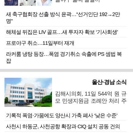
새 축구협회장 선출 방식 윤곽…“선거인단 192→2만
명”
해체설 뒤집은 LIV 골프…새 투자자 확보 ‘기사회생’
프로야구 취소…11일부터 재개
라커룸 냉탕 등장…폭염 경기취소 속출에 PS 셈법 복
잡
울산·경남 소식
김해시의회, 11일 544억 원 규
모 민생지원금 조례안 처리 주
목
기록적 폭염·가뭄에도 양산시 가축 폐사 ‘낮은 수준’
사천시 하동군, 사천공항 확장과 CIQ 설치 공동 건의