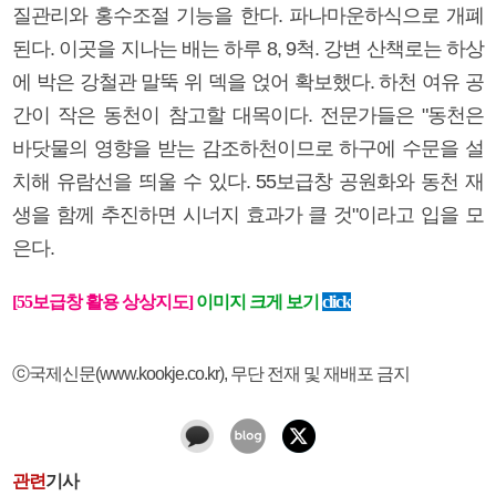
질관리와 홍수조절 기능을 한다. 파나마운하식으로 개폐
된다. 이곳을 지나는 배는 하루 8, 9척. 강변 산책로는 하상
에 박은 강철관 말뚝 위 덱을 얹어 확보했다. 하천 여유 공
간이 작은 동천이 참고할 대목이다. 전문가들은 "동천은
바닷물의 영향을 받는 감조하천이므로 하구에 수문을 설
치해 유람선을 띄울 수 있다. 55보급창 공원화와 동천 재
생을 함께 추진하면 시너지 효과가 클 것"이라고 입을 모
은다.
[55보급창 활용 상상지도]
이미지 크게 보기
click
ⓒ국제신문(www.kookje.co.kr), 무단 전재 및 재배포 금지
관련
기사