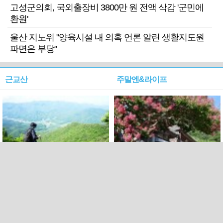
고성군의회, 국외출장비 3800만 원 전액 삭감 '군민에
환원'
울산 지노위 "양육시설 내 의혹 언론 알린 생활지도원
파면은 부당"
근교산
주말엔&라이프
근교산&그너머…상주·문경
폭염보다 더 뜨거워라…100
청화산~시루봉
일을 붉게 불태울 ‘선비정신’
피었네
PC버전
엑스
페이스북