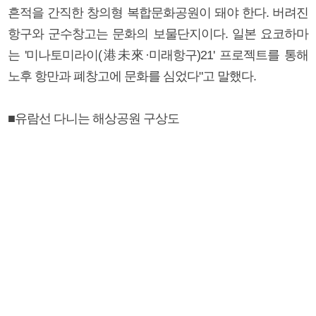
흔적을 간직한 창의형 복합문화공원이 돼야 한다. 버려진
항구와 군수창고는 문화의 보물단지이다. 일본 요코하마
는 '미나토미라이(港未來·미래항구)21' 프로젝트를 통해
노후 항만과 폐창고에 문화를 심었다"고 말했다.
■유람선 다니는 해상공원 구상도