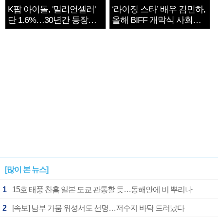
K팝 아이돌, '밀리언셀러'
‘라이징 스타’ 배우 김민하,
단 1.6%…30년간 등장
올해 BIFF 개막식 사회자
1182개팀 전수조사
확정
[많이 본 뉴스]
1
15호 태풍 찬홈 일본 도쿄 관통할 듯…동해안에 비 뿌리나
2
[속보] 남부 가뭄 위성서도 선명…저수지 바닥 드러났다