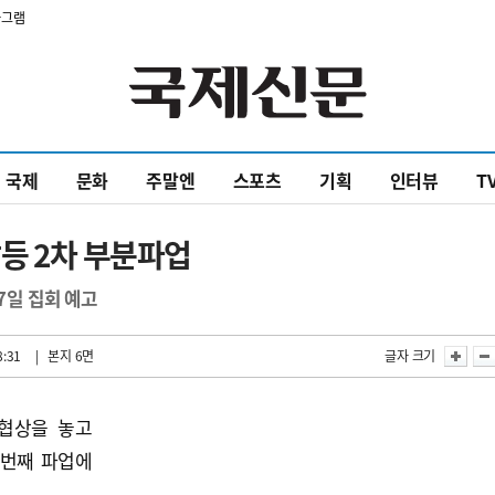
타그램
국제
문화
주말엔
스포츠
기획
인터뷰
T
등 2차 부분파업
7일 집회 예고
8:31
| 본지 6면
글자 크기
협상을 놓고
 번째 파업에