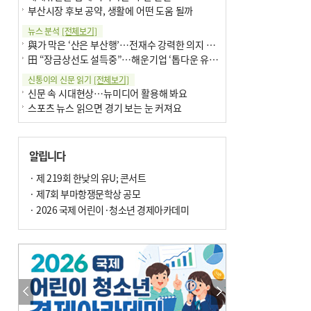
부산시장 후보 공약, 생활에 어떤 도움 될까
뉴스 분석
[전체보기]
與가 막은 ‘산은 부산행’…전재수 강력한 의지 표명 없인 공염불
田 “장금상선도 설득중”…해운기업 ‘톱다운 유치전’ 가속
신통이의 신문 읽기
[전체보기]
신문 속 시대현상…뉴미디어 활용해 봐요
스포츠 뉴스 읽으면 경기 보는 눈 커져요
어떻게 생각하십니까
[전체보기]
구·군 승진 축하화분 관행 없애자니 소상공인 울상
알립니다
3년째 병상에 있는 구의원…의정활동 못해도 월급 그대로
팩트체크
· 제 219회 한낮의 유U; 콘서트
[전체보기]
금정산 반려견 데리고 갈 수 있나…알아보니 ‘국립공원은 출입 불가’
· 제7회 부마항쟁문학상 공모
서울 도림천도 공업용수 활용한다는 사례, 정수 없이 한강물 공급…수질만 공업용수
· 2026 국제 어린이·청소년 경제아카데미
포토에세이
[전체보기]
연꽃 위 개개비
의령 한우산 털중나리
한 손 뉴스
[전체보기]
시민이 개발한 폭염 대응 앱 ‘그늘로’ 길안내 지도 등 인기
골목 맛집 발굴 고메 셀렉션…부산시, 페스티벌 시월 연계