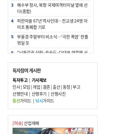
3
해수부 청사, 북항 국제여객터미널 옆에 선
다(종합)
4
피란마을 67년 역사인데…전교생 24명 아
미초 통폐합 기로
5
부울경 주말부터 비소식…‘극한 폭염’ 한풀
꺾일 듯
6
“낙동강권 삼락·을숙도·다대포 연결해 서
부산 관광 키우자”
7
오늘의 날씨- 2026년 8월 7일
독자참여 게시판
8
외국인 선원 ‘인신매매 경유지’ 된 부산…
독자투고
|
기사제보
우려가 현실로
인사
|
모임
|
개업
|
결혼
|
출산
|
동정
|
부고
9
산행안내
[사설] 해수부 신청사 북항으로 확정, 해양
|
산행후기
|
산행사진
수도 도약의 전환점
등산
가이드
|
낚시
가이드
10
르노 못 타는 부산시장…관용차 규정에 막
힌 지역기업 응원
[이슈]
산업재해