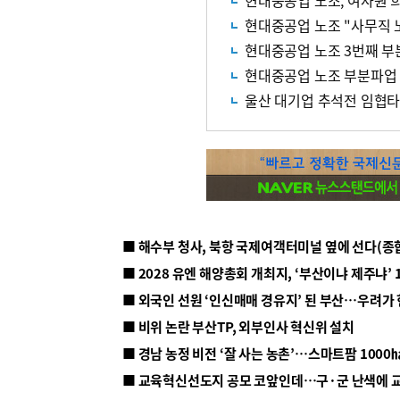
현대중공업 노조, 여사원 
현대중공업 노조 "사무직 
현대중공업 노조 3번째 부
현대중공업 노조 부분파업
울산 대기업 추석전 임협타
■ 해수부 청사, 북항 국제여객터미널 옆에 선다(종
■ 2028 유엔 해양총회 개최지, ‘부산이냐 제주냐’ 
■ 외국인 선원 ‘인신매매 경유지’ 된 부산…우려가
■ 비위 논란 부산TP, 외부인사 혁신위 설치