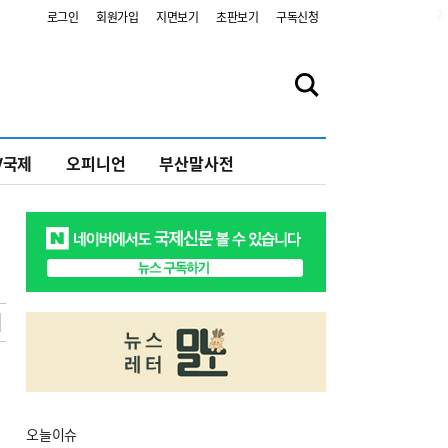
2
로그인
회원가입
지면보기
초판보기
구독신청
V국제
오피니언
부산말사전
오늘
이슈