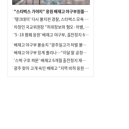
"스타벅스 가야지" 응원 배재고 야구부원들, 학교서 징계 처분
‘탱크데이’ 다시 불지핀 경찰, 스타벅스 모욕 혐의 압수수색
차정인 국교위원장 “허위정보와 혐오·차별, 학교 교실까지 유입"
‘5·18 폄훼 응원’ 배재고 야구부, 출전정지 6개월→1개월 감경
배재고 야구부 불송치 “광주일고가 처벌 불원 의사 표해”
배재고 야구부 징계 풀리나…“이달 말 공정위서 재심의”
‘스벅 구호 파문’ 배재고 6개월 출전정지 재심 신청키로
광주 찾아 고개 숙인 배재고 “지역 비하 응원 잘못”(종합)