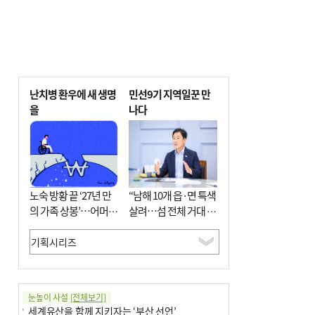
난치병 환우에 새 생명
민선9기 지역일꾼 만
을
나다
노숙 방황 끝 ‘27년 만
“남해 10개 읍·면 특색
의 가족 상봉’…어머니
살려…섬 전체 거대 정
와 행복 꿈꿔
원으로 조성”
눈높이 사설
[전체보기]
세계유산을 함께 지키자는 ‘부산 선언’