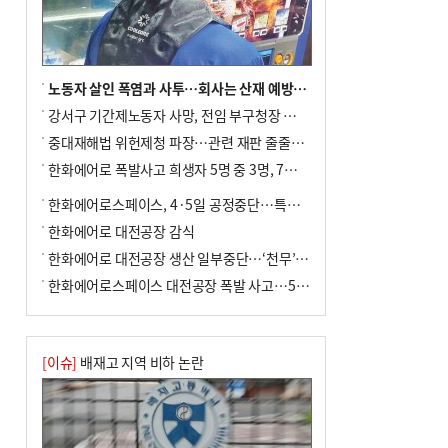
노동자 살인 폭염과 사투…회사는 산재 예방·전기료 절감 전력
강서구 기간제노동자 사망, 전임 부구청장 檢 송치
중대재해법 위헌제청 파장…관련 재판 줄줄이 브레이크
한화에어로 폭발사고 희생자 5명 중 3명, 7일 영면
한화에어로스페이스, 4·5일 공정중단…특별 안전점검
한화에어로 대전공장 감식
한화에어로 대전공장 생산 일부중단…‘천무’ 수출 비상
한화에어로스페이스 대전공장 폭발 사고…5명 사망·2명 부상(종합)
[이슈]
배재고 지역 비하 논란