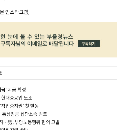
문 인스타그램]
조
금' 지급 확정
 현대중공업 노조
'작업중지권' 첫 발동
치 통상임금 집단소송 검토
직…勞, 부당노동행위 혐의 고발