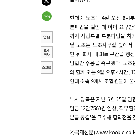
현대중 노조는 4일 오전 8시부
분파업을 벌인 데 이어 요구안
까지 사업부별 부분파업을 하기
날 노조는 노조사무실 앞에서
연 뒤 회사 내 3㎞ 구간을 행
임협안 수용을 촉구했다. 노조
와 함께 오는 9일 오후 4시간,
연대 소속 9개사 조합원들이 울
노사 양측은 지난 6월 25일 
임금 12만7560원 인상, 직무
본급 동결'을 고수해 합의점을 
ⓒ국제신문(www.kookje.co.