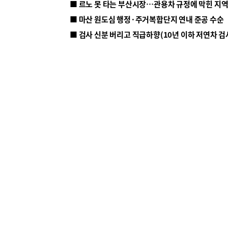
■ 르노 못 타는 부산시장…관용차 규정에 막힌 지
■ 마산 원도심 행정·주거복합단지 연내 준공 수순