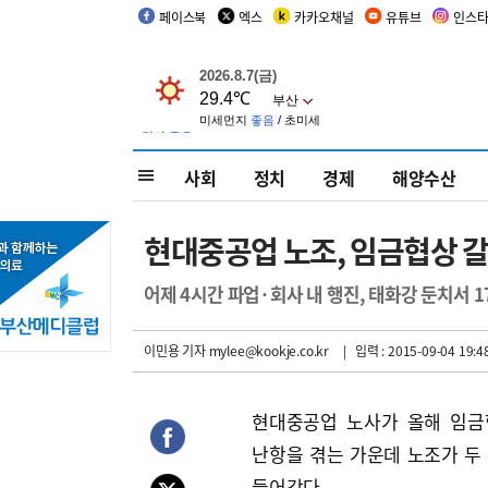
페이스북
엑스
카카오채널
유튜브
인스
사회
정치
경제
해양수산
현대중공업 노조, 임금협상 갈
어제 4시간 파업·회사 내 행진, 태화강 둔치서 1
이민용 기자
mylee@kookje.co.kr
| 입력 : 2015-09-04 19:4
현대중공업 노사가 올해 임금
난항을 겪는 가운데 노조가 두
들어갔다.