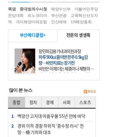
폭염
중대범죄수사청
해양수산부
더불어민주당
전당대회
르노코리아
부산관광
교육혁신선도지
역
극지해양미래포럼
인신매매
UN해양총회
부산메디클럽+
전문의 생생톡
장민희김용기내과의원과장
하루 500㎉ 줄이면 한주 0.5㎏ 감
량…비만치료는 장기전
비만은 이제 더는 체중이나 체형의 문
제가 아니다. 하나의 질병으로 인지
하고 치료와 관리를 해야 한다. 세계
보건기구(WHO)는 이미 1994년 비만
많이 본 뉴스
을 인류의 중요한
종합
정치
경제
사회
스포츠
1
백양산 고지대 마을우물 55년 만에 바닥
2
경위 이하 경찰 하위직 ‘중수청 러시’ 전
망…檢 기피와 대조