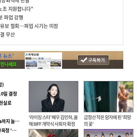
희망퇴직에 반발
노조 지원합니다"
분 파업 강행
 유보 철회…파업 시기는 미정
결 무산
합)
10일 결정
 현실로
‘라이징 스타’ 배우 김민하, 올
금정산 작은 암자에 핀 ‘희망
■ 경남 농정 비전 ‘잘 사는 농촌’…스마트팜 1000㏊까지 늘린다
해 BIFF 개막식 사회자 확정
의 꽃’
■ 교육혁신선도지 공모 코앞인데…구·군 난색에 교육청 ‘쩔쩔’