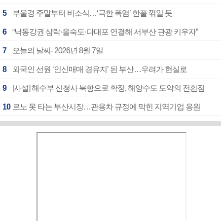
5
부울경 주말부터 비소식…‘극한 폭염’ 한풀 꺾일 듯
6
“낙동강권 삼락·을숙도·다대포 연결해 서부산 관광 키우자”
7
오늘의 날씨- 2026년 8월 7일
8
외국인 선원 ‘인신매매 경유지’ 된 부산…우려가 현실로
9
[사설] 해수부 신청사 북항으로 확정, 해양수도 도약의 전환점
10
르노 못 타는 부산시장…관용차 규정에 막힌 지역기업 응원