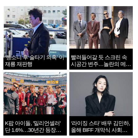
‘뺑소니 후 술타기 의혹’ 이
빨려들어갈 듯 스크린 속
재룡 재판행
시공간 변주…놀란의 메시
지는 ‘전쟁 속죄’
K팝 아이돌, '밀리언셀러'
‘라이징 스타’ 배우 김민하,
단 1.6%…30년간 등장
올해 BIFF 개막식 사회자
1182개팀 전수조사
확정