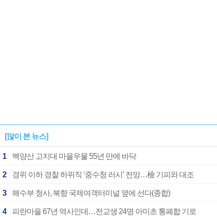
[많이 본 뉴스]
1
백양산 고지대 마을우물 55년 만에 바닥
2
경위 이하 경찰 하위직 ‘중수청 러시’ 전망…檢 기피와 대조
3
해수부 청사, 북항 국제여객터미널 옆에 선다(종합)
4
피란마을 67년 역사인데…전교생 24명 아미초 통폐합 기로