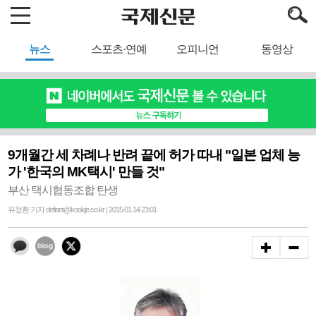
뉴스
스포츠·연예
오피니언
동영상
9개월간 세 차례나 반려 끝에 허가 따내 "일본 업체 능
가 '한국의 MK택시' 만들 것"
부산 택시협동조합 탄생
유정환 기자 defiant@kookje.co.kr | 2015.01.14 23:01