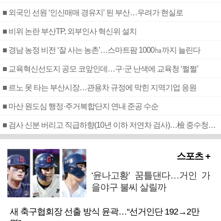
■ 외국인 선원 ‘인신매매 경유지’ 된 부산…우려가 현실로
■ 비위 논란 부산TP, 외부인사 혁신위 설치
■ 경남 농정 비전 ‘잘 사는 농촌’…스마트팜 1000㏊까지 늘린다
■ 교육혁신선도지 공모 코앞인데…구·군 난색에 교육청 ‘쩔쩔’
■ 르노 못 타는 부산시장…관용차 규정에 막힌 지역기업 응원
■ 마산 원도심 행정·주거복합단지 연내 준공 수순
■ 검사 신분 버리고 직급하향(10년 이하 저연차 검사)…檢 중수청행 기피
스포츠 +
‘윤나고황’ 꿈틀댄다…거인 가
을야구 불씨 살릴까
새 축구협회장 선출 방식 윤곽…“선거인단 192→2만