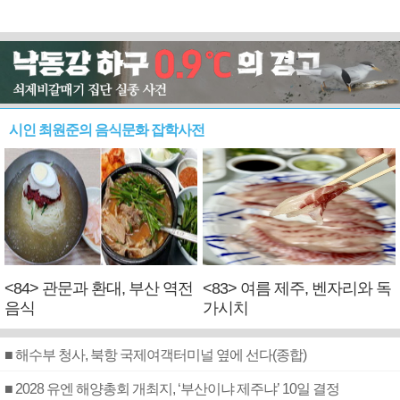
시인 최원준의 음식문화 잡학사전
<84> 관문과 환대, 부산 역전
<83> 여름 제주, 벤자리와 독
음식
가시치
■ 해수부 청사, 북항 국제여객터미널 옆에 선다(종합)
■ 2028 유엔 해양총회 개최지, ‘부산이냐 제주냐’ 10일 결정