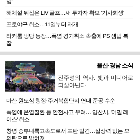
명”
해체설 뒤집은 LIV 골프…새 투자자 확보 ‘기사회생’
프로야구 취소…11일부터 재개
라커룸 냉탕 등장…폭염 경기취소 속출에 PS 셈법 복
잡
울산·경남 소식
진주성의 역사, 빛과 미디어로
되살아난다
마산 원도심 행정·주거복합단지 연내 준공 수순
폭염에 온열질환 등 안전사고 우려… 양산시, '어필 레
이스' 취소
창녕 중부내륙고속도로서 포탄 발견…살상력 없는 모
의탄으로 밝혀져