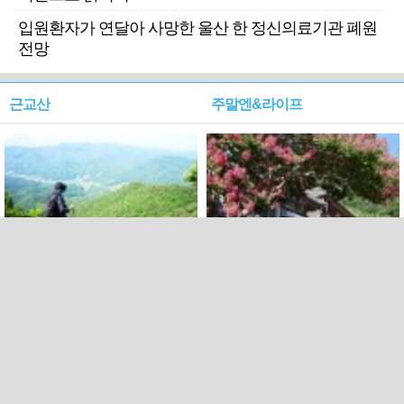
입원환자가 연달아 사망한 울산 한 정신의료기관 폐원
전망
근교산
주말엔&라이프
근교산&그너머…상주·문경
폭염보다 더 뜨거워라…100
청화산~시루봉
일을 붉게 불태울 ‘선비정신’
피었네
PC버전
엑스
페이스북
Copyright ⓒ 2015 All rights reserved by 국제신문