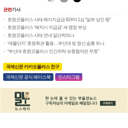
관련
기사
효원굿플러스 사태 해지지급금 824억 1심 “일부 상인 몫”
효원굿플러스 ‘해지시 지급금’ 새 쟁점 부상
효원굿플러스 사태 연내 일단락되나
‘애물단지’ 효원회관 활용…부산대 빚 청산 숨통 트나
“부산대 효원굿플러스 민간위탁 보충협약은 무효”
국제신문 카카오플러스 친구
국제신문 공식 페이스북
인스타그램