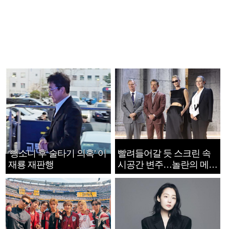
‘뺑소니 후 술타기 의혹’ 이
빨려들어갈 듯 스크린 속
재룡 재판행
시공간 변주…놀란의 메시
지는 ‘전쟁 속죄’