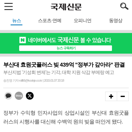
뉴스
스포츠·연예
오피니언
동영상
부산대 효원굿플러스 빚 439억 "정부가 갚아라" 판결
부산지법 '기성회 변제'는 기각, 대학 지원 삭감 부메랑 예고
송진영 기자 roll66@kookje.co.kr | 2015.01.07 20:18
정부가 수익형 민자사업의 상업시설인 부산대 효원굿플
러스의 시행사를 대신해 수백억 원의 빚을 떠안게 됐다.