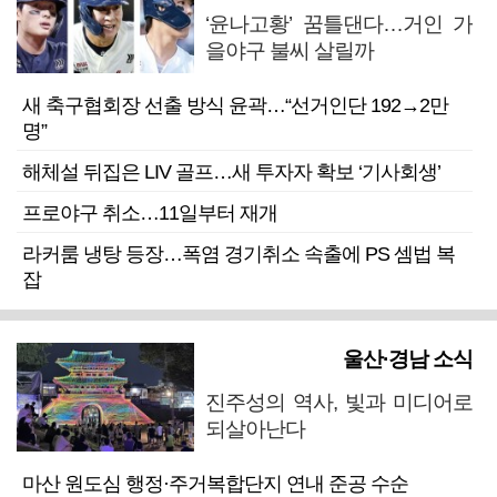
‘윤나고황’ 꿈틀댄다…거인 가
을야구 불씨 살릴까
새 축구협회장 선출 방식 윤곽…“선거인단 192→2만
명”
해체설 뒤집은 LIV 골프…새 투자자 확보 ‘기사회생’
프로야구 취소…11일부터 재개
라커룸 냉탕 등장…폭염 경기취소 속출에 PS 셈법 복
잡
울산·경남 소식
진주성의 역사, 빛과 미디어로
되살아난다
마산 원도심 행정·주거복합단지 연내 준공 수순