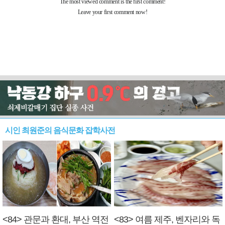
시인 최원준의 음식문화 잡학사전
<84> 관문과 환대, 부산 역전
<83> 여름 제주, 벤자리와 독