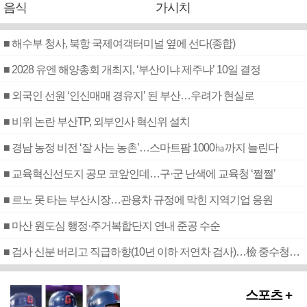
음식
가시치
■ 해수부 청사, 북항 국제여객터미널 옆에 선다(종합)
■ 2028 유엔 해양총회 개최지, ‘부산이냐 제주냐’ 10일 결정
■ 외국인 선원 ‘인신매매 경유지’ 된 부산…우려가 현실로
■ 비위 논란 부산TP, 외부인사 혁신위 설치
■ 경남 농정 비전 ‘잘 사는 농촌’…스마트팜 1000㏊까지 늘린다
■ 교육혁신선도지 공모 코앞인데…구·군 난색에 교육청 ‘쩔쩔’
■ 르노 못 타는 부산시장…관용차 규정에 막힌 지역기업 응원
■ 마산 원도심 행정·주거복합단지 연내 준공 수순
■ 검사 신분 버리고 직급하향(10년 이하 저연차 검사)…檢 중수청행 기피
스포츠 +