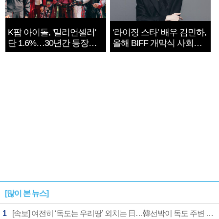
K팝 아이돌, '밀리언셀러'
‘라이징 스타’ 배우 김민하,
단 1.6%…30년간 등장
올해 BIFF 개막식 사회자
1182개팀 전수조사
확정
[많이 본 뉴스]
1
[속보] 여전히 ‘독도는 우리땅’ 외치는 日…韓선박이 독도 주변 해양조사 활동하자 반발