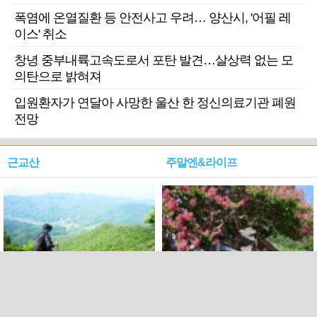
폭염에 온열질환 등 안전사고 우려… 양산시, '어필 레
이스' 취소
창녕 중부내륙고속도로서 포탄 발견…살상력 없는 모
의탄으로 밝혀져
입원환자가 연달아 사망한 울산 한 정신의료기관 폐원
전망
근교산
주말엔&라이프
근교산&그너머…상주·문경
폭염보다 더 뜨거워라…100
청화산~시루봉
일을 붉게 불태울 ‘선비정신’