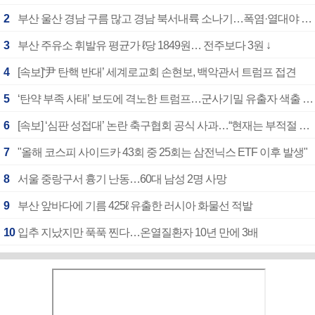
2
부산 울산 경남 구름 많고 경남 북서내륙 소나기…폭염·열대야 계속
3
부산 주유소 휘발유 평균가 ℓ당 1849원… 전주보다 3원 ↓
4
[속보]‘尹 탄핵 반대’ 세계로교회 손현보, 백악관서 트럼프 접견
5
‘탄약 부족 사태’ 보도에 격노한 트럼프…군사기밀 유출자 색출 지시
6
[속보] ‘심판 성접대’ 논란 축구협회 공식 사과…“현재는 부적절 행위 없어”
7
"올해 코스피 사이드카 43회 중 25회는 삼전닉스 ETF 이후 발생"
8
서울 중랑구서 흉기 난동…60대 남성 2명 사망
9
부산 앞바다에 기름 425ℓ 유출한 러시아 화물선 적발
10
입추 지났지만 푹푹 찐다…온열질환자 10년 만에 3배