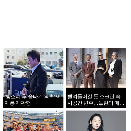
‘뺑소니 후 술타기 의혹’ 이
빨려들어갈 듯 스크린 속
재룡 재판행
시공간 변주…놀란의 메시
지는 ‘전쟁 속죄’