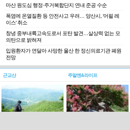
마산 원도심 행정·주거복합단지 연내 준공 수순
폭염에 온열질환 등 안전사고 우려… 양산시, '어필 레
이스' 취소
창녕 중부내륙고속도로서 포탄 발견…살상력 없는 모
의탄으로 밝혀져
입원환자가 연달아 사망한 울산 한 정신의료기관 폐원
전망
근교산
주말엔&라이프