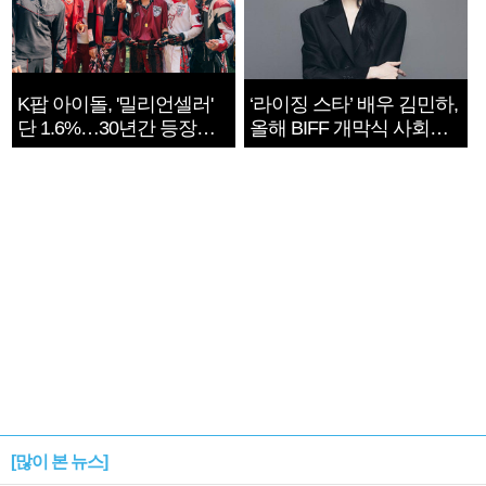
K팝 아이돌, '밀리언셀러'
‘라이징 스타’ 배우 김민하,
단 1.6%…30년간 등장
올해 BIFF 개막식 사회자
1182개팀 전수조사
확정
[많이 본 뉴스]