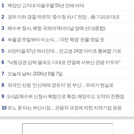
1
백양산 고지대 마을우물 55년 만에 바닥
2
경위 이하 경찰 하위직 ‘중수청 러시’ 전망…檢 기피와 대조
3
해수부 청사, 북항 국제여객터미널 옆에 선다(종합)
4
부울경 주말부터 비소식…‘극한 폭염’ 한풀 꺾일 듯
5
피란마을 67년 역사인데…전교생 24명 아미초 통폐합 기로
6
“낙동강권 삼락·을숙도·다대포 연결해 서부산 관광 키우자”
7
오늘의 날씨- 2026년 8월 7일
8
외국인 선원 ‘인신매매 경유지’ 된 부산…우려가 현실로
9
[사설] 해수부 신청사 북항으로 확정, 해양수도 도약의 전환점
10
르노 못 타는 부산시장…관용차 규정에 막힌 지역기업 응원