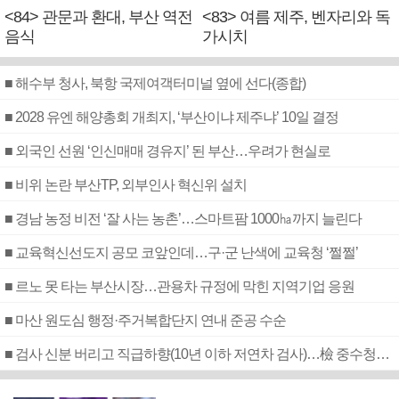
<84> 관문과 환대, 부산 역전
<83> 여름 제주, 벤자리와 독
음식
가시치
■ 해수부 청사, 북항 국제여객터미널 옆에 선다(종합)
■ 2028 유엔 해양총회 개최지, ‘부산이냐 제주냐’ 10일 결정
■ 외국인 선원 ‘인신매매 경유지’ 된 부산…우려가 현실로
■ 비위 논란 부산TP, 외부인사 혁신위 설치
■ 경남 농정 비전 ‘잘 사는 농촌’…스마트팜 1000㏊까지 늘린다
■ 교육혁신선도지 공모 코앞인데…구·군 난색에 교육청 ‘쩔쩔’
■ 르노 못 타는 부산시장…관용차 규정에 막힌 지역기업 응원
■ 마산 원도심 행정·주거복합단지 연내 준공 수순
■ 검사 신분 버리고 직급하향(10년 이하 저연차 검사)…檢 중수청행 기피