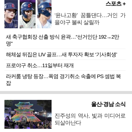
스포츠 +
‘윤나고황’ 꿈틀댄다…거인 가
을야구 불씨 살릴까
새 축구협회장 선출 방식 윤곽…“선거인단 192→2만
명”
해체설 뒤집은 LIV 골프…새 투자자 확보 ‘기사회생’
프로야구 취소…11일부터 재개
라커룸 냉탕 등장…폭염 경기취소 속출에 PS 셈법 복
잡
울산·경남 소식
진주성의 역사, 빛과 미디어로
되살아난다