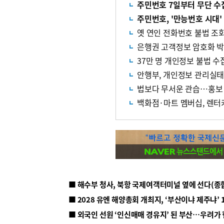
주민번호 7일부터 무단 
주민번호, '만능번호 시대
옛 연인 전화번호 불법 조회
은행권 고객정보 암호화 
37만 명 개인정보 불법 
안행부, 개인정보 관리실태
법보다 무서운 관습…홍보·감
백화점·마트 멤버십, 렌
■ 해수부 청사, 북항 국제여객터미널 옆에 선다(종
■ 2028 유엔 해양총회 개최지, ‘부산이냐 제주냐’ 
■ 외국인 선원 ‘인신매매 경유지’ 된 부산…우려가