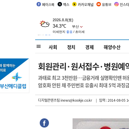
페이스북
엑스
카카오채널
유튜브
인스
사회
정치
경제
해양수산
회원관리·원서접수·병원예약
과태료 최고 3천만원…금융거래 실명확인땐 허
암호화 안된 채 주민번호 유출시 최대 5억 과징
디지털콘텐츠팀 inews@kookje.co.kr
| 입력 : 2014-08-05 1