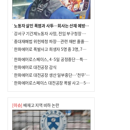
사망
노동자 살인 폭염과 사투…회사는 산재 예방·전기료 절감 전력
강서구 기간제노동자 사망, 전임 부구청장 檢 송치
중대재해법 위헌제청 파장…관련 재판 줄줄이 브레이크
한화에어로 폭발사고 희생자 5명 중 3명, 7일 영면
한화에어로스페이스, 4·5일 공정중단…특별 안전점검
한화에어로 대전공장 감식
한화에어로 대전공장 생산 일부중단…‘천무’ 수출 비상
한화에어로스페이스 대전공장 폭발 사고…5명 사망·2명 부상(종합)
[이슈]
배재고 지역 비하 논란