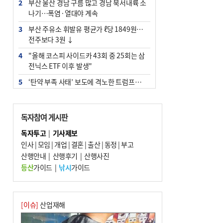
2
부산 울산 경남 구름 많고 경남 북서내륙 소
나기…폭염·열대야 계속
3
부산 주유소 휘발유 평균가 ℓ당 1849원…
전주보다 3원 ↓
4
"올해 코스피 사이드카 43회 중 25회는 삼
전닉스 ETF 이후 발생"
5
‘탄약 부족 사태’ 보도에 격노한 트럼프…
군사기밀 유출자 색출 지시
6
[속보] ‘심판 성접대’ 논란 축구협회 공식 사
독자참여 게시판
과…“현재는 부적절 행위 없어”
독자투고
|
기사제보
7
부산 앞바다에 기름 425ℓ 유출한 러시아 화
인사
|
모임
|
개업
|
결혼
|
출산
|
동정
|
부고
물선 적발
산행안내
|
산행후기
|
산행사진
8
입추 지났지만 푹푹 찐다…온열질환자 10
등산
가이드
|
낚시
가이드
년 만에 3배
9
[2026 부산청소년극지체험탐험대 현장르
포] 2회 : 하늘에서 만난 얼음의 나라
[이슈]
산업재해
10
서울 중랑구서 흉기 난동…60대 남성 2명