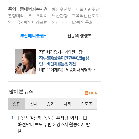
폭염
중대범죄수사청
해양수산부
더불어민주당
전당대회
르노코리아
부산관광
교육혁신선도지
역
극지해양미래포럼
인신매매
UN해양총회
부산메디클럽+
전문의 생생톡
장민희김용기내과의원과장
하루 500㎉ 줄이면 한주 0.5㎏ 감
량…비만치료는 장기전
비만은 이제 더는 체중이나 체형의 문
제가 아니다. 하나의 질병으로 인지
하고 치료와 관리를 해야 한다. 세계
보건기구(WHO)는 이미 1994년 비만
많이 본 뉴스
을 인류의 중요한
종합
정치
경제
사회
스포츠
1
[속보] 여전히 ‘독도는 우리땅’ 외치는 日…
韓선박이 독도 주변 해양조사 활동하자 반
발