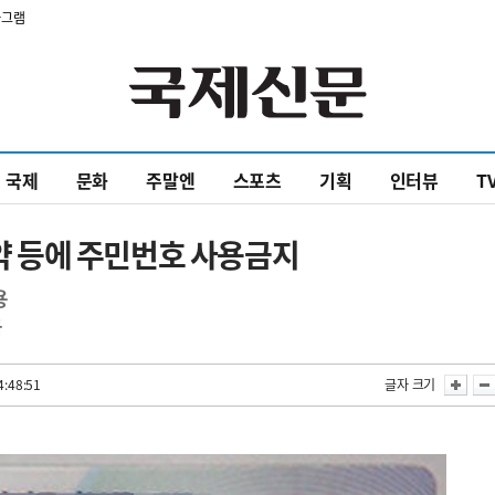
타그램
국제
문화
주말엔
스포츠
기획
인터뷰
T
 등에 주민번호 사용금지
용
금
4:48:51
글자 크기