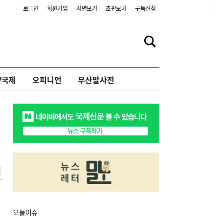
2
로그인
회원가입
지면보기
초판보기
구독신청
V국제
오피니언
부산말사전
오늘
이슈