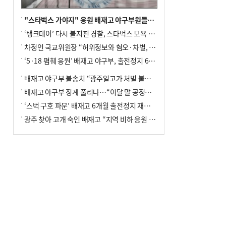
"스타벅스 가야지" 응원 배재고 야구부원들, 학교서 징계 처분
‘탱크데이’ 다시 불지핀 경찰, 스타벅스 모욕 혐의 압수수색
차정인 국교위원장 “허위정보와 혐오·차별, 학교 교실까지 유입"
‘5·18 폄훼 응원’ 배재고 야구부, 출전정지 6개월→1개월 감경
배재고 야구부 불송치 “광주일고가 처벌 불원 의사 표해”
배재고 야구부 징계 풀리나…“이달 말 공정위서 재심의”
‘스벅 구호 파문’ 배재고 6개월 출전정지 재심 신청키로
광주 찾아 고개 숙인 배재고 “지역 비하 응원 잘못”(종합)