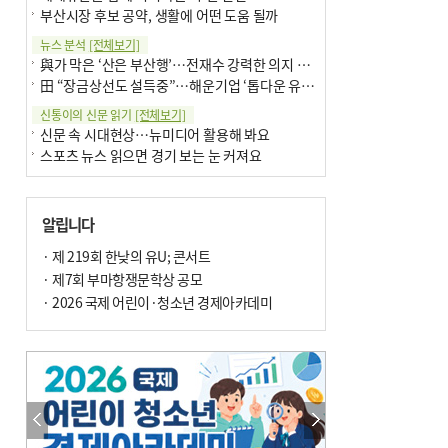
부산시장 후보 공약, 생활에 어떤 도움 될까
뉴스 분석
[전체보기]
與가 막은 ‘산은 부산행’…전재수 강력한 의지 표명 없인 공염불
田 “장금상선도 설득중”…해운기업 ‘톱다운 유치전’ 가속
신통이의 신문 읽기
[전체보기]
신문 속 시대현상…뉴미디어 활용해 봐요
스포츠 뉴스 읽으면 경기 보는 눈 커져요
어떻게 생각하십니까
[전체보기]
구·군 승진 축하화분 관행 없애자니 소상공인 울상
알립니다
3년째 병상에 있는 구의원…의정활동 못해도 월급 그대로
팩트체크
· 제 219회 한낮의 유U; 콘서트
[전체보기]
금정산 반려견 데리고 갈 수 있나…알아보니 ‘국립공원은 출입 불가’
· 제7회 부마항쟁문학상 공모
서울 도림천도 공업용수 활용한다는 사례, 정수 없이 한강물 공급…수질만 공업용수
· 2026 국제 어린이·청소년 경제아카데미
포토에세이
[전체보기]
연꽃 위 개개비
의령 한우산 털중나리
한 손 뉴스
[전체보기]
시민이 개발한 폭염 대응 앱 ‘그늘로’ 길안내 지도 등 인기
골목 맛집 발굴 고메 셀렉션…부산시, 페스티벌 시월 연계