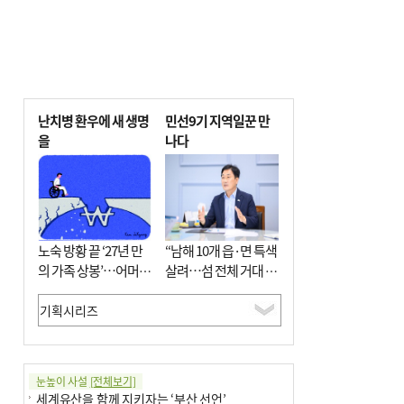
난치병 환우에 새 생명
민선9기 지역일꾼 만
을
나다
노숙 방황 끝 ‘27년 만
“남해 10개 읍·면 특색
의 가족 상봉’…어머니
살려…섬 전체 거대 정
와 행복 꿈꿔
원으로 조성”
눈높이 사설
[전체보기]
세계유산을 함께 지키자는 ‘부산 선언’