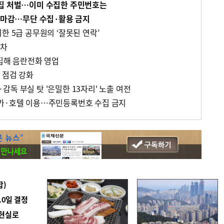
수집 처벌…이미 수집한 주민번호는
' 마감…무단 수집·활용 금지
한 5급 공무원의 ‘잘못된 연락’
박차
수집해 음란전화 영업
 점검 강화
독 부실 탓 '은밀한 13자리' 노출 여전
터카·호텔 이용…주민등록번호 수집 금지
합)
10일 결정
 현실로