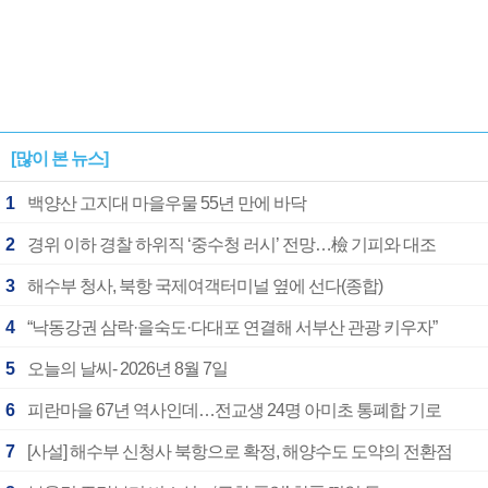
[많이 본 뉴스]
1
백양산 고지대 마을우물 55년 만에 바닥
2
경위 이하 경찰 하위직 ‘중수청 러시’ 전망…檢 기피와 대조
3
해수부 청사, 북항 국제여객터미널 옆에 선다(종합)
4
“낙동강권 삼락·을숙도·다대포 연결해 서부산 관광 키우자”
5
오늘의 날씨- 2026년 8월 7일
6
피란마을 67년 역사인데…전교생 24명 아미초 통폐합 기로
7
[사설] 해수부 신청사 북항으로 확정, 해양수도 도약의 전환점