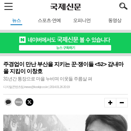
뉴스
스포츠·연예
오피니언
동영상
주경업이 만난 부산을 지키는 꾼·쟁이들 <52> 감내마
을 지킴이 이창호
31년간 통장으로 마을 누비며 이웃들 주름살 펴
디지털콘텐츠팀 inews@kookje.co.kr | 2014.01.26 20:19