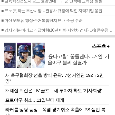
■ 교육혁신선도지 공모 코앞인데…구·군 난색에 교육청 ‘쩔쩔’
■ 르노 못 타는 부산시장…관용차 규정에 막힌 지역기업 응원
■ 마산 원도심 행정·주거복합단지 연내 준공 수순
■ 검사 신분 버리고 직급하향(10년 이하 저연차 검사)…檢 중수청행 기피
스포츠 +
‘윤나고황’ 꿈틀댄다…거인 가
을야구 불씨 살릴까
새 축구협회장 선출 방식 윤곽…“선거인단 192→2만
명”
해체설 뒤집은 LIV 골프…새 투자자 확보 ‘기사회생’
프로야구 취소…11일부터 재개
라커룸 냉탕 등장…폭염 경기취소 속출에 PS 셈법 복