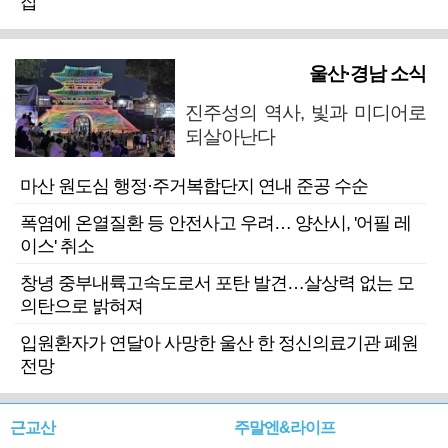
잡
울산·경남 소식
진주성의 역사, 빛과 미디어로
되살아난다
마산 원도심 행정·주거복합단지 연내 준공 수순
폭염에 온열질환 등 안전사고 우려… 양산시, '어필 레
이스' 취소
창녕 중부내륙고속도로서 포탄 발견…살상력 없는 모
의탄으로 밝혀져
입원환자가 연달아 사망한 울산 한 정신의료기관 폐원
전망
근교산
주말엔&라이프