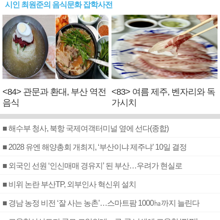
시인 최원준의 음식문화 잡학사전
<84> 관문과 환대, 부산 역전
<83> 여름 제주, 벤자리와 독
음식
가시치
■ 해수부 청사, 북항 국제여객터미널 옆에 선다(종합)
■ 2028 유엔 해양총회 개최지, ‘부산이냐 제주냐’ 10일 결정
■ 외국인 선원 ‘인신매매 경유지’ 된 부산…우려가 현실로
■ 비위 논란 부산TP, 외부인사 혁신위 설치
■ 경남 농정 비전 ‘잘 사는 농촌’…스마트팜 1000㏊까지 늘린다