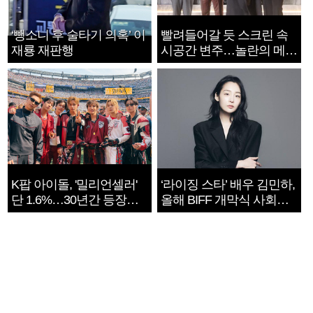
‘뺑소니 후 술타기 의혹’ 이
빨려들어갈 듯 스크린 속
재룡 재판행
시공간 변주…놀란의 메시
지는 ‘전쟁 속죄’
K팝 아이돌, '밀리언셀러'
‘라이징 스타’ 배우 김민하,
단 1.6%…30년간 등장
올해 BIFF 개막식 사회자
1182개팀 전수조사
확정