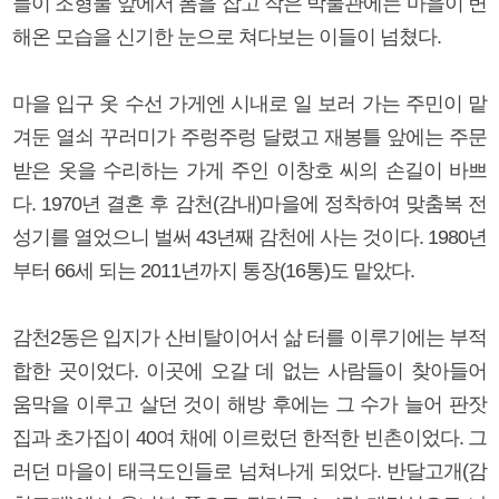
들이 조형물 앞에서 폼을 잡고 작은 박물관에는 마을이 변
해온 모습을 신기한 눈으로 쳐다보는 이들이 넘쳤다.
마을 입구 옷 수선 가게엔 시내로 일 보러 가는 주민이 맡
겨둔 열쇠 꾸러미가 주렁주렁 달렸고 재봉틀 앞에는 주문
받은 옷을 수리하는 가게 주인 이창호 씨의 손길이 바쁘
다. 1970년 결혼 후 감천(감내)마을에 정착하여 맞춤복 전
성기를 열었으니 벌써 43년째 감천에 사는 것이다. 1980년
부터 66세 되는 2011년까지 통장(16통)도 맡았다.
감천2동은 입지가 산비탈이어서 삶 터를 이루기에는 부적
합한 곳이었다. 이곳에 오갈 데 없는 사람들이 찾아들어
움막을 이루고 살던 것이 해방 후에는 그 수가 늘어 판잣
집과 초가집이 40여 채에 이르렀던 한적한 빈촌이었다. 그
러던 마을이 태극도인들로 넘쳐나게 되었다. 반달고개(감