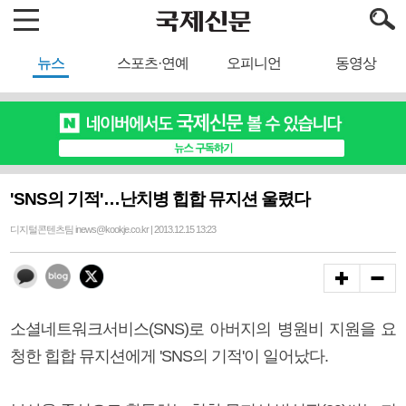
뉴스
스포츠·연예
오피니언
동영상
'SNS의 기적'…난치병 힙합 뮤지션 울렸다
디지털콘텐츠팀 inews@kookje.co.kr | 2013.12.15 13:23
소셜네트워크서비스(SNS)로 아버지의 병원비 지원을 요
청한 힙합 뮤지션에게 'SNS의 기적'이 일어났다.