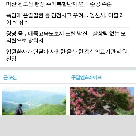
마산 원도심 행정·주거복합단지 연내 준공 수순
폭염에 온열질환 등 안전사고 우려… 양산시, '어필 레
이스' 취소
창녕 중부내륙고속도로서 포탄 발견…살상력 없는 모
의탄으로 밝혀져
입원환자가 연달아 사망한 울산 한 정신의료기관 폐원
전망
근교산
주말엔&라이프
근교산&그너머…상주·문경
폭염보다 더 뜨거워라…100