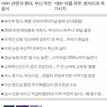
<84> 관문과 환대, 부산 역전
<83> 여름 제주, 벤자리와 독
음식
가시치
■ 해수부 청사, 북항 국제여객터미널 옆에 선다(종합)
■ 2028 유엔 해양총회 개최지, ‘부산이냐 제주냐’ 10일 결정
■ 외국인 선원 ‘인신매매 경유지’ 된 부산…우려가 현실로
■ 비위 논란 부산TP, 외부인사 혁신위 설치
■ 경남 농정 비전 ‘잘 사는 농촌’…스마트팜 1000㏊까지 늘린다
■ 교육혁신선도지 공모 코앞인데…구·군 난색에 교육청 ‘쩔쩔’
■ 르노 못 타는 부산시장…관용차 규정에 막힌 지역기업 응원
■ 마산 원도심 행정·주거복합단지 연내 준공 수순
■ 검사 신분 버리고 직급하향(10년 이하 저연차 검사)…檢 중수청행 기피