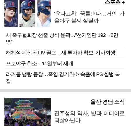
스포츠 +
‘윤나고황’ 꿈틀댄다…거인 가
을야구 불씨 살릴까
새 축구협회장 선출 방식 윤곽…“선거인단 192→2만
명”
해체설 뒤집은 LIV 골프…새 투자자 확보 ‘기사회생’
프로야구 취소…11일부터 재개
라커룸 냉탕 등장…폭염 경기취소 속출에 PS 셈법 복
잡
울산·경남 소식
진주성의 역사, 빛과 미디어로
되살아난다