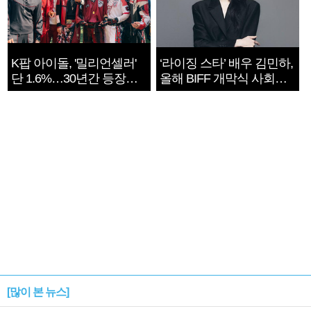
K팝 아이돌, '밀리언셀러'
‘라이징 스타’ 배우 김민하,
단 1.6%…30년간 등장
올해 BIFF 개막식 사회자
1182개팀 전수조사
확정
[많이 본 뉴스]