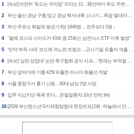
1
[속보] 여전히 ‘독도는 우리땅’ 외치는 日…韓선박이 독도 주변 해양조사 활동하자 반발
2
부산 울산 경남 구름 많고 경남 북서내륙 소나기…폭염·열대야 계속
3
부산 주유소 휘발유 평균가 ℓ당 1849원… 전주보다 3원 ↓
4
"올해 코스피 사이드카 43회 중 25회는 삼전닉스 ETF 이후 발생"
5
‘탄약 부족 사태’ 보도에 격노한 트럼프…군사기밀 유출자 색출 지시
6
[속보] ‘심판 성접대’ 논란 축구협회 공식 사과…“현재는 부적절 행위 없어”
7
부산 앞바다에 기름 425ℓ 유출한 러시아 화물선 적발
8
서울 중랑구서 흉기 난동…60대 남성 2명 사망
9
입추 지났지만 푹푹 찐다…온열질환자 10년 만에 3배
10
[2026 부산청소년극지체험탐험대 현장르포] 2회 : 하늘에서 만난 얼음의 나라