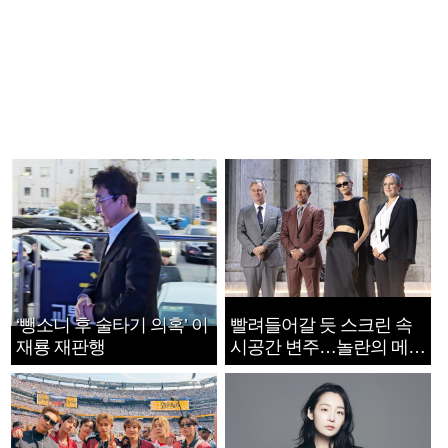
‘뺑소니 후 술타기 의혹’ 이
빨려들어갈 듯 스크린 속
재룡 재판행
시공간 변주…놀란의 메시
지는 ‘전쟁 속죄’