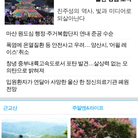
진주성의 역사, 빛과 미디어로
되살아난다
마산 원도심 행정·주거복합단지 연내 준공 수순
폭염에 온열질환 등 안전사고 우려… 양산시, '어필 레
이스' 취소
창녕 중부내륙고속도로서 포탄 발견…살상력 없는 모
의탄으로 밝혀져
입원환자가 연달아 사망한 울산 한 정신의료기관 폐원
전망
근교산
주말엔&라이프