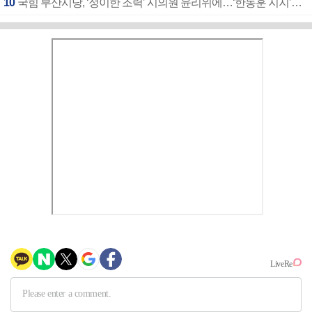
10
국힘 부산시당, ‘정이한 조력’ 시의원 윤리위에…‘한동훈 지지’도 신고접수