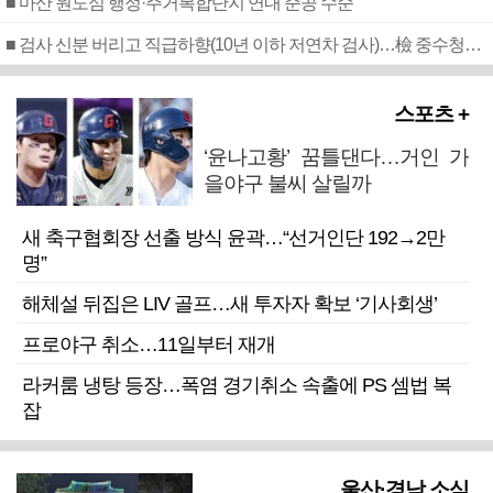
■ 마산 원도심 행정·주거복합단지 연내 준공 수순
■ 검사 신분 버리고 직급하향(10년 이하 저연차 검사)…檢 중수청행 기피
스포츠 +
‘윤나고황’ 꿈틀댄다…거인 가
을야구 불씨 살릴까
새 축구협회장 선출 방식 윤곽…“선거인단 192→2만
명”
해체설 뒤집은 LIV 골프…새 투자자 확보 ‘기사회생’
프로야구 취소…11일부터 재개
라커룸 냉탕 등장…폭염 경기취소 속출에 PS 셈법 복
잡
울산·경남 소식