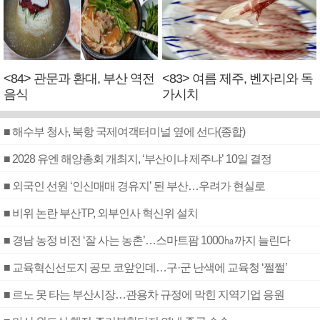
<84> 관문과 환대, 부산 역전
<83> 여름 제주, 벤자리와 독
음식
가시치
■ 해수부 청사, 북항 국제여객터미널 옆에 선다(종합)
■ 2028 유엔 해양총회 개최지, ‘부산이냐 제주냐’ 10일 결정
■ 외국인 선원 ‘인신매매 경유지’ 된 부산…우려가 현실로
■ 비위 논란 부산TP, 외부인사 혁신위 설치
■ 경남 농정 비전 ‘잘 사는 농촌’…스마트팜 1000㏊까지 늘린다
■ 교육혁신선도지 공모 코앞인데…구·군 난색에 교육청 ‘쩔쩔’
■ 르노 못 타는 부산시장…관용차 규정에 막힌 지역기업 응원