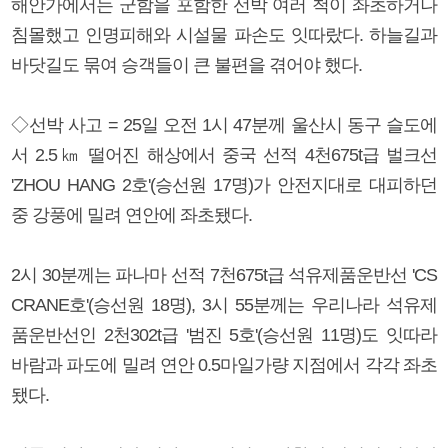
해안가에서는 군함을 포함한 선박 여러 척이 좌초하거나
침몰했고 인명피해와 시설물 파손도 잇따랐다. 하늘길과
바닷길도 묶여 승객들이 큰 불편을 겪어야 했다.
◇선박 사고 = 25일 오전 1시 47분께 울산시 동구 슬도에
서 2.5㎞ 떨어진 해상에서 중국 선적 4천675t급 벌크선
'ZHOU HANG 2호'(승선원 17명)가 안전지대로 대피하던
중 강풍에 밀려 연안에 좌초됐다.
2시 30분께는 파나마 선적 7천675t급 석유제품운반선 'CS
CRANE호'(승선원 18명), 3시 55분께는 우리나라 석유제
품운반선인 2천302t급 '범진 5호'(승선원 11명)도 잇따라
바람과 파도에 밀려 연안 0.5마일가량 지점에서 각각 좌초
됐다.