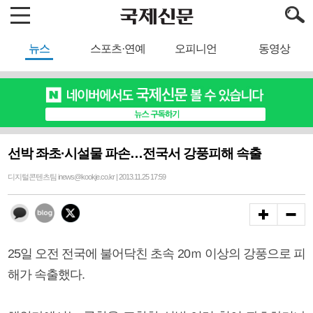
뉴스
스포츠·연예
오피니언
동영상
선박 좌초·시설물 파손…전국서 강풍피해 속출
디지털콘텐츠팀 inews@kookje.co.kr | 2013.11.25 17:59
25일 오전 전국에 불어닥친 초속 20ｍ 이상의 강풍으로 피
해가 속출했다.