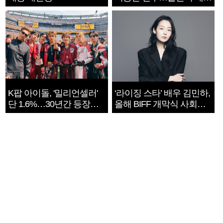
지는 ‘전쟁 속죄’
K팝 아이돌, '밀리언셀러'
‘라이징 스타’ 배우 김민하,
단 1.6%…30년간 등장
올해 BIFF 개막식 사회자
1182개팀 전수조사
확정