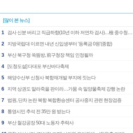
[많이 본 뉴스]
1
검사 신분 버리고 직급하향(10년 이하 저연차 검사)…檢 중수청행 기피
2
지방국립대 이르면 내년 신입생부터 ‘등록금 0원’(종합)
3
부산 북구청 쑥뜸방, 前구청장 책임 인정될까
4
[도청도설] 다대포 부산바다축제
5
해양수산부 신청사 북항재개발 부지에 짓는다
6
지역 상권도 말라죽을 판이라…가뭄 속 밀양물축제 강행 논란
7
법원, 단차 논란 북항 복합환승센터 공사중지 관련 현장검증
8
통영시민 추석 전 35만 원 받는다
9
부산 철강공장 50대 노동자 추락사