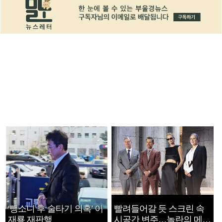
‘뺑소니 후 술타기 의혹’ 이
빨려들어갈 듯 스크린 속
재룡 재판행
시공간 변주…놀란의 메시